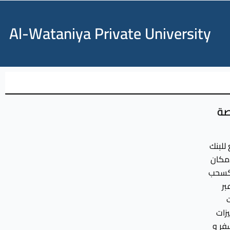
Al-Wataniya Private University
صة
للبنك
إمكان
 كسحب
بر
ت
زات
سفر و