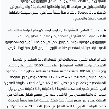
الشاردي عالية الأداء ( للفصل والكشف عن البيزوبرولول فومارات
والكارفيديلول في موادها الأولية وأشكالها الصيدلانية ) والذي أُدرج في
قاعدة بيانات Scopus باعتباره بحثاً علمياً مبنياً على أسس منهجية وتحليلية
تتصف بالدقة والوضوح .
هدف البحث العلمي المشترك إلى تطوير طريقة كروماتواغرافيا سائلة عالية
الأداء بتقنية الزوج الشاردي والتحقق من صلاحيتها لتحليل وكشف
البيزوبرولول فومارات والكارفيديلول كمياً في موادها الأولية ومستحضراتها
الصيدلانية ، حيث تم استخدام كاشف الزوج الشاردي لأول مرة لهذا الغرض .
كما تم اجراء التحليل الكروماتوغرافي للمواد الأولية باستخدام الشروط
الكروماتوغرافية التالية : اسيتونتريل: ماء بنسبة 50:50 يحتوي على كاشف
زوج شاردي (sodium heptane sulfonic salt 0.001M) كطور متحرك، وعمود
كروماتوغرافي Inertsil ODS-3 5µm 4.6 X 250 mm، وكان طول الموجة
المستخدم هو 223 نم، مع معدل التدفق 1.5 مل/د. أعطت الطريقة المطورة
زمن احتباس قصير تحت هذه الشروط 3.5 دقيقة و5.8 دقيقة للبيزوبرولول
فومارات والكارفيديلول على الترتيب ، الأمر الذي يسمح بتحليل عدد أكبر من
العينات ضمن زمن قصير نسبياً , حيث قُيمَت صلاحية الطريقة وفقاً لتوصيات
مؤتمر التوافق الدولي ICH. تم التحليل في مجال الخطية 20 – 60 مكغ/مل