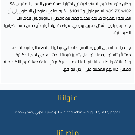
وكان متوسط قيم الاستردادية في اختبار الصحة ضمن المجال المقبول 98-
102% (99.73% للبيزوبرولول و101.2% للكارفيديلول) وتوصل الباحثون إلى أن
الطريقة المطورة صالحة لتحديد ومعايرة وفصل البيزوبرولول فومارات
والكارفيديلول بشكل دقيق ونوعي سواء كمواد أولية أو ضمن مستحضراتها
الصيدلانية.
وتجدر الإشارة إلى الجهود المتواصلة التي تبذلها الجامعة الوطنية الخاصة
ممثلةً برئاستها وعماداتها على تعزيز قيمة البحث العلمي لدى الدكاترة
والأساتذة والطلاب الباحثين لما له من دور كبير في زيادة معارفهم الأكاديمية
وصقل خبراتهم العملية على أرض الواقع.
عنواننا
الجمهورية العربية السورية – محافظة حماة – الأوتوستراد الدولي ( حمص – حماة )
منصاتنا