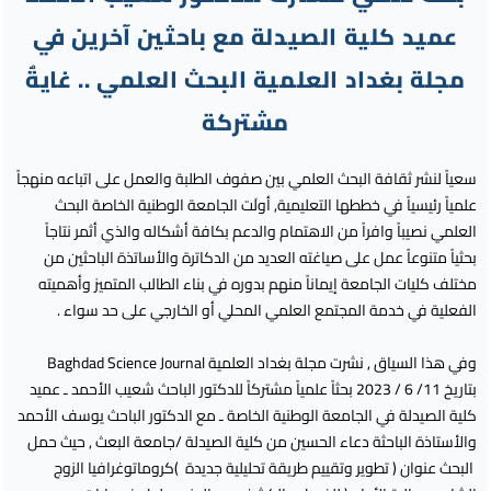
عميد كلية الصيدلة مع باحثين آخرين في
مجلة بغداد العلمية البحث العلمي .. غايةٌ
مشتركة
سعياً لنشر ثقافة البحث العلمي بين صفوف الطلبة والعمل على اتباعه منهجاً
علمياً رئيسياً في خططها التعليمية, أولَت الجامعة الوطنية الخاصة البحث
العلمي نصيباً وافراً من الاهتمام والدعم بكافة أشكاله والذي أثمر نتاجاً
بحثياً متنوعاً عمل على صياغته العديد من الدكاترة والأساتذة الباحثين من
مختلف كليات الجامعة إيماناً منهم بدوره في بناء الطالب المتميز وأهميته
الفعلية في خدمة المجتمع العلمي المحلي أو الخارجي على حد سواء .
وفي هذا السياق , نشرت مجلة بغداد العلمية Baghdad Science Journal
بتاريخ 11/ 6 / 2023 بحثاً علمياً مشتركاً للدكتور الباحث شعيب الأحمد ـ عميد
كلية الصيدلة في الجامعة الوطنية الخاصة ـ مع الدكتور الباحث يوسف الأحمد
والأستاذة الباحثة دعاء الحسين من كلية الصيدلة /جامعة البعث , حيث حمل
البحث عنوان ( تطوير وتقييم طريقة تحليلية جديدة )كروماتوغرافيا الزوج