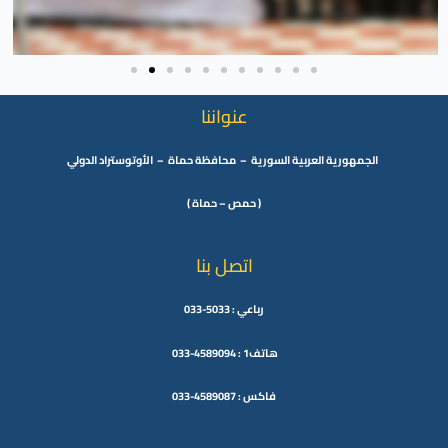
عنواننا
الجمهورية العربية السورية – محافظة حماة – الأوتوستراد الدولي
( حمص – حماة )
اتصل بنا
رباعي : 5033-033
هاتف1 : 4589094-033
فاكس : 4589087-033