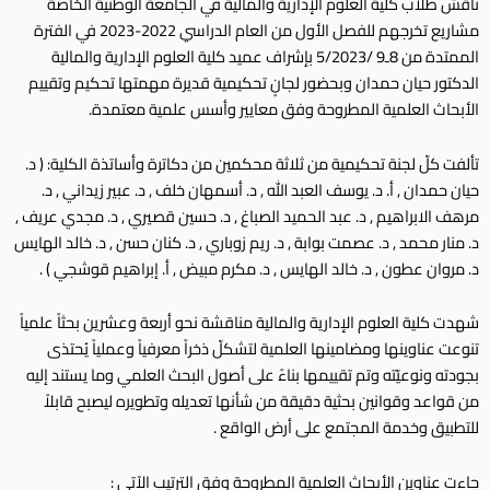
ناقش طلاب كلية العلوم الإدارية والمالية في الجامعة الوطنية الخاصة
مشاريع تخرجهم للفصل الأول من العام الدراسي 2022-2023 في الفترة
الممتدة من 8ـ9 /5/2023 بإشراف عميد كلية العلوم الإدارية والمالية
الدكتور حيان حمدان وبحضور لجانٍ تحكيمية قديرة مهمتها تحكيم وتقييم
الأبحاث العلمية المطروحة وفق معايير وأسس علمية معتمدة.
تألفت كلّ لجنة تحكيمية من ثلاثة محكمين من دكاترة وأساتذة الكلية: ( د.
حيان حمدان , أ. د. يوسف العبد الله , د. أسمهان خلف , د. عبير زيداني , د.
مرهف الابراهيم , د. عبد الحميد الصباغ , د. حسين قصيري , د. مجدي عريف ,
د. منار محمد , د. عصمت بوابة , د. ريم زوباري , د. كنان حسن , د. خالد الهايس
د. مروان عطون , د. خالد الهايس , د. مكرم مبيض , أ. إبراهيم قوشجي ) .
شهدت كلية العلوم الإدارية والمالية مناقشة نحو أربعة وعشرين بحثاً علمياً
تنوعت عناوينها ومضامينها العلمية لتشكلّ ذخراً معرفياً وعملياً يُحتذى
بجودته ونوعيّته وتم تقييمها بناءً على أصول البحث العلمي وما يستند إليه
من قواعد وقوانين بحثية دقيقة من شأنها تعديله وتطويره ليصبح قابلاً
للتطبيق وخدمة المجتمع على أرض الواقع .
جاءت عناوين الأبحاث العلمية المطروحة وفق الترتيب الآتي :