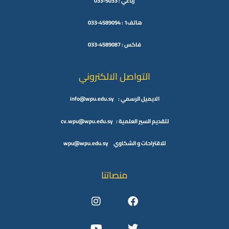
رباعي : 5033-033
هاتف1 : 4589094-033
فاكس : 4589087-033
التواصل الالكتروني
الايميل الرسمي : info@wpu.edu.sy
لتقديم السير العلمية : cv.wpu@wpu.edu.sy
للاقتراحات و الشكاوي wpu@wpu.edu.sy
منصاتنا
Instagram
Youtube
Facebook
Twitter