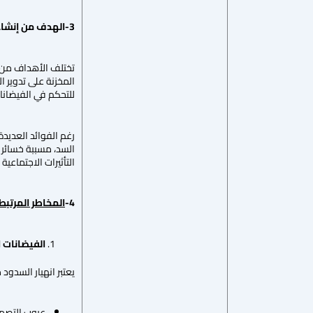
3-الهدف من إنشاء السدود:
تختلف الأهداف من بن
المخزنة على تدوير ال
للتحكم في الفيضانا
رغم الفوائد العديدة
السد، مسببة خسائر ف
التأثيرات الاجتماعي
4-
المخاطر المرتبط
الفيضانات ا
يعتبر انهيار السدود
عيوب التصميم