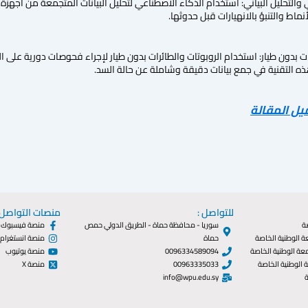
والتحليل البياني: استخدام الذكاء الاصطناعي لتحليل البيانات المتجمعة من أجهزة 
نماط والتنبؤ بالانهيارات قبل حدوثها.
رات بدون طيار: استخدام الروبوتات والطائرات بدون طيار لإجراء فحوصات دورية عل
 هذه التقنية في جمع بيانات دقيقة وشاملة عن حالة السد.
يل المقالة
للتواصل :
منصات التواصل 
ة
سوريا - محافظة حماة - الطريق الدولي حمص
منصة فيسبوك
ة الوطنية الخاصة
حماة
منصة انستغرام
معة الوطنية الخاصة
0096334589094
منصة يوتيوب
ة الوطنية الخاصة
00963335033
منصة X
ة
info@wpu.edu.sy