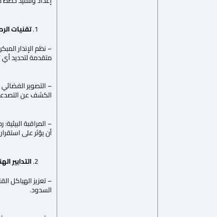
إعداد وتنفيذ خطط ط
تقنيات الرص
– نظم الإنذار المب
متقدمة لتحديد أي تغ
– التصوير الفضائي و
الكشف عن التصدعات 
– المراقبة البيئية:
أن يؤثر على استقرار 
التدابير ال
– تعزيز الهياكل ال
السدود.