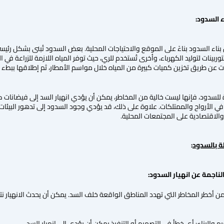
اء السدود بناءً على الموقع والاحتياجات المحلية. بعض السدود تُبنى بشكل رئيسي 
توربينات لتوليد الكهرباء، وأخرى تُستخدم للري، حيث توفر المياه اللازمة للزراعة في
ت عن طريق تخزين كميات كبيرة من المياه خلال مواسم الأمطار، ثم إطلاقها ببطء ل
 للسدود، فإنها ليست خالية من المخاطر، يمكن أن يؤدي انهيار السد إلى فيضانات 
ي الأرواح والممتلكات. علاوة على ذلك، قد يؤدي وجود السدود إلى تدهور البيئات ا
ة والاقتصادية على المجتمعات المحلية.
ة بالسدود
:
لناجمة عن انهيار السدود:
 من أخطر المخاطر التي تهدد المناطق الواقعة خلف السد. يمكن أن يحدث الانهيار نت
 والبناء: أي خطأ في التصميم أو التنفيذ يمكن أن يؤدي إلى انهيار السد.