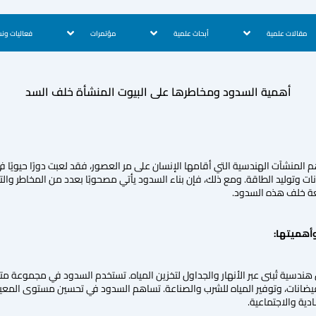
مقالات علمية
أبحاث علمية
مؤتمرات
فعاليات ون
أهمية السدود ومخاطرها على البيوت المنشأة خلف السد
 المنشآت الهندسية التي أقامها الإنسان على مر العصور، فقد لعبت دورًا حيويًا في
ت وتوليد الطاقة. ومع ذلك، فإن بناء السدود يأتي مصحوبًا بعدد من المخاطر والت
ة خلف هذه السدود.
دسية تُبنى عبر الأنهار والجداول لتخزين المياه. تستخدم السدود في مجموعة متن
فيضانات، وتوفير المياه للشرب والصناعة. تساهم السدود في تحسين مستوى المعيش
ادية والاجتماعية.