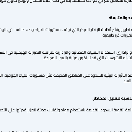
ارئة للتعامل مع أي حوادث محتملة، بما في ذلك إجلاء السكان وتوفير مأوى مؤقت
د والمتابعة:
كر: تطوير ونشر أنظمة الإنذار المبكر التي تراقب مستويات المياه وضغط السد في 
ييرات غير طبيعية.
الراداري: استخدام التقنيات الفضائية والرادارية لمراقبة التغيرات الهيكلية في ال
أو التشوهات التي قد لا تكون مرئية بالعين المجردة.
 رصد التأثيرات البيئية للسدود على المناطق المحيطة مثل مستويات المياه الجوفية، 
السد.
هندسية لتقليل المخاطر:
قائمة: تقوية السدود القديمة باستخدام مواد وتقنيات حديثة لتعزيز قدرتها على ا