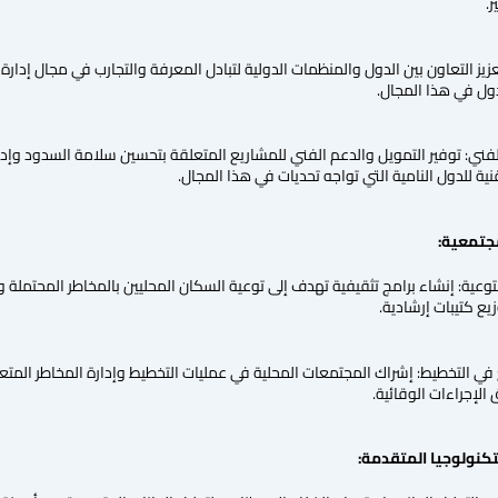
.
عزيز التعاون بين الدول والمنظمات الدولية لتبادل المعرفة والتجارب في مجال إدار
ول في هذا المجال.
لفني: توفير التمويل والدعم الفني للمشاريع المتعلقة بتحسين سلامة السدود وإدا
ة للدول النامية التي تواجه تحديات في هذا المجال.
مجتمعية:
توعية: إنشاء برامج تثقيفية تهدف إلى توعية السكان المحليين بالمخاطر المحتملة
يع كتيبات إرشادية.
ي التخطيط: إشراك المجتمعات المحلية في عمليات التخطيط وإدارة المخاطر المت
الإجراءات الوقائية.
تكنولوجيا المتقدمة: