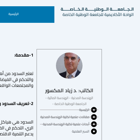
الـجــامعــــة الــوطنيـــــة الـخــاصـــــة
الواحة الأكاديمية للجامعة الوطنية الخاصة
الرئيسية
1-مقدمة:
تعتبر السدود من أهم
والتحكم في الفيضانا
والمجتمعات الواقع
الكاتب: .د زياد المكسور
الهندسة المدنية - الهندسة المائية -
2-تعريف السدود وأهميتها:
الجامعة الوطنية الخاصة -
الرئيسية
مقالات علمية لكلية الهندسة المدنية
السدود هي هياكل هن
أبحاث علمية لكلية الهندسة المدنية
الري، التحكم في ال
السير العلمية
يدعم التنمية الاقتص