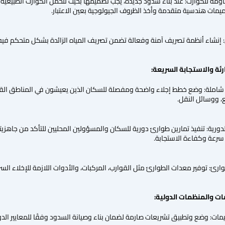
ة للكوارث: عند بناء سدود جديدة، يجب تصميمها بحيث تتحمل الكوارث الطبيعية الم
ات هندسية متقدمة وأخذ الظروف الجيولوجية بعين الاعتبار.
إنشاء أنظمة تصريف آمنة وفعالة تضمن تصريف المياه الزائدة بشكل متحكم فيه ل
ئة والاستجابة السريعة:
 شاملة: وضع خطط إجلاء واضحة ومفصلة للسكان الذين يعيشون في المناطق الق
ع، ووسائل النقل.
لدورية: تنفيذ تمارين طوارئ دورية للسكان والمسؤولين المحليين للتأكد من جاهز
سرعة وكفاءة الاستجابة.
رئ: توفير معدات الطوارئ مثل القوارب، المركبات، والأدوات اللازمة للإخلاء الس
ات والمنظمات الدولية:
يمات: وضع وتطبيق تشريعات صارمة لضمان بناء وصيانة السدود وفقًا للمعايير ال