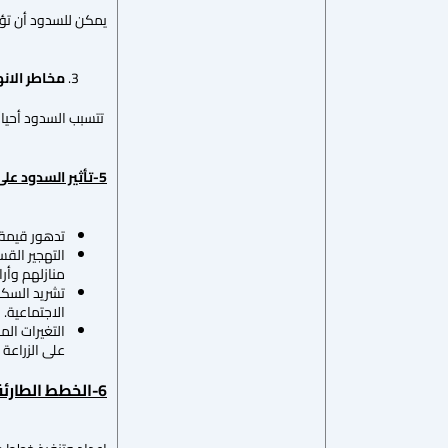
يمكن للسدود أن تؤدي
مخاطر الانه
تتسبب السدود أحيانًا
5-
تأثير السدود عل
تدهور قيمة 
التهجير الق
منازلهم وأر
تشريد السكا
الاجتماعية.
التغيرات الم
على الزراعة 
6-الخطط الطارئة والإجراءات الوقائية وإدارة المخاطر للسدود: