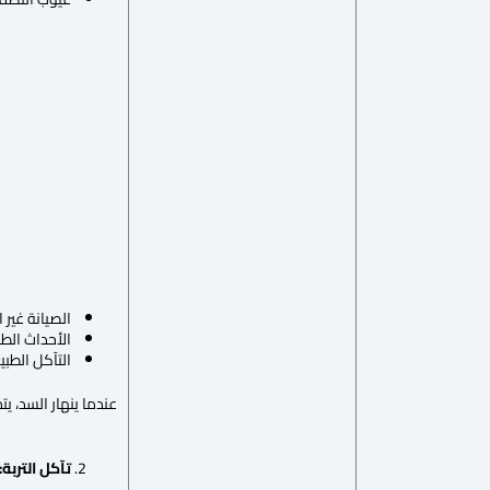
الصيانة غير 
الأحداث الطب
التآكل الطبي
عندما ينهار السد، يت
تآكل التربة: