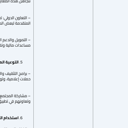
تتجاهل هذه المعايير
– التعاون الدولي: ت
المتقدمة لبعض الد
– التمويل والدعم ا
مساعدات مالية وتقني
التوعية ال
– برامج التثقيف وال
حملات إعلامية، وتوز
– مشاركة المجتمع ف
وتعاونهم في تطبيق 
استخدام ال