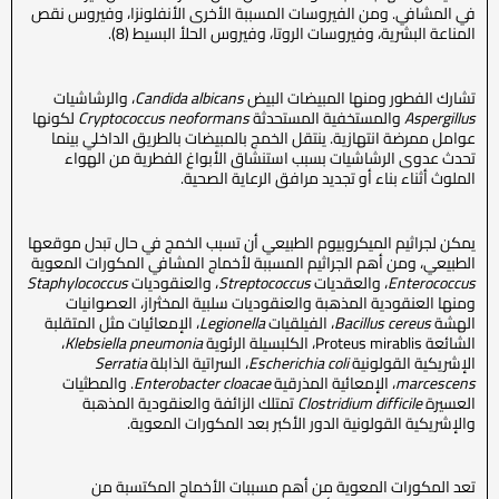
في المشافي. ومن الفيروسات المسببة الأخرى الأنفلونزا، وفيروس نقص
المناعة البشرية، وفيروسات الروتا، وفيروس الحلأ البسيط (8).
تشارك الفطور ومنها المبيضات البيض
Candida albicans
، والرشاشيات
Aspergillus
والمستخفية المستحدثة
Cryptococcus neoformans
لكونها
عوامل ممرضة انتهازية. ينتقل الخمج بالمبيضات بالطريق الداخلي بينما
تحدث عدوى الرشاشيات بسبب استنشاق الأبواغ الفطرية من الهواء
الملوث أثناء بناء أو تجديد مرافق الرعاية الصحية.
يمكن لجراثيم الميكروبيوم الطبيعي أن تسبب الخمج في حال تبدل موقعها
الطبيعي، ومن أهم الجراثيم المسببة لأخماج المشافي المكورات المعوية
Enterococcus
، والعقديات
Streptococcus
، والعنقوديات
Staphylococcus
ومنها العنقودية المذهبة والعنقوديات سلبية المخثراز، العصوانيات
الهشة
cereus
Bacillus
، الفيلقيات
Legionella
، الإمعائيات مثل المتقلبة
الشائعة Proteus mirablis، الكلبسيلة الرئوية
pneumonia
Klebsiella
،
الإشريكية القولونية
coli
Escherichia
، السراتية الذابلة
Serratia
marcescens
، الإمعائية المذرقية
cloacae
Enterobacter
. والمطثيات
العسيرة
difficile
Clostridium
تمتلك الزائفة والعنقودية المذهبة
والإشريكية القولونية الدور الأكبر بعد المكورات المعوية.
تعد المكورات المعوية من أهم مسببات الأخماج المكتسبة من