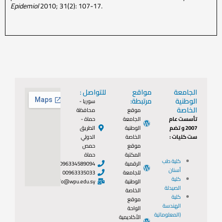
Epidemiol
2010; 31(2): 107-17.
الجامعة
مواقع
للتواصل :
الوطنية
مرتبطة:
سوريا -
الخاصة
موقع
محافظة
تأسست عام
الجامعة
حماة -
2007 و تضم
الوطنية
الطريق
ست كليات :
الخاصة
الدولي
موقع
حمص
المكتبة
حماة
كلية طب
الرقمية
0096334589094
أسنان
للجامعة
00963335033
كلية
الوطنية
info@wpu.edu.sy
الصيدلة
الخاصة
كلية
موقع
الهندسة
الواحة
(المعلوماتية
الأكاديمية