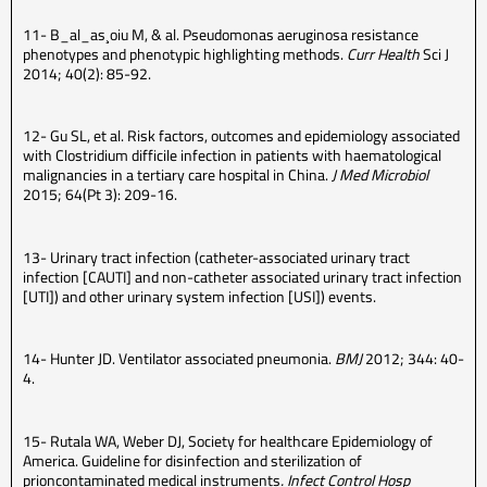
11- B_al_as¸oiu M, & al. Pseudomonas aeruginosa resistance
phenotypes and phenotypic highlighting methods.
Curr Health
Sci J
2014; 40(2): 85-92.
12- Gu SL, et al. Risk factors, outcomes and epidemiology associated
with Clostridium difficile infection in patients with haematological
malignancies in a tertiary care hospital in China.
J Med Microbiol
2015; 64(Pt 3): 209-16.
13- Urinary tract infection (catheter-associated urinary tract
infection [CAUTI] and non-catheter associated urinary tract infection
[UTI]) and other urinary system infection [USI]) events.
14- Hunter JD. Ventilator associated pneumonia.
BMJ
2012; 344: 40-
4.
15- Rutala WA, Weber DJ, Society for healthcare Epidemiology of
America. Guideline for disinfection and sterilization of
prioncontaminated medical instruments
. Infect Control Hosp