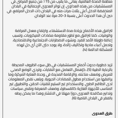
منظمة الصحة العالمية، يعاني ما يقرب من 15٪ من جميع المرضى في
المستشفيات من هذه العداوى. إن تواتر العدوى الإجمالية في البلدان
المنخفضة الدخل أعلى بثلاث مرات منه في البلدان ذات الدخل المرتفع، في
حين أن هذا الحدوث أعلى بنسبة 3-20 مرة عند الولدان.
تترافق هذه الأخماج بزيادة مدة الاستشفاء، وارتفاع معدل المراضة
والوفيات، كما تترافق مع تطور مقاومة مضادات الميكروبات، وتسبب
إعاقة طويلة الأمد للفرد، ونشوء الاضطرابات الاجتماعية والاقتصادية،
وتحمل أعباء مادية وتكاليف زائدة، ولا يوجد حتى الآن أي حل لهذه
المشكلة الدائمة (4).
تزيد خطورة حدوث أخماج المستشفيات في ظل سوء الظروف المحيطة
بالرعاية الطبية (5)، كإهمال التعامل مع النفايات، وتردي الوضع الصحي
للمريض وضعف مناعته، والإقامة المديدة في وحدة العناية المركزة وما
يرافقها من استخدام مطول للمضادات الحيوية. ويلعب نقص المعلومات
لدى الطاقم الطبي. والاستخدام غير السليم لتقنيات الحقن، والتطبيق غير
المناسب للأجهزة الغازية كالقسطرة، وضعف المعرفة ونقص سياسات
وتدابير مكافحة العدوى دورًا مهمًا في الانتشار وهذا ما يمكن ربطه
بالفقر في البلدان النامية (6).
طرق العدوى