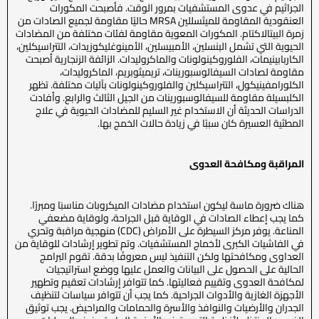
الجراثيم في عدوى المستشفيات بمرور الوقت. فأصبحت المكورات
العنقودية المقاومة للميثسللين MRSA حاليًا مقاومة لجميع الصادات من
زمرة البيتالاكتام. المكورات المعوية مقاومة لفئات مختلفة من المضادات
الحيوية التي تشمل البنسلين، الأمبيسلين، الأمينوغليكوزيدات، التتراسيكلين،
الكاربابينيمات، الفلوروكينولونات والماكروليدات. الزائفة الزنجارية أصبحت
مقاومة لصادات السيفالوسبورينات، تريميثوبريم، الماكروليدات،
الكلورامفينيكول، التتراسيكلين والفلوروكينولونات بآليات مختلفة. تظهر
الكلبسيلة مقاومة للسيفالوسبورينات من الجيل الثالث والرابع. وأفادت
الدراسات الحديثة أن الاستخدام غير السليم للمضادات الحيوية في علاج
المطثية العسيرة كان سببًا في زيادة حالات الخمج بها.
المراقبة ومكافحة العدوى
هناك ضرورة ماسة ليكون استخدام مضادات الميكروبات مناسبَا ومبررًا.
كما يجب إعطاء الصادات في الوقاية قبل الجراحة، ولوقاية مضعفي
المناعة. يوفر مركز السيطرة على الأمراض (CDC) منهجية مراقبة وتحري
في الفاشيات الكبرى لأخماج المستشفيات. وتم تطوير إرشادات للوقاية من
العداوى ومكافحتها ولكن التنفيذ ليس معروفًا بدقة. تقوم البرامج
الحالية على الحصول على البيانات والعمل عليها ووضع استراتيجيات
لمكافحة العدوى وتقييم فعاليتها. كما تتوافر إرشادات تعقيم وتطهير
الأجهزة الغازية والأدوات الجراحية. كما يجب أن تتوافر سياسات لتنظيف
الجدران والأرضيات والنوافذ والأسرة والحمامات والمراحيض. يجب توثيق