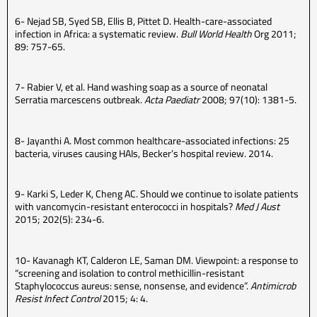
6- Nejad SB, Syed SB, Ellis B, Pittet D. Health-care-associated
infection in Africa: a systematic review.
Bull World Health
Org 2011;
89: 757-65.
7- Rabier V, et al. Hand washing soap as a source of neonatal
Serratia marcescens outbreak.
Acta Paediatr
2008; 97(10): 1381-5.
8- Jayanthi A. Most common healthcare-associated infections: 25
bacteria, viruses causing HAIs, Becker’s hospital review. 2014.
9- Karki S, Leder K, Cheng AC. Should we continue to isolate patients
with vancomycin-resistant enterococci in hospitals?
Med J Aust
2015; 202(5): 234-6.
10- Kavanagh KT, Calderon LE, Saman DM. Viewpoint: a response to
“screening and isolation to control methicillin-resistant
Staphylococcus aureus: sense, nonsense, and evidence”.
Antimicrob
Resist Infect Control
2015; 4: 4.