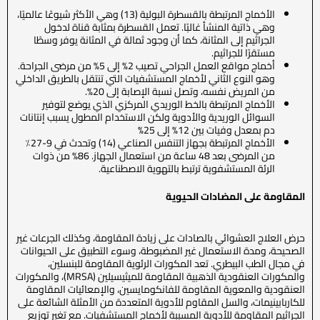
الأخماج المرتبطة بالقسطرة البولية (13) وهي الأكثر شيوعًا عالميًا،
وهي ذاتية المنشأ غالبًا. تعمل القسطرة بمثابة قناة لدخول
الجراثيم إلى المثانة، كما أن وجود ثمالة في المثانة يوفر وسطًا
مستقرًا للجراثيم.
أخماج مواقع العمل الجراحي تصيب 2% إلى 5% من مرضى الجراحة.
وهو النوع الثاني لأخماج المستشفيات التي تنتقل بالطريق الداخلي
من المريض نفسه، وتصل نسبة الإصابة إلى 20%.
الأخماج المرتبطة بالخط الوريدي المركزي الذي يوضع لتوفير
السوائل الوريدية والأدوية ولكن الاستخدام المطول يسبب إنتانات
دم بمعدل وفيات بين 12% إلى 25%
الأخماج المرتبطة بجهاز التنفس الصناعي (14) وتحدث في 9-27٪
من المرضى بعد 48 ساعة من استعمال الجهاز. 86% من ذوات
الرئة المستشفوية ترتبط بالتهوية الاصطناعية.
المقاومة على المضادات الحيوية
حرض العلاج العشوائي بالصادات على زيادة المقاومة، وكذلك الجرعات غير
الصحيحة، ومدة الاستعمال غير المضبوطة، وسوء التطبيق على الحيوانات
في مجال الطب البيطري. تعد المكورات الرئوية المقاومة للبنسلين،
والمكورات العنقودية الذهبية المقاومة للميثيسيلين (MRSA)، والمكورات
العنقودية والمعوية المقاومة للفانكومايسين، والإمعائيات المقاومة
للكاربابينيمات، والسل المقاوم للأدوية المتعددة من الأمثلة الشائعة على
الجراثيم المقاومة للأدوية المسببة لأخماج المستشفيات. مع تغير توزيع