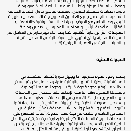
الفحص المنتظم لأنظمة التهوية في الأجنحة العامة وغرف العمليات
ووحدات العناية المركزة. وتحليل المياه من الناحية الميكروبيولوجية.
وتوفير حمامات منفصلة للمرضى. وتنظيف مناطق تناول الطعام. النظافة
الشخصية مطلوبة من جميع العاملين الصحيين وكذلك استعمال مطهرات
الأيدي بعد التماس مع المرضى. وارتداء الألبسة الواقية كالأقنعة أو
القفازات أو أغطية الرأس. ويعد تدريب الممارسين الصحيين وخاصة
الممرضات، أمرًا في غاية الأهمية كما يجب اتباع نهج صارم في التعامل مع
النفايات المعدية، والتي تحتوي على نسبة عالية من المعادن الثقيلة
والنفايات الناتجة عن العمليات الجراحية (15).
الفجوات البحثية
يلاحظ وجود فجوة معرفية (2) وجهل كبير بالأخماج المكتسبة في
المستشفيات وطرق انتقالها والوقاية منها، وهذا ما يمكن قياسه في
بلادنا. كما نتوقع وجود فجوة كبيرة بين وجود المبادئ التوجيهية
وتنفيذها الفعلي. وهذا ما يجب الإضاءة عليه للحصول على التوصيات
سهلة التطبيق محليًا، هناك نقص في الإحصاءات الفعلية المتعلقة
بالعوامل الممرضة الأكثر شيوعًا في بيئة المشافي في بلادنا وعلاقتها
بشروط التعقيم والأقسام والإجراءات المطبقة، يمكن المقارنة بين
المشافي العامة والخاصة من حيث نسب الحدوث، أنماط التحسس على
المضادات الحيوية للسلالات الأكثر شيوعًا يعتبر فجوة حقيقية في البلدان
النامية لنقص المعلومات المتوافرة حولها، هناك أجناس جرثومية من
النادر أن يتم تشخيصها أو التطرق إليها في مشافينا مثل الفيلقيات