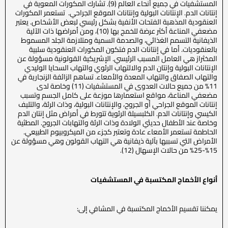
المستشفيات في جميع أنحاء العالم (9). تشارك المكورات المعوية في
إنتانات الدم. الإنتانات البولية وإنتانات الموقع الجراحي. تستعمر المكورات
العنقودية المذهبة الفتحات الأنفية بشكل رئيسي لبعض الأشخاص. يعتبر
مضعفي المناعة أكثر عرضة للخمج بها (10)، ومن أمراضها ذات الآلية
الذيفانية التسمم الغذائي، والصدمة السمية ومتلازمة الجلد المسموط
بالعنقوديات. أما في إنتانات الدم فتكون المكورات العنقودية سلبية
المخثراز هي العامل المسبب الرئيسي. الإشريكية القولونية مسؤولة عن
الإنتانات البولية وإنتان الدم والالتهاب الرئوي والتهاب السحايا الوليدي
والتهاب الصفاق والتهاب المعدة والأمعاء. تساهم الزائفة الزنجارية في
11% من جميع حالات العدوى في المستشفيات (11) وخاصة لدى
مضعفي المناعة، مواقع استعمارها موزعة على كامل الجسم وتسبب
إنتانات الموقع الجراحي أو الجروح، والإنتانات البولية، وذات الرئة، والتليف
الكيسي وإنتانات الدم. الكلبسيلة الرئوية تتورط في أمراض مثل إنتان الدم
وخاصة عند الأطفال حديثي الولادة وذات الرئة والتهابات الجروح. المطثية
الحاطمة تستعمر الأمعاء عادة وتعتبر كجزء من الميكروبيوم الطبيعي.
الأمراض التي تسببها بآلية ذيفانية هي التهاب القولون وهي مسؤولة عن
15%-25% من حالات الإسهال (12).
أنواع الأخماج المكتسبة في المستشفيات
يمكننا تقسيم الأخماج المكتسبة في المشافي إلى: