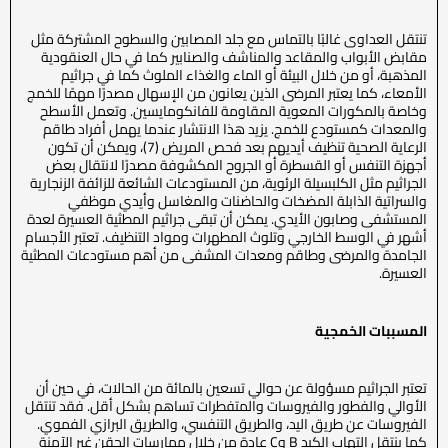
تنتقل العداوى غالبًا بالتماس مع جلد المصابين والسطوح المشتركة مثل
مقابض الأبواب والمقاعد والمناشف والصنابير كما في حال العنقودية
المذهبة، أو من خلال البيئة أو الماء والغذاء الملوث كما في جراثيم
الأمعاء، كما يعتبر المرضى الذين يعانون من الإسهال مصدرًا مهمًا للخمج
وخاصة بالمكورات المعوية المقاومة للفانكومايسين. وتعمل الأسطح
والمعدات كمستودع للخمج. يزيد هذا الانتشار عندما يهمل أفراد طاقم
الرعاية الصحية تنظيف أيديهم بعد فحص المريض (7)، ويمكن أن تكون
أجهزة التنفس أو القسطرة أو الجروح المكشوفة مصدرًا لانتقال بعض
الجراثيم مثل الكلبسيلة الرئوية، من المستودعات الشائعة للزائفة الزنجارية
والسراتية الذابلة المضخات والحاضنات والمغاسل وأيدي موظفي
المستشفى وصابون الأيدي. يمكن أن تبقى جراثيم المطثية العسيرة لعدة
أشهر في الوسط الخارجي وتلوث المطهرات ومواد التنظيف. تعتبر الأجسام
الجامدة والمرضى وطاقم ومعدات المشفى من أهم مستودعات المطثية
العسيرة.
المسببات الخمجية
تعتبر الجراثيم مسؤولة عن حوالي تسعين بالمائة من الحالات، في حين أن
الأوالي والفطور والفيروسات والمتفطرات تساهم بشكل أقل. فقد تنتقل
الفيروسات عن طريق اليد، والطريق التنفسي، والطريق البرازي الفموي.
كما ينتقل التهاب الكبد B وC عادة من خلال ممارسات الحقن غير الآمنة