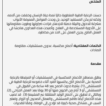
الملخص
حسنت الرعاية الطبية المتطورة حاليًا نمط حياة الإنسان وخففت من آلامه،
ولكنه لم يكن المستفيد الوحيد، بل وجدت العوامل الممرضة الأبواب
مشرعًة للدخول والبيئة خصبًة للازدهار، فزادت ضراوتها وطورت مقاوماتها
على الأدوية المستخدمة في العلاج. وأصبحت هذه العداوى هاجسًا في
العمل الطبي يجري العمل على الحد من مخاطره.
الكلمات المفتاحية
:
أخماج مكتسبة، عدوى مستشفيات، مقاومة
الصادات
مقدمة
يطلق مصطلح الأخماج المكتسبة في المستشفيات أو المرتبطة بالرعاية
الصحية على الأخماج التي يكتسبها الفرد أثناء خضوعه للرعاية الطبية في
المستشفى (1). بشرط حدوث الخمج بعد 48 ساعة من القبول في
المستشفى أو 3 أيام من الخروج منها أو 30 يومًا بعد العمل الجراحي (2).
وبالتالي لا تنطبق على أخماج الوليد المنتقلة عبر المشيمة (3). قد تصيب
هذه الأخماج أيضًا طاقم المستشفى والعمال الصحيين أو الزوار. وتعتبر
السبب في مشاكل صحية كبيرة قد تؤدي إلى الوفاة. وفقًا لتقديرات