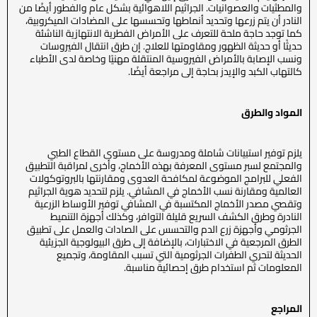
والمطثيات والعصوانيات. الجراثيم اللاهوائية بشكل عام والفطور أيضًا من
النادر أن يتم زرعها وتحديد أنماطها وتحسسها على المضادات الميكروبية،
كما توجد حاجة ملحة للتعرف على الأمراض الفطرية الانتهازية الناشئة
حديثًا أو حديثة الظهور ومقاومتها للعلاج. إن طرق انتقال الفيروسات
ونسب الإصابة بالأمراض الفيروسية المنتقلة مهنيًا وخاصة لدى الأطباء
كالتهاب الكبد والإيدز بحاجة إلى مراجعة أيضًا.
المواد والطرق
يلزم توفير استبيانات شاملة ومدروسة على مستوى القطاع الطبي
والمجتمع لسبر مستوى المعرفة بهذه الأخماج، وأخرى لمراقبة التطبيق
الفعلي للبرامج الموضوعة لمكافحة العدوى ومقارنتها بالبروتوكولات
العالمية ومقارنة نسب الأخماج في المشافي. يلزم لتحديد هوية الجراثيم
وتقصي مصدر الأخماج المكتسبة في المشافي توفير الأوساط الزرعية
النادرة وطرق الكشف السريع قليلة التوافر، وكذلك أجهزة التنميط
الجرثومي وأجهزة زرع الدم والتحسس على الصادات والعمل على تطبيق
الطرق المرجعية في الاختبارات، بالإضافة إلى طرق البيولوجية الجزيئية
الحديثة لتحري الطفرات الجرثومية التي تسبب المقاومة، وتجميع
المعلومات ثم استخدام طرق إحصائية مناسبة.
المراجع