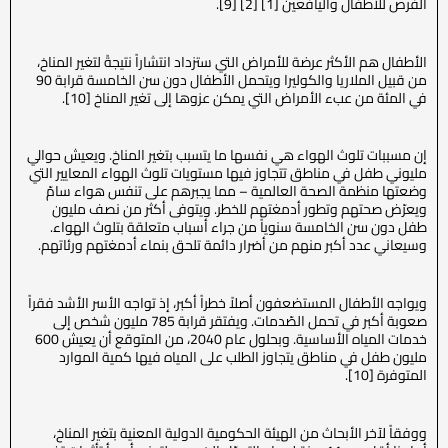
الفرص للأطفال واليافعين [1] [2] [9].
الأطفال هم الأكثر عرضة للأمراض التي ستزداد انتشاراً نتيجةً لتغير المناخ،
من قبيل الملاريا والكوليرا ويتحمل الأطفال دون سن الخامسة قرابة 90
في المئة من عبء الأمراض التي يمكن عزوها إلى تغير المناخ [10].
إن مسببات تلوث الهواء هي نفسها ما يتسبب بتغير المناخ. ويعيش حوالي
مليوني طفل في مناطق تتجاوز فيها مستويات تلوث الهواء المعايير التي
وضعتها منظمة الصحة العالمية – مما يجبرهم على تنفس هواء سامّ
ويعرّض صحتهم وتطور أدمغتهم للخطر. ويتوفى أكثر من نصف مليون
طفل دون سن الخامسة سنوياً من جراء أسباب متعلقة بتلوث الهواء.
وسيعاني عدد أكبر منهم من أضرار دائمة تلحق بنماء أدمغتهم ورئاتهم.
ويواجه الأطفال المستضعفون أصلاً خطراً أكبر، إذ تواجه الأسر الأشد فقراً
صعوبة أكبر في تحمل الصّدمات. ويفتقر قرابة 785 مليون شخص إلى
خدمات المياه الأساسية. وبحلول عام 2040، من المتوقع أن يعيش 600
مليون طفل في مناطق يتجاوز الطلب على المياه فيها كمية الموارد
المتوفرة [10].
ووفقاً لآخر الأبحاث من الهيئة الحكومية الدولية المعنية بتغير المناخ،