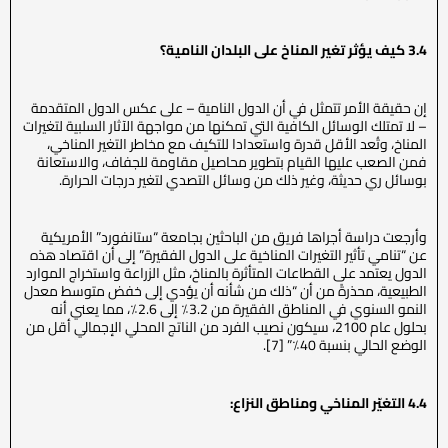
3.4 كيف يؤثر تغير المناخ على البلدان النامية؟
إن حقيقة الأمر تتمثل في أن الدول النامية – على عكس الدول المتقدمة
– لا تمتلك الوسائل الكافية التي تمكنها من مواجهة الآثار السلبية لتغيرات
المناخ، وتُعد الأقل قدرة واستعدادا للتكيف مع مخاطر التغير المناخي،
فمن الصعب عليها القيام بتطوير محاصيل مقاومة للجفاف، والاستعانة
بوسائل ري حديثة، وغير ذلك من وسائل التصدي لتغير درجات الحرارة.
وأرجعت دراسة أجراها فريق من الباحثين بجامعة “ستانفورد” الأمريكية
عن “تنامي تأثير التغيرات المناخية على الدول الفقيرة” إلى أن اقتصاد هذه
الدول يعتمد على القطاعات المتأثرة بالمناخ، مثل الزراعة واستخراج الموارد
الطبيعية، محذرةً من أن “ذلك من شأنه أن يؤدي إلى خفض متوسط معدل
النمو السنوي في المناطق الفقيرة من 3.2٪ إلى 2.6٪، مما يعني أنه
بحلول عام 2100، سيكون نصيب الفرد من الناتج المحلي الإجمالي أقل من
الوضع الحالي بنسبة 40٪” [7].
4.4 التغيّر المناخي ومناطق النزاع: