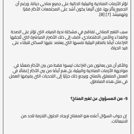
تؤثر الأزمات المناخية والبيئية الحالية على جميع مناحي حياتنا، ورغم أن
الجميع يتأثر بها، فإن أثرها يكون أشد على المجتمعات الأكثر فقرًا
وتهميشًا. [7] [8].
سبب التغير المناخي تفاقم في مشكلة ندرة المياه، التي تؤثر على الصحة
والغذاء والأمن الاقتصادي، أضف إلى ذلك الأضرار المباشرة التي تُلحِقها
النزاعات أيضًا بالنظم البيئية نفسها التي يعتمد عليها السكان للبقاء على
قيد الحياة.
والأمّر أن من يعانون من النزاعات ليسوا فقط من بين الأكثر ضعفًا في
مواجهة الأزمات المناخية والبيئية، بل هم أيضًا من بين الأكثر إغفالًا في
العمل المتعلق بالمناخ، ويرجع ذلك جزئيًا إلى التحديات التي يفرضها العمل
في مثل هذه المناطق.
5- من المسؤول عن تغير المناخ؟
إن جواب السؤال أعلاه هو المفتاح لإيجاد الحلول اللازمة للحد من
الانبعاثات.