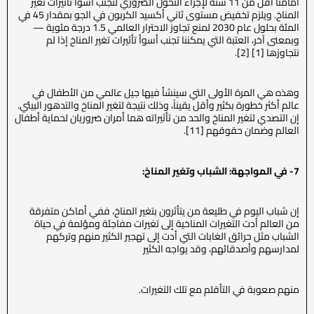
أمامنا أقل من 11 سنة لإجراء التحوّل الضروري لتجنب أسوأ تأثيرات تغير
المناخ. ويلزم تخفيض مستوى ثاني أكسيد الكربون في الجو بمقدار 45 في
المئة بحلول عام 2030 لمنع تجاوز الاحترار العالمي 1.5 درجة مئوية —
وبمعنى آخر، العتبة التي يمكننا تجنب أسوأ تأثيرات تغير المناخ إذا لم
نتجاوزها [1] [2].
وهذه هي المرة الأولى التي سينشأ فيها جيل عالمي من الأطفال في
عالم أكثر خطورة بكثير وأقل يقيناً، وذلك نتيجة لتغير المناخ والتدهور البيئي.
إن التصدي لتغير المناخ والحد من تأثيراته هما أمران ضروريان لحماية أطفال
العالم وضمان حقوقهم [11].
7- في المواجهة: الشباب وتغير المناخ:
إن شباب اليوم في طليعة من يتأثرون بتغير المناخ، ففي أماكن متفرقة
من العالم أدت التغيرات المناخية إلى تغيرات مفاجئة ومؤلمة في حياة
الشباب مثل حرائق الغابات التي أدت إلى تهجير الكثير منهم وتركهم
لمدارسهم وأصدقائهم، وقد يواجه الكثير
منهم صعوبة في التأقلم مع تلك التغيرات.