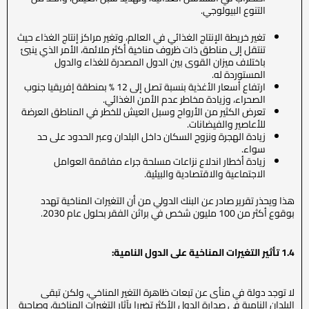
التنوع البيولوجي.
تغير خريطة الإنتاج الغذائي في العالم، وتغير مراكز إنتاج الغذاء حيث
تنتقل إلى مناطق ذات ظروف مناخية أكثر ملائمة، الأمر الذي ينبئ
باختلاف ميزان القوى بين الدول المصدرة للغذاء والدول
المستوردة له.
ارتفاع أسعار الأغذية بنسبة تصل إلى 12 % بمنطقة إفريقيا جنوب
الصحراء، وزيادة مخاطر عدم الأمن الغذائي.
تعرض الكثير من الأرواح وسبل العيش للخطر في المناطق العرضة
للأعاصير والفيضانات.
زيادة الهجرة ونزوح السكان داخل البلدان وعبر الحدود على حد
سواء.
زيادة أخطار اندلاع نزاعات مسلحة جراء مفاقمة العوامل
الاجتماعية والاقتصادية والبيئية.
هذا ويحذر تقرير صادر عن البنك الدولي من أن التغيرات المناخية تهدد
بوقوع أكثر من 100 مليون شخص في براثن الفقر بحلول عام 2030.
1.4 تأثير التغيرات المناخية على الدول النامية:
لا توجد دولة في منأى عن تبعات ظاهرة التغير المناخي، ولكن تبقى
البلدان النامية في صدارة الدول الأكثر تضررا بآثار التغيرات المناخية، وصاحبة