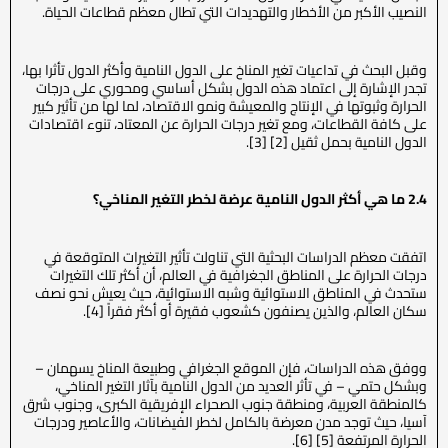
النصيب الأكبر من الأخطار والتهديدات التي تطال معظم قطاعات الحياة.
وقبل البحث في تداعيات تغير المناخ على الدول النامية وأكثر الدول تأثرا بها،
تجدر الإشارة إلى اعتماد هذه الدول بشكل أساسي ومحوري على درجات
الحرارة وثبوتها في الإنتاج والمعيشة ونمو الاقتصاد، لما لها من تأثير كبير
على كافة القطاعات، ومع تغير درجات الحرارة عن المعتاد، تنوء اقتصادات
الدول النامية بحمل ثقيل [2] [3].
2.4 ما هي أكثر الدول النامية عرضة لخطر التغير المناخي؟
اتفقت معظم الدراسات البحثية التي تناولت تأثير التغيرات المتوقعة في
درجات الحرارة على المناطق الجغرافية في العالم، أن أكثر تلك التغيرات
ستحدث في المناطق الاستوائية وشبه الاستوائية، حيث يعيش نحو نصف
سكان العالم، والذين يصنفون كشعوب فقيرة أو أكثر فقراً [4].
ووفق هذه الدراسات، فإن الموقع الجغرافي وطبيعة المناخ يسهمان –
وبشكل حتمي – في تأثر العديد من الدول النامية بآثار التغير المناخي،
كالمنطقة العربية، ومنطقة جنوب الصحراء الإفريقية الكبرى، وجنوب شرق
آسيا، حيث توجد مدن معرضة بالكامل لخطر الفيضانات، والأعاصير ودرجات
الحرارة المرتفعة [5] [6].