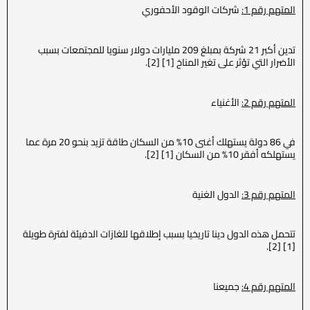
المتهم رقم 1:
شركات الوقود الأحفوري
تدين أكبر 21 شركة بمبلغ 209 مليارات دولار سنويا للمجتمعات بسبب
الأضرار التي تؤثر على تغير المناخ [1] [2].
المتهم رقم 2:
الأغنياء
في 86 دولة يستهلك أغنى 10% من السكان طاقة تزيد بنحو 20 مرة عما
يستهلكه أفقر 10% من السكان [1] [2].
المتهم رقم 3:
الدول الغنية
تتحمل هذه الدول دينا تاريخيا بسبب إطلاقها للغازات الدفيئة لفترة طويلة
[1] [2].
المتهم رقم 4:
جميعنا