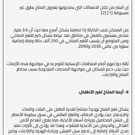
إن البشر من خلال الانبعاثات التي يصدرونها يغيرون المناخ بطرق غير
مسبوقة [1] [2].
من الممكن تجنب الكارثة إذا تصرفنا بشكل أسرع معا حيث أن 3.6 مليار
شخص يعيشون بالفعل في مناطق تعد عرضة بشكل كبير للتغير المناخي
ومن المتوقع أن يتسبب التغير المناخي في 250 ألف حالة وفاة إضافية
سنويا بين عامي 2030 و2050.
ثمّة دورٌ مهم أمام المنظمات الإنسانية تقوم به في مواجهة هذه الأزمات.
حيث يجب دعم السكان في مواجهة الصدمات المزدوجة بسبب مخاطر
المناخ والنزاعات.
6- أزمة المناخ تغير الأطفال:
يشكل تغير المناخ تهديداً مباشراً لقدرة الطفل على البقاء والنماء
والازدهار. حيث يؤدي الجفاف والتغيّر العالمي في نسق سقوط الأمطار
إلى فشل المحاصيل وزيادة أسعار الأغذية، مما يعني انعدام الأمن
الغذائي والحرمان من الأغذية للفقراء، وهذا قد يؤدي إلى تأثيرات تمتد
مدى الحياة، إضافة إلى تدمير سبل العيش، وزيادة الهجرة والنزاعات، وكبح