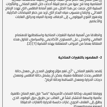
المتنامية وما نتج عنها من تدمير للبيئة أحدثت خلل التغير المناخي والتأثيرات
السلبية التي نجمت عن هذا الخلل، من تغير أنماط الطقس التي تهدد الإنتاج
الغذائي، وارتفاع منسوب مياه البحار التي تزيد من خطر الفيضانات الكارثية،
وتدهور التنوع البيولوجي، إلى الجفاف وندرة المياه وحرائق الغابات
والأعاصير.
وانطلاقا من أهمية قضية التغيرات المناخية واستقطابها للاهتمام
العالمي والمحلي على المستوى الأكاديمي والسياسي، تتناول هذه
المقالة بعضاً من الجوانب المتعلقة بهذه القضية [1] [2].
2- المقصود بالتغيرات المناخية
يُقصد بالتغير المناخي: “أي تغير مؤثر وطويل المدى في معدل حالة
الطقس يحدث لمنطقة معينة، يمكن أن يشمل حالة الطقس ومعدل
درجات الحرارة ومعدل التساقط وحالة الرياح”.
ووفقا لتعريف وكالة الفضاء الأمريكية “ناسا” فإن تغير المناخ: ظاهرة
عالمية واسعة الانتشار، تنشأ في الغالب عن طريق حرق الوقود، الذي
يطلق إلى الغلاف الجوي غازات حابسة للحرارة (الغازات الدفيئة)
(Greenhouse gases)