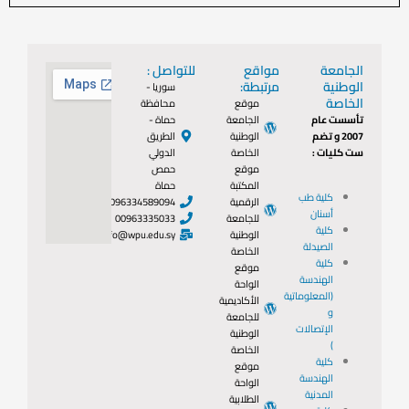
الجامعة
مواقع
للتواصل :
الوطنية
مرتبطة:
سوريا -
الخاصة
موقع
محافظة
تأسست عام
الجامعة
حماة -
2007 و تضم
الوطنية
الطريق
ست كليات :
الخاصة
الدولي
موقع
حمص
المكتبة
حماة
كلية طب
الرقمية
0096334589094
أسنان
للجامعة
00963335033
كلية
الوطنية
info@wpu.edu.sy
الصيدلة
الخاصة
كلية
موقع
الهندسة
الواحة
(المعلوماتية
الأكاديمية
و
للجامعة
الإتصالات
الوطنية
)
الخاصة
كلية
موقع
الهندسة
الواحة
المدنية
الطلابية