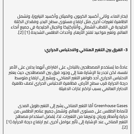
(بخار الماء، وثاني أكسيد الكربون، والميثان وأكسيد النيتروز)، وتشمل
الظاهرة تغييرات أخرى مثل ارتفاع مستوى سطح البحر، وفقدان الكتلة
الجليدية في القطب الشمالي وأنتاركتيكا والجبال الجليدية في جميع أنحاء
العالم، وتغير مواعيد تفتح الأزهار، وأحداث الطقس الشديدة [1] [2].
3- الفرق بين التغير المناخي والاحتباس الحراري:
عادةً ما يُستخدم المصطلحين بالتبادل، على افتراض أنهما يدلان على الأمر
نفسه، لكن تجدر بنا الإشارة هنا إلى وجود فرق بين المصطلحين، حيث يعتبر
الاحتباس الحراري أحد ظواهر التغير المناخي، ويشير إلى ارتفاع متوسط
درجة الحرارة قرب سطح الأرض، فظاهرة الاحتباس الحراري تصف ظاهرة
الاحترار العالمي بسبب تراكم غازات الدفيئة
Greenhouse Gases أمّا التغير المناخي يشير إلى التغير طويل المدى
لأنماط الطقس على مستوى العالم، وتشمل جميع عناصر الطقس من
حرارة وأمطار ورياح، وغيرها من التغيرات. لذا، يُفضل استخدام مصطلح
التغير المناخي عند الإشارة إلى تأثير عوامل أخرى غير ارتفاع درجة الحرارة [1]
[2].