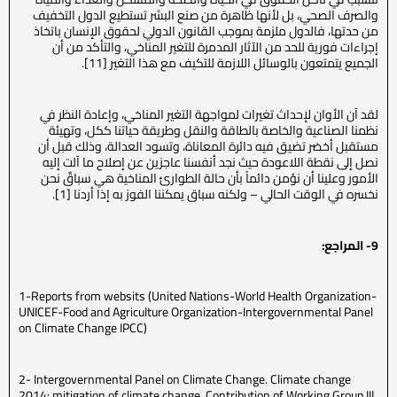
والصرف الصحي، بل لأنها ظاهرة من صنع البشر تستطيع الدول التخفيف
من حدتها، فالدول ملزمة بموجب القانون الدولي لحقوق الإنسان باتخاذ
إجراءات فورية للحد من الآثار المدمرة للتغير المناخي، والتأكد من أن
الجميع يتمتعون بالوسائل اللازمة للتكيف مع هذا التغير [11].
لقد آن الأوان لإحداث تغيرات لمواجهة التغير المناخي، وإعادة النظر في
نظمنا الصناعية والخاصة بالطاقة والنقل وطريقة حياتنا ككل، وتهيئة
مستقبل أخضر تضيق فيه دائرة المعاناة، وتسود العدالة، وذلك قبل أن
نصل إلى نقطة اللاعودة حيث نجد أنفسنا عاجزين عن إصلاح ما آلت إليه
الأمور وعلينا أن نؤمن دائماً بأن حالة الطوارئ المناخية هي سباقٌ نحن
نخسره في الوقت الحالي – ولكنه سباق يمكننا الفوز به إذا أردنا [1].
9- المراجع:
1-Reports from websits (United Nations-World Health Organization-
UNICEF-Food and Agriculture Organization-Intergovernmental Panel
on Climate Change IPCC)
2- Intergovernmental Panel on Climate Change. Climate change
2014: mitigation of climate change. Contribution of Working Group III