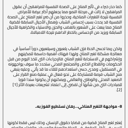
كما حذر خبراء في تأثير المناخ على الصحة النفسية للمراهقين أن عقول
المراهقين لا زالت في مرحلة النمو مما يجعلهم أكثر عرضة للأمراض
النفسية نتيجة التغيرات المناخية، وحذروا من أن ضرر تغير المناخ على الصحة
النفسية قد يحدث بسبب إحساس الشباب بإهمال الأجيال السابقة لقضية
المناخ مما يبعث على الشعور بالغضب والحزن والاستياء والكراهية للأجيال
السابقة ويزيد من الإحساس بالخطر الداهم نتيجة اللامبالاة.
ولكن ربما لحسن الحظ فإن الشباب يلعبون وسيلعبون دوراً أساسياً في
معالجة مشكلة تغير المناخ، ولهذا فهناك أهمية حاسمة لتمكينهم
وإشراكهم في الاستجابة لتغير المناخ، فالإجراءات التي تتخذ اليوم من قبل
الحكومات والقطاع الخاص والمجتمع المدني ستحدد ما سوف يواجهونه
في المستقبل، ومدى حسن استعدادهم للقاء ما قد يأتي. وعليه ينبغي
منح الشباب فرصة للمشاركة على نحو فعال في عملية صنع القرار على
الصعيد المحلي والوطني والعالمي ويمكنهم أن يكونوا سندا قويا
للمبادرات التي من شأنها أن تفضي إلى اعتماد تشريعات بعيدة الأثر [1]
[2].
8- مواجهة التغير المناخي…رهان نستطيع الفوز به..
يُعتبر تغير المناخ قضية من قضايا حقوق الإنسان، وذلك ليس فقط لكونها
تتسبب في تآكل الحقوق في الحياة والصحة والمسكن والغذاء والمياه