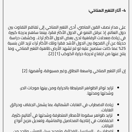
4- آثار التغير المناخي:
على مدار نصف القرن الماضي، أدى التغير المناخي إلى تفاقم التفاوت بين
دول العالم، إذ عرقل النمو في الدول الأكثر فقرا، بينما ساهم بدرجة كبيرة
في زيادة معدلات الرفاهية لدى بعض الدول الأكثر ثراءً.. وكشفت دراسة
حديثة عن أن الفجوة بين الدول الأشد فقرا وتلك الأكثر ثراء تزيد الآن بنسبة
25% عما كانت ستصبح عليه لو لم تشهد الأرض ظاهرة التغير المناخي، وما
ينتج عنها من ارتفاع لدرجة حرارة الكوكب [1] [2].
إن آثار التغير المناخي واسعة النطاق وغير مسبوقة، وأهمها: [2]
تزايد تواتر الظواهر المرتبطة بالحرارة ومن بينها موجات الحر،
وشدتها ومدتها.
زيادة الاضطراب في الغابات الشمالية، بما يشمل الجفاف وحرائق
الغابات.
تزايد ظواهر سقوط الأمطار المتطرفة وشدتها في أقاليم كثيرة.
انخفاضات في إنتاجية المحاصيل والماشية، وتعديل مزيج أنواع
النباتات.
اضطراب في السلاسل الغذائية، وتهديد سبل العيش، والحد من