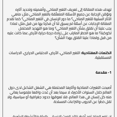
تهدف هذه المقالة إلى تعريف التغير المناخي وأهميته وتحديد آثاره
وتؤمّن الإجابة عن جميع الأسئلة المتعلّقة بالتغير المناخي مثل: ماهي
الآثار السلبية للتغير المناخي؟ ما دور الإنسان في التغير المناخي؟ كما تقدم
المقالة الإجابات عن أسئلة لم يسبق لنا أن فكرنا بها من قبل مثل: لماذا
يجب علينا أن نقلق بشأن التغير المناخي؟ وما هو التهديد المحتمل
لكوكبنا؟ ما هو الخطر المترتب على زيادة درجة حرارة الأرض عما كانت عليه
من قبل ولماذا علينا القلق بهذا الشأن؟
الكلمات المفتاحية:
التغير المناخي، الأرض، الاحتباس الحراري، الدراسات
المستقبلية.
1- مقدمة
أصبحت التغيرات المناخية وآثارها المحتملة هي الشغل الشاغل لدى دول
العالم خلال السنوات الأخيرة، لا سيما بعد أن غدت واقعا ملموسا يعاني
منه كل إنسان في هذا العالم، فلا تعوقها حدود جغرافية أو سياسية، ولا
تقل خطرا عن الحروب والنزاعات المسلحة.
إن تغير المناخ يُعد أخطر نتائج العبث الإنساني بالبيئة فالأنشطة البشرية