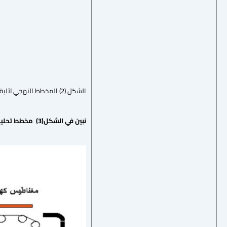
الشكل (2) المخطط النهجي لآلية تشغيل منشآت المعالجة الثابتة [1]
نبين في الشكل(3) مخطط تحليلي لطريقة فصل المواد الخشنة عن الناعمة والمتبعة عادة في معظم محطات معالجة الردميات في الدول المتطورة.