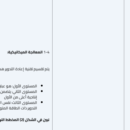
1-4
المعالجة الميكانيكية:
يتم تقسيم تقنية إعادة التدوير هذ
المستوى الأول: هو عبارة عن محطة تكسير متنقلة (Crusher) ، مزودة ببعض ال
المستوى الثاني: يتضمن 
إنتاجية أعلى من الأول
المستوى الثالث: نفس الت
التدوير ذات الطاقة المت
نبين في الشكل (2) المخطط النهجي لآلية تشغيل منشآت المعالجة الثابتة :