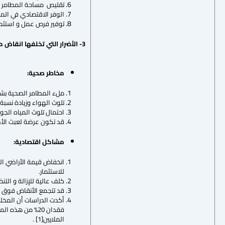
تقليص مساحة المطامر ا
الوفر الاقتصادي في المش
توفير فرص عمل و استثمار 
3- الأضرار التي تخلفها انقاض مواد البناء :
مخاطر صحية:
ملء المطامر الصحية بش
تلوث الهواء وزيادة نسبة ا
احتمال تلوث المياه الجو
قد تكون عرضة لعبث الأطف
مشاكل اقتصادية:
انخفاض قيمة الأراضي ال
للاستثمار.
كلف عالية للإزالة و التن
قد تتجمع الأنقاض فوق 
الملايين[1] .