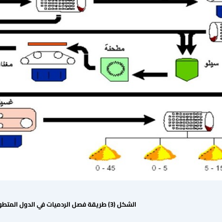
الشكل (3) طريقة فصل الردميات في الدول المتطورة[1]