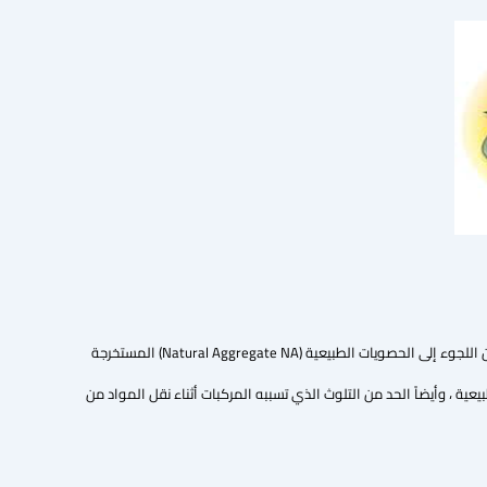
الحفاظ على الطبيعة وتحقيق مبدأ التنمية المستدامة حيث أن استخدام الحصويات المعاد تدويرها(RCA) يقلل من اللجوء إلى الحصويات الطبيعية (Natural Aggregate NA) المستخرجة
يعية ، وأيضاً الحد من التلوث الذي تسببه المركبات أثناء نقل المواد من