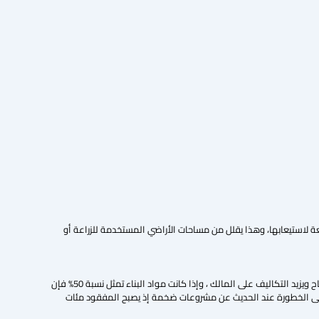
 لاستيعابها، وهذا يقلل من مساحات الأراضي المستخدمة للزراعة أو
أكدت الدراسات أن المخلفات الإنشائية هي الجانب الأكثر تكلفة في مشاريع البناء، وأن فقدان الموارد يقلص الأرباح ويزيد التكاليف على المالك ، وإذا كانت مواد البناء تمثل نسبة 50% فإن
تصبح هذه النسبة في منتهى الخطورة عند الحديث عن مشروعات ضخمة إذ يصبح المفقود مئات