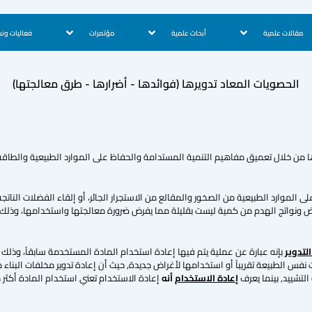
مقالات علمية
أبحاث علمية
مؤتمرات
فعاليات ون
الحصويات المعاد تدويرها (فوائدها - أضرارها - طرق معالجتها)
ا من خلال تعميق مفاهيم التنمية المستدامة والحفاظ على الموارد الطبيعية والطاقة
 الموارد الطبيعية من الصخور والمقالع من الاستجرار الجائر، أو إلقاء الفضلات النات
نقاض ونواتج الهدم من كمية ليست بقليلة مما يفرض ضرورة معالجتها واستخدامها، وذلك 
التدوير
بإنه عبارة عن عملية يتم فيها إعادة استخدام المادة المستخدمة سابقاً، وذلك بت
نفس الطبيعة تقريباً أو استخدامها لأغراض جديدة, حيث أن إعادة تدوير مخلفات البن
التشييد, بينما يعرف
إعادة الاستخدام
أنه
إعادة الاستخدام تعني استخدام المادة أكثر