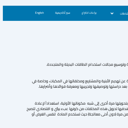
براءات اختراع
سير أكاديمية
English
شاطات
 وتوسيع مجالات استخدام الطاقات البديلة والمتجددة.
جة عن تهديم الأبنية والمشاريع ومخلفاتها في المكبات، وخاصة في
بعد دراستها وتوصيفها وتجريبها ومعرفة فوائدها وأضرارها.
حويلها مرة أخرى إلى شبه مكوناتها الأولية، استعداداً لإعادة
اء هدفها تحويل هذه المخلفات من كونها عبء بيئي و اقتصادي لتصبح
 من مرة (دون أدنى معالجة) حيث تستخدم المادة لنفس الغرض أو