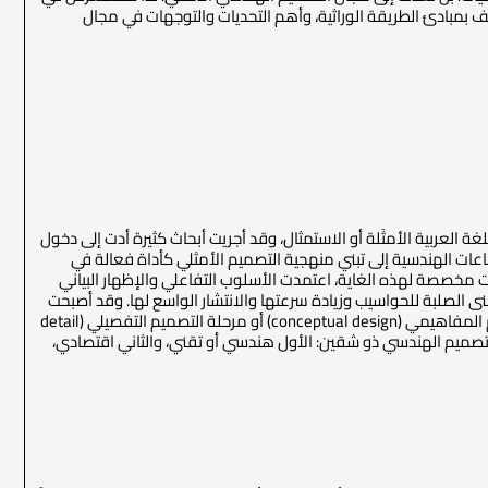
ف بمبادئ الطريقة الوراثية، وأهم التحديات والتوجهات في مجال
يقية، ويمكن أن نسميها باللغة العربية الأمثَلة أو الاستمثال، وقد أجريت أبحاث كثيرة أدت إلى دخول
عات الهندسية إلى تبني منهجية التصميم الأمثلي كأداة فعالة في
يمية. هذا وقد تضمنت برمجيات التصميم بمساعدة الحاسب (computer aided design) خيارات مخصصة لهذه الغاية، اعتمدت الأسلوب التفاعلي والإظهار البياني
ور البنى الصلبة للحواسيب وزيادة سرعتها والانتشار الواسع لها. وقد أصبحت
هذه البرمجيات تقدم مساعدة ملموسة في العملية التصميمية الإبداعية، وذلك سواءً في مرحلة التصميم المفاهيمي (conceptual design) أو مرحلة التصميم التفصيلي (detail
في التصميم الهندسي ذو شقين: الأول هندسي أو تقني، والثاني اقتصادي،