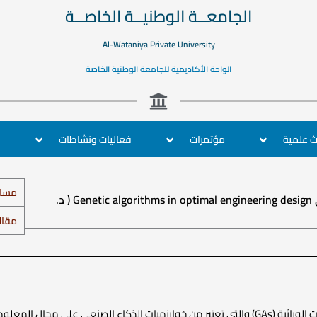
الجامعــة الوطنيــة الخاصــة
Al-Wataniya Private University
الواحة الأكاديمية للجامعة الوطنية الخاصة
ب
ث علمية
مؤتمرات
فعاليات ونشاطات
مساب
الخوارزميات الوراثية في التصميم الهندسي الأمثلي Genetic algorithms in optimal engineering design ( د.
مقال
لم تقتصر تطبيقات الخوارزميات الوراثية (GAs) والتي تعتبر من خوارزميات الذكاء 