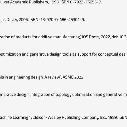
n”, Kluwer Academic Publishers, 1993, ISBN 0-7923-15055-7.
tion”, Dover, 2006, ISBN-13: 970-0-486-45301-9.
mization of products for additive manufacturing’, IOS Press, 2022, doi: 
y optimization and generative design tools as support for conceptual desi
ls in engineering design: A review”, ASME,2022.
generative design: Integration of topology optimization and generative mo
& machine Learning”, Addison-Wesley Publishing Company, Inc., 1989, IS