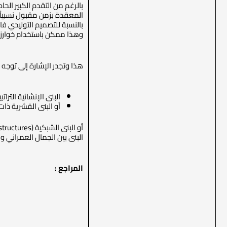
بالرغم من التقدم الكبير الح
المعقدة بزمن مقبول نسبياً،
بالنسبة للتصميم التوليدي ف
وهذا ممكن باستخدام خوارزميات الذكاء الصنعي كالتعلم العميق ( learning
هذا وتجدر الإشارة إلى توجه الكثير من البحوث [10] نحو سبر 
البنى الإنشائية التراتبية (hierarchical structures)، وهي عبارة عن بنى إنشائية منظمة في عدة مستوَيات، وكل مستوى مؤلف من بنى إنشائية م
أو البنى القشرية ذات الجدران الرقي
البنى بين الجمال العمراني و
المراجع :