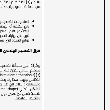
يعرض [1] المفاهيم 
من الأمثِلة النموذجية بدءاً
المتحولات التصميمية (design variables) التي يحددها المصمّم ويعطيها قيماً ابتدائية، والتي يرغب بتعيين قيمها الأمثلية من خلال عملية البحث ع
البحث عن قيم المتحو
فيها عن نهايته الحد
توابع القيود التي تس
طرق التصميم الهندسي
ال
تصميم إنشائي تكون فيه الإج
التكامل بينهما، هذا ولا يخ
للمادة ضمن حيز معين دون ال
بالأفكار التقليدية.