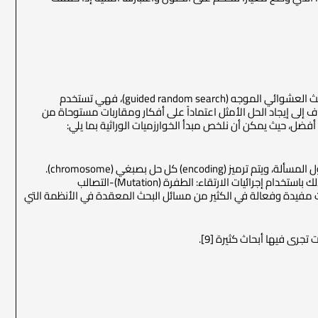
تعتبر الخوارزميات الوراثية من خوارزميات الارتقاء (evolutionary algorithms)، وهي خوارزميات تستخدم البحث العشوائي الموجه (guided random search)، فهي تستخدم
ي البحث عن الحلول، وهي خوارزميات حسابية عالية التفرع، تتمثل بمجموعة خوارزميات [8] تهدف إلى إيجاد الحل الأمثل اعتماداً على أفكار ومقاربات مستوحاة من
أفضل، حيث يمكن أن نلخص مبدأ الخوارزميات الوراثية بما يلي:
يتم خلال عمل الخوارزمية تطوير هذا المجتمع بإنتاج أفراد “أفضل” والتخلص من الأفراد “الأسوأ” وذلك باستخدام إجرائيات الارتقاء: الطفرة (Mutation)-التصالب
S)- الاستنساخ (Reproduction). وتعتبر هذه الخوارزميات مفيدة وفعالة في الكثير من مسائل البحث المعقدة في الأنظمة التي
جرى فيها أبحاث كثيرة [9].