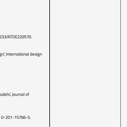
10.3233/ATDE220570.
gn’, International design
dels’, Journal of
BN 0-201-15766-5.