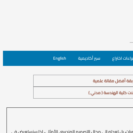
راءات اختراع
سير أكاديمية
English
قة أفضل مقالة علمية
ات كلية الهندسة ( مدني )
الصنعي على مجال المعلوميات، بل تعدته إلى مجال التصميم الهندسي الأمثلي، لذا سنستعرض في