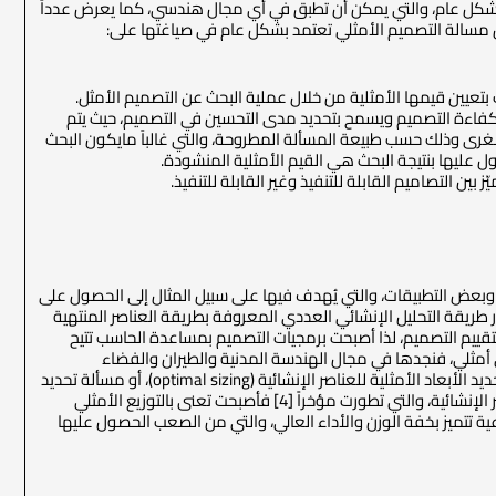
ياته بشكل عام، والتي يمكن أن تطبق في أي مجال هندسي، كما يعرض عدداً
أن مسالة التصميم الأمثلي تعتمد بشكل عام في صياغتها على:
معيار تقويمي يعبر عن الأداء وكفاءة التصميم ويسمح بتحديد مدى التحسين في التصميم، حيث يتم
لصغرى وذلك حسب طبيعة المسألة المطروحة، والتي غالباً مايكون البحث
 عليها بنتيجة البحث هي القيم الأمثلية المنشودة.
ن التصاميم القابلة للتنفيذ وغير القابلة للتنفيذ.
structural optim) من حيث الصياغة وإجرائيات الحل وبعض التطبيقات، والتي يُهدف فيها على سبيل المثال إلى الحصول على
ريقة التحليل الإنشائي العددي المعروفة بطريقة العناصر المنتهية
 عملية تحليل لتقييم التصميم، لذا أصبحت برمجيات التصميم بمساعدة الحاسب تتيح
 أمثلي، فنجدها في مجال الهندسة المدنية والطيران والفضاء
والسيارات والآلات إلخ، هذا وتصنف مسائل التصميم الإنشائي الأمثلي ضمن ثلاثة أنواع: فهي إما مسألة تحديد الأبعاد الأمثلية للعناصر الإنشائية (optimal sizing)، أو مسألة تحديد
الشكل الأمثلي (optimal shape) لها، أو أمثلة بنيوية (topology optimization) تحدد التوزيع الأمثلي للعناصر الإنشائية، والتي تطورت مؤخراً [4] فأصبحت تعنى بالتوزيع الأمثلي
 تتميز بخفة الوزن والأداء العالي، والتي من الصعب الحصول عليها