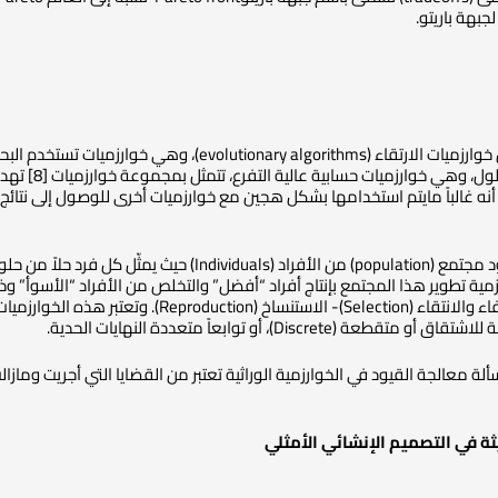
جبهة باريتو.
الاحتمالات ف
ا أنه غالباً مايتم استخدامها بشكل هجين مع خوارزميات أخرى للوصول إلى نتائج 
ة، ويتم ترميز (encoding) كل حل بصبغي (chromosome).
(Crossover)-الاصطفاء والانتقاء (election
عة (Discrete)، أو توابعاً متعددة النهايات الحدية.
لة معالجة القيود في الخوارزمية الوراثية تعتبر من القضايا التي أجريت ومازالت ت
ثة في التصميم الإنشائي الأمثلي