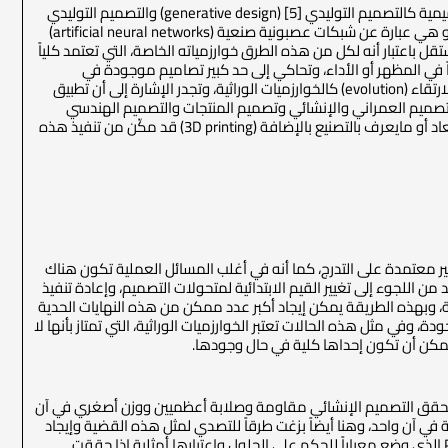
هذا وقد ظهرت في الآونة الأخيرة أيضاً طرقٌ أخرى في التصميم الأمثلي لاتحتاج إلى تحديد المتحولات التصميمية كالتصميم التوليدي [5] (generative design) والتصميم التوليدي
العميق (deep generative design) [6&7] الذي يتكامل مع الطرق الآنفة الذكر، ويستخدم التعلم العميق، و هي عبارة عن شبكات عصبونية صنعية (artificial neural networks)
تقل باعتبار أنه لكل من هذه الطرق خوارزمياته الخاصة، التي تعتمد كلياً
في المظهر أو الأداء، وتحاكي إلى حد كبير تصاميم موجودة في
الطبيعة، فبعض خوارزمياتها استلهمت فكرة النمو الذي يحدث في الكائنات الحية، وبعضها استلهم فكرة الارتقاء (evolution) كالخوارزميات الوراثية، وتجدر الإشارة إلى أن تطبيق
التصميم العمراني والإنشائي وتصميم المنتجات والتصميم الهندسي
بشكل عام، نجدها أيضاً في تصميم الأقمشة والمفروشات والأزياء، كما أن ظهور وتطور الطباعة ثلاثية الأبعاد أو مايعرف بالتصنيع بالإضافة (3D printing) قد مكّن من تنفيذ هذه
معتمدة على التدرج، كما أنه في أغلب المسائل العملية تكون هناك
ن اللجوء إلى تغيير القيم الابتدائية لمتحولات التصميم، وإعادة تنفيذ
ية، وبهذه الطريقة يمكن إيجاد أكبر عدد ممكن من هذه النهايات الحدية
، وفي مثل هذه الحالات تعتبر الخوارزميات الوراثية، التي تمتاز بأنها لا
ويمكن أن تكون إحداها كلية في حال وجودها.
 أن يحقق التصميم الإنشائي مقاومة وصلابة أعظميين ووزن أصغري في آن
ة في آن واحد، وهنا أيضاً بزغت طرقاً للتصدي لمثل هذه القضية وإيجاد
الحلول لها، وهي حلول وسطى (tradeoffs) تسمى باسم جبهة باريتوPareto front نسبة إلى العالم Pareto الذي وضع معياراً للحكم على الحلول واعتبارها أمثلية إذا حققت