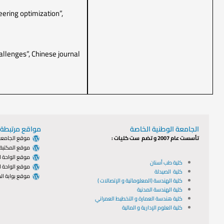
eering optimization”,
allenges”, Chinese journal
الجامعة الوطنية الخاصة
مواقع مرتبطة:
تأسست عام 2007 و تضم ست كليات :
موقع الجامعة 
موقع المكتبة 
موقع الواحة ا
كلية طب أسنان
موقع الواحة ال
كلية الصيدلة
موقع بوابة الط
كلية الهندسة (المعلوماتية و الإتصالات )
كلية الهندسة المدنية
كلية هندسة العمارة و التخطيط العمراني
كلية العلوم الإدارية و المالية