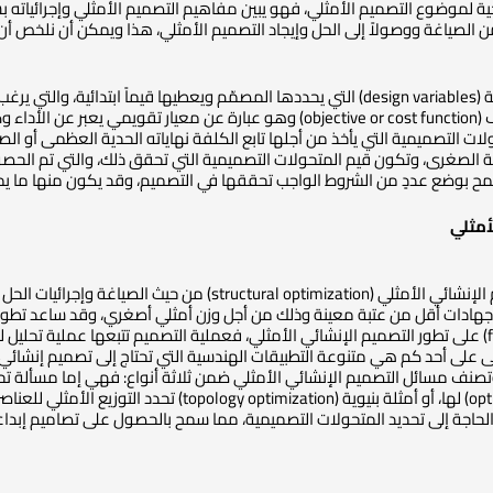
المفتاحية لموضوع التصميم الأمثلي، فهو يبين مفاهيم التصميم الأمثلي وإجرائ
 من الصياغة ووصولاً إلى الحل وإيجاد التصميم الأمثلي، هذا ويمكن أن نلخص 
ن التصميم الأمثل.
تابع الكلفة أو الهدف (objective or cost function) وهو عبارة عن 
لات التصميمية التي يأخذ من أجلها تابع الكلفة نهاياته الحدية العظمى أو ا
ية الصغرى، وتكون قيم المتحولات التصميمية التي تحقق ذلك، والتي تم الحصول
مح بوضع عددٍ من الشروط الواجب تحققها في التصميم، وقد يكون منها ما يميّز بي
أمثلي
يركّز [2] على مسألة التصميم الإنشائي الأمثلي (ization
هادات أقل من عتبة معينة وذلك من أجل وزن أمثلي أصغري، وقد ساعد تطور ط
[3] (finite element analysis) على تطور التصميم الإنشائي الأمثلي، فعملية التصميم تتبعها
فى على أحد كم هي متنوعة التطبيقات الهندسية التي تحتاج إلى تصميم إنشائي
حاجة إلى تحديد المتحولات التصميمية، مما سمح بالحصول على تصاميم إبداعية