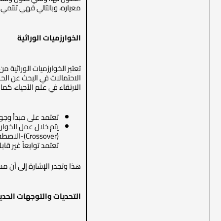
معياره، وبالتالي فهي تنتمي ل
الخوارزميات الوراثية
الارتقاء في علم الأحياء، كم
تعتمد على مبدأ وجود مجتمع (population) من الأفراد (Individuals) حيث يمثّل كل فرد حلاً من حلول المسأل
تعتمد توابعاً غير قابلة للاشتقاق أو متقط
هذا وتجدر الإشارة إلى أن مسأ
التحديات والتوجهات الحدي