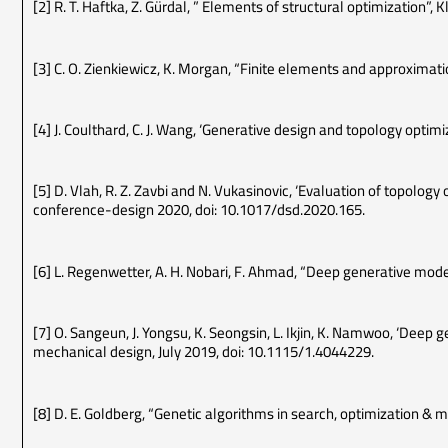
[2] R. T. Haftka, Z. Gürdal, ” Elements of structural optimizatio
[3] C. O. Zienkiewicz, K. Morgan, “Finite elements and approxima
[4] J. Coulthard, C. J. Wang, ‘Generative design and topology opti
[5] D. Vlah, R. Z. Zavbi and N. Vukasinovic, ‘Evaluation of topolog
conference-design 2020, doi: 10.1017/dsd.2020.165.
[6] L. Regenwetter, A. H. Nobari, F. Ahmad, “Deep generative mode
[7] O. Sangeun, J. Yongsu, K. Seongsin, L. Ikjin, K. Namwoo, ‘Deep 
mechanical design, July 2019, doi: 10.1115/1.4044229.
[8] D. E. Goldberg, “Genetic algorithms in search, optimization 