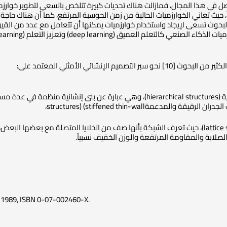
اصل في هذا المجال، فمازالت هناك تحديات كبيرة تتلخص بالسعي لتطوير خوارزم
 حيث تعاني الخوارزميات الحالية من زمن الحوسبة المرتفع، كما أن هناك حاجة
البحوث تسعى لإيجاد واستخدام خوارزميات يمكنها أن تتعامل مع عدد من القي
deep) وتعزيز التعلم (reinforcement learning) وخوارزميات الارتقاء (evolutionary algorithms).
التصميم الإنشائي الأمثلي المعتمد على:
ماثلة وأصغر حجماً،
قة والمدعمةstructures) (stiffened thin-wall،
أو البنى الشبكية (lattice structures)، حيث تعرف الشبكة بأنها صف من الخلايا المتص
الصلابة والمقاومة المرتفعة والوزن الخفيف نسبياً.
c., 1989, ISBN 0-07-002460-X.