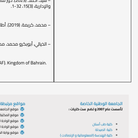
– سيد، أحم
والإدارية، (3)15، ‎1-32.
– محمد، کريمة. (2019). أطار مقترح للقياس والافصاح المحاسبي والضريبي للعملات الرقمية. مجلة البحوث المحاسبية، (2)6، 165-192.‎
– الخيالي، أبوبكرو محمد، مصطفى. (2021). العملات الرقمية (الرؤية الشرعية والآثار الاقتصادية). مجلة القرطاس للعلوم 
CAF). Kingdom of Bahrain.
الجامعة الوطنية الخاصة
مواقع مرتبطة:
تأسست عام 2007 و تضم ست كليات :
موقع الجامعة 
موقع المكتبة 
موقع الواحة ا
كلية طب أسنان
موقع الواحة ال
كلية الصيدلة
موقع بوابة الط
كلية الهندسة (المعلوماتية و الإتصالات )