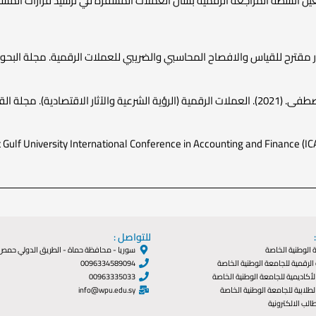
د. (2023). دور تفعيل أنشطة المراجعة الرقمية بشأن العملات المشفرة في ترشيد قرارات 
الانسانية والتطبيقية، 15، ‎53-64.‎
 1st Gulf University International Conference in Accounting and Finance (I
للتواصل :
الوطنية الخاصة
سوريا - محافظة حماة - الطريق الدولي حمص
الرقمية للجامعة الوطنية الخاصة
0096334589094
لأكاديمية للجامعة الوطنية الخاصة
00963335033
طلابية للجامعة الوطنية الخاصة
info@wpu.edu.sy
الب الالكترونية