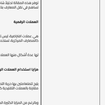
توفر هذه المقالة تحليلاً شا
تساهم في نقل المعارف بناءً
العملات الرقمية
هي عملات افتراضية، ليس له
كالمصارف المركزية، تستخدم كوسيط 
لها عدة أشكال منها العملات المشفرة (Cryptocurrencies) والتي تعد عملة (Bitcoin) أحد أبرز أ
مزايا استخدام العملات ال
يتيح للمتعاملين بها حرية ا
مقارنة بالعملات التقليدية كما أ
وبالرغم من المزايا الكثيرة ا