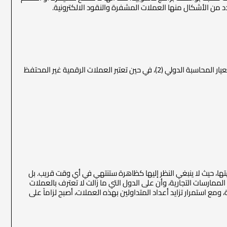
من الأشكال منها العملات المشفرة والنقود الالكترونية.
تعالج محاسبياً بحسب الهدف من اقتناءها، فإذا كانت محتفظ بها للبيع يمكن أن يتم الاعتراف بها بموجب معيار المحاسبة الدولي (2)، في حين تعتبر العملات الرقمية غير المحتفظ
تها، حيث لا ينبغي النظر إليها كظاهرة ستنتهي في أي وقت قريب. بل
لممارسات التجارية، وأن على الدول التي ما زالت لا تعترف بالعملات
 ومع استمرار تزايد أعداد المتداولين بهذه العملات، أصبح لزاماً على