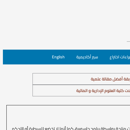
راءات اختراع
سير أكاديمية
English
قة أفضل مقالة علمية
ت كلية العلوم الإدارية و المالية
منتجة بواسطة برامج حاسوبية، كما أنها لا تخضع للسيطرة أو التحكم