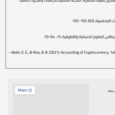
المستثمرين بالبيئة المصرية. المجلة العلمية للدراسات والبحوث المالية
– Bekir, O. E., & Riza, B. B. (2021). Accounting of Cryptocurrency.
 حماة