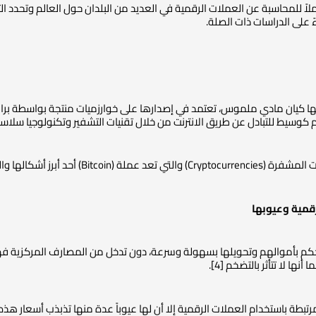
ملاً للمحاسبة عن العملات الرقمية في العديد من البلدان حول العالم وتحدد ال
 على الدراسات ذات الصلة.
ا كيان مادي ملموس، تعتمد في إصدارها على خوارزميات منتجة بواسطة برام
للتبادل عن طريق الانترنت من خلال تقنيات التشفير وتكنولوجيا سلاسل التكتل (Block chain) و
شكالها والنقود الإلكترونية (E-Money) [3]
رقمية وعيوبها
لتحكم بأموالهم وتحويلها بسهولة وسرعة، دون تدخل من المصارف المركزية فهي
نها لا تتأثر بالتضخم [4].
لمرتبطة باستخدام العملات الرقمية إلا أن لها عيوباً عدة منها تذبذب أسعار ه