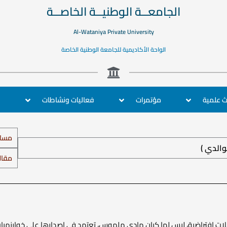
الجامعــة الوطنيــة الخاصــة
Al-Wataniya Private University
الواحة الأكاديمية للجامعة الوطنية الخاصة
ب
ث علمية
مؤتمرات
فعاليات ونشاطات
مساب
والدي )
مقالا
ت افتراضية، ليس لها كيان مادي ملموس، تعتمد في إصدارها على خوارزميات 