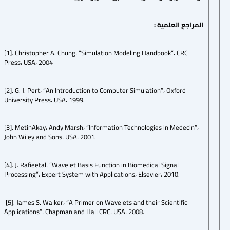
المراجع العلمية :
[1]. Christopher A. Chung، ”Simulation Modeling Handbook”، CRC
Press، USA، 2004
[2]. G. J. Pert، ”An Introduction to Computer Simulation”، Oxford
University Press، USA، 1999.
[3]. MetinAkay، Andy Marsh، ”Information Technologies in Medecin”،
John Wiley and Sons، USA، 2001.
[4]. J. Rafieetal، ”Wavelet Basis Function in Biomedical Signal
Processing”، Expert System with Applications، Elsevier، 2010.
[5]. James S. Walker، ”A Primer on Wavelets and their Scientific
Applications”، Chapman and Hall CRC، USA، 2008.