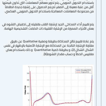
باستخدام التحويل المويجي، يتم تدوير معظم المعاملات التي تكون قيمتها
أقل من عتبة معينة إلى الصفر، ثم يتم الحصول على إشارة جديدة انطلاقاً
من مجموعة المعاملات المعالجة باستخدام التحويل المويجي العكسي.
يتم تقييم أداء المحاكي الجيد لإشارة القلب بقابليته إلى تخفيض التشوه في
بعض الأجزاء المميزة من الإشارة القلبية ذات الدلالات التشخيصية الهامة.
يتم عادة تقييم نتائج المحاكاة بطريقة وصفية Qualitative عن طريق
مقارنة الإشارة الناتجة عن المحاكاة مع الإشارة الأصلية بالإظهار في نفس
الشكل الشكل (2)، و بطريقة كمية Quantitative و ذلك باستخدام بعض
مقاييس الخطأ و حساب مقدار التشوه[6].