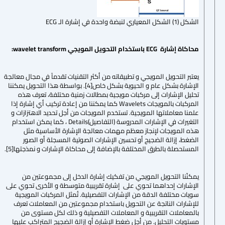
الشكل (1) الشكل المعياري لنبضة واحدة في إشارة الـ ECG
محاكاة إشارة
ECG
باستخدام التحويل المويجي
wavelet transform
:
يعتبر التحويل المويجي و تطبيقاته من أكثر التقنيات تقدماً في مجال معالجة
الإشارة بشكل عام و الحيوية بشكل خاص[4]. بواسطة هذا التحويل يمكننا
تحليل الإشارات إلى مركبات مويجية بمطالات زمنية مختلفة، تعرف هذه
المركبات بالمويجات Wavelets كما يمكننا من إعادة تركيب أي إشارة إذا
علمنا معاملاتها المويجية. تستخدم المويجات من أجل تحديد الاهتزازات و
التغيرات في الإشارات المدروسة (التفاصيل)Details ، كما يمكن استخدام
هذه المويجات لإنجاز معظم مهمات معالجة الإشارة الأساسية مثل
الضغط، إزالة الضجيج أو تحسين الإشارات الصوتية المسجلة أو الصور
المستحصلة بالطرق المختلفة بالإضافة إلى محاكاة الإشارات و نمذجتها[5].
يمكنّنا التحويل المويجي من تفكيك إشارة الدخل إلى مجموعتين من
الإشارات إحداهما تحوي على إشارة تقريبية متوسطة و الأخرى تحوي على
سويات مختلفة الدقة من الإشارات التفصيلية. تُمثل المركبات المويجية
للإشارات الناتجة عن التحويل باستخدام مجموعتين من المعاملات تعرف
بالمعاملات التقريبية و المعاملات التفصيلية و ذلك لكل مستوى من
مستويات التحليل. من أجل ضغط الإشارة أو إزالة الضجيج المتراكب عليها