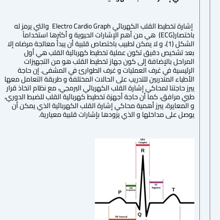
إشارة تخطيط القلب الكهربائي Electro Cardio Graph والتي يرمز له
باختصار(ECG) هي من أهم الإشارات الحيوية و أكثرها استخداماً
الشكل (1)، و لا يمكن لطبيب باختصاص قلبية أن يبدأ معالجة مرضاه إلا
بعد تشخيص دقيق تكون عملية تخطيط كهربائية القلب هي أول
المراحل بالإضافة إلى كون جهاز تخطيط القلب هو من التجهيزات
الرئيسية في غرف العمليات و غرف الطوارئ في المشفى. إن حاجة
الأطباء المتدربين للتدريب على الحالات المختلفة و طريقة التعامل معها
يبرز حاجتنا لمحاكي إشارة القلب الكهربائي البرمجي، مع نظام اتخاذ قرار
طبي مرافق، كما أن حاجة أجهزة تخطيط كهربائية القلب للضبط الدوري،
و المعايرة، يبرز أهمية محاكي إشارة القلب الكهربائية الذي يمكن أن
يوصل على مداخلها و الذي يزودها بإشارات قلبية معيارية.