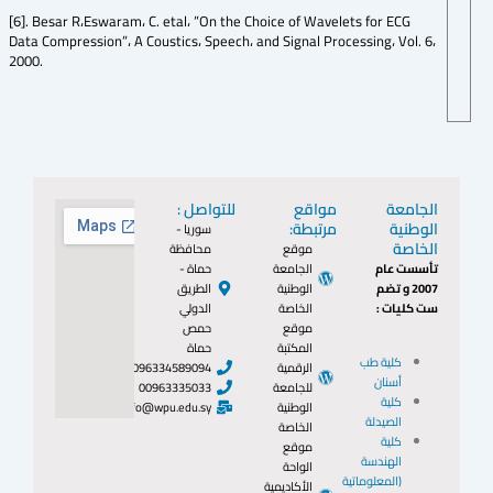
[6]. Besar R،Eswaram، C. etal، ”On the Choice of Wavelets for ECG
Data Compression”، A Coustics، Speech، and Signal Processing، Vol. 6،
2000.
الجامعة
مواقع
للتواصل :
الوطنية
مرتبطة:
سوريا -
الخاصة
موقع
محافظة
تأسست عام
الجامعة
حماة -
2007 و تضم
الوطنية
الطريق
ست كليات :
الخاصة
الدولي
موقع
حمص
المكتبة
حماة
كلية طب
الرقمية
0096334589094
أسنان
للجامعة
00963335033
كلية
الوطنية
info@wpu.edu.sy
الصيدلة
الخاصة
كلية
موقع
الهندسة
الواحة
(المعلوماتية
الأكاديمية