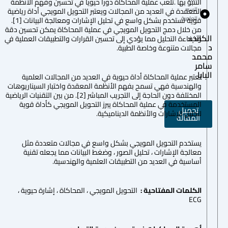
التنبؤ بها .تلعب عملية المحاكاة دورا حيويا في تحسين وفهم الأنظمة
السير
المعقدة في العديد من المجالات ويعتبر التحويل المويجي أداة رياضية
العلمية
قوية تستخدم بشكل واسع في تحليل الإشارات ومعالجة البيانات [1].
من خلال دمج التحويل المويجي في عملية المحاكاة يمكن تحسين دقة
الكاتب:
وكفاءة التحليل مما يؤدي إلى تحسين القرارات والتطبيقات العملية في
د
مجالات متنوعة وخاصة الطبية.
محمد
سامر
البابا
تعتبر عملية المحاكاة أداة حيوية في العديد من المجالات العلمية
والهندسية فهي تسمح بفهم الأنظمة المعقدة واختبار السيناريوهات
المختلفة دون الحاجة إلى التجريب المباشر [2]. من بين التقنيات الرياضية
المستخدمة في عملية المحاكاة يبرز التحويل المويجي كأداة قوية
تحميل
لتحليل الإشارات والأنظمة الديناميكية.
المقالة
يستخدم التحويل المويجي بشكل واسع في مجالات متعددة مثل
معالجة الإشارات ، تحليل الصور ، وضغط البيانات مما يجعله تقنية
أساسية في العديد من التطبيقات العلمية والهندسية.
الكلمات المفتاحية
:
التحويل المويجي ، المحاكاة ، إشارة حيوية ،
ECG