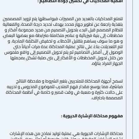
أهمية المحاكيات في تحسين جودة التصاميم :
تتمتع المحاكيات بالعديد من المميزات فبواسطتها يتم تزويد المصممين
بتغذية راجعة عن تطوير جهاز محدد بهدف تحديد درجة الصحة، والفعالية
للنظام المصمم قبل البدء بتحويل التصميم من مجرد مجموعة أفكار و
مخططات إلى بنية فيزيائية و عناصر متكاملة مترابطة مع بعضها البعض،
و هو ما سوف يساهم بتقليل الأخطاء، و تخفيض التكلفة المادية. و
تتم التعديلات بناءً على نتائج عملية المحاكاة عدة مرات أحياناً حتى
الوصول إلى أفضل التصاميم ثم يتم تحويل التصميم إلى واقع ملموس
من خلال تحويل المخططات و الأفكار إلى بنى صلبة تشكل بمجملها
الجهاز المراد بناؤه.
تسمح أجهزة المحاكاة للمتدربين بتغير الشروط و ملاحظة النتائج
مباشرة، مما يوسع مقدار فهم المتدرب للموضوع المدروس و تدريبه
على حالات كثيرة و صعبة في وقت قصير و خاصة في أنظمة المحاكاة
المصممة باحتراف.
مفهوم محاكاة الإشارة الحيوية :
محاكاة الإشارات الحيوية هي عملية توليد نماذج من هذه الإشارات