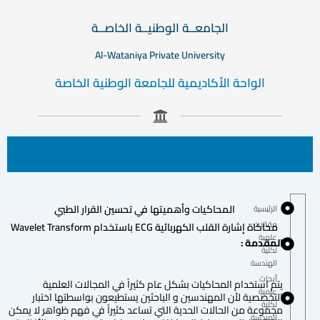
الجامعــة الوطنيــة الخاصــة
Al-Wataniya Private University
الواحة الأكاديمية للجامعة الوطنية الخاصة
المحاكيات وأهميتها في تحسين القرار الطبي
الرئيسية
مقالات
محاكاة إشارة القلب الكهربائية ECG باستخدام Wavelet Transform
علمية
المقدمة :
لكلية
الهندسة
أبحاث
يتم استخدام المحاكيات بشكل عام كثيراً في المجالات العلمية
علمية
التخصصية لأن المهندسين و الباحثين يستطيعون بواسطتها اختبار
لكلية
مجموعة من الحالات الحدية التي تساعد كثيراً في فهم ظواهر لا يمكن
الهندسة