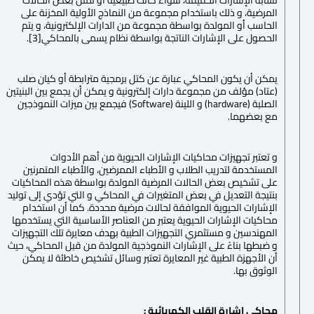
تشابه الإشارات الحقيقة، سواءً كانت طبيعية أو تمثل بعض الحالات
المرضية، و ذلك باستخدام مجموعة من النماذج الأولية المخزنة على
الحاسب أو المولدة بواسطة مجموعة من الدارات الإلكترونية، و يتم
الحصول على الإشارات الناتجة بواسطة نظام يسمى بالمحاكي[3].
يمكن أن يكون المحاكي عبارة عن كتل برمجية مترابطة أو كيان صلب
(عتاد) مؤلف من مجموعة دارات إلكترونية و يمكن أن يجمع بين البنيتين
الصلبة (hardware) و اللينة (Software) فيجمع بين ميزات النموذجين
مع بعضهما.
و تعتبر تجهيزات محاكيات الإشارات الحيوية من أهم الأدوات
المستخدمة لتدريب الطلاب و الأطباء الممرضين، والأطباء المتمرنين
على تشخيص بعض الحالات المرضية المولدة بواسطة هذه المحاكيات
بنتيجة التعديل في بعض المتغيرات في المحاكي و التي تؤدي إلى توليد
الإشارات الحيوية الموافقة لحالات مرضية محددة. كما أن استخدام
محاكيات الإشارات الحيوية يعتبر من العناصر الأساسية التي يستخدمها
المهندسين و مستثمري التجهيزات الطبية بهدف معايرة تلك التجهيزات
و ضبطها بناءً على الإشارات النموذجية المولدة من قبل المحاكي، حيث
أن الأجهزة الطبية غير المعايرة تعتبر وسائل تشخيص خاطئة لا يمكن
الوثوق بها.
محاكي إشارة القلب الكهربائية :