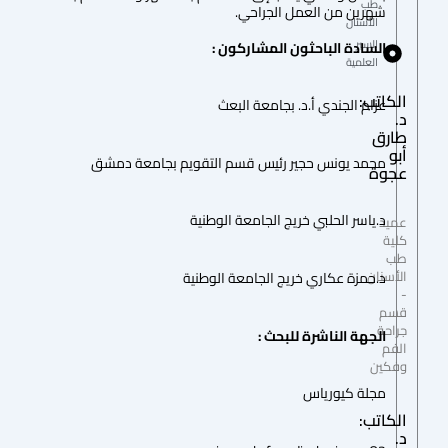
طب
شهرين من العمل الجراحي.
الأسنان
السير
السادة الباحثون المشاركون :
العلمية
الكاتب:
عزام الجندي أ.د. بجامعة البعث
د.
طارق
أبو
محمد يونس حجير رئيس قسم التقويم بجامعة دمشق
عجوة
د.ياسر الحلبي خريج الجامعة الوطنية
عميد
كلية
طب
الأسنان
د.حمزة عكاري خريج الجامعة الوطنية
-
قسم
جراحة
الجهة الناشرة للبحث :
الفم
وفكين
مجلة كيورياس
الكاتب:
د.