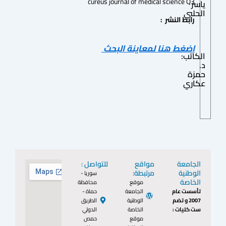
cureus journal of medical science Q3
ياسر
الحلبي
رابط النشر :
اضغط هنا لمعاينة البحث
الكاتب:
د.
حمزة
عكاري
الجامعة
مواقع
للتواصل :
الوطنية
مرتبطة:
سوريا -
الخاصة
موقع
محافظة
تأسست عام
الجامعة
حماة -
2007 و تضم
الوطنية
الطريق
ست كليات :
الخاصة
الدولي
موقع
حمص