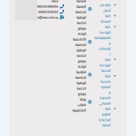
المكتبة
حماة
كلية طب
الرقمية
0096334589094
أسنان
للجامعة
00963335033
كلية
الوطنية
info@wpu.edu.sy
الصيدلة
الخاصة
كلية
موقع
الهندسة
الواحة
(المعلوماتية
الأكاديمية
و
للجامعة
الإتصالات
الوطنية
)
الخاصة
كلية
موقع
الهندسة
الواحة
المدنية
الطلابية
كلية
للجامعة
هندسة
الوطنية
العمارة
الخاصة
و
موقع
التخطيط
بوابة
العمراني
الطالب
كلية
الالكترونية
العلوم
الإدارية و
المالية