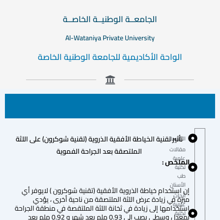
الجامعــة الوطنيــة الخاصــة
Al-Wataniya Private University
الواحة الأكاديمية للجامعة الوطنية الخاصة
تأثير تقنية الخياطة الأفقية الذروية (تقنية شوكرون) على اللثة
الرئيسية
مقالات
الملتصقة بعد الجراحة الفموية
علمية
الملخص :
لكلية
طب
الأسنان
إن استخدام خياطة الذروية الأفقية (تقنية شوكرون ) لايوفر أي
أبحاث
ميزة في زيادة عرض اللثة الملتصقة من ناحية أخرى ، يؤدي
علمية
استخدامها إلى زيادة في ثخانة اللثة الملتقصة في منطقة الجراحة
لكلية
بمعدل وسطي يصب إلى 0.93 ملم بعد شهر و 0.92 ملم بعد