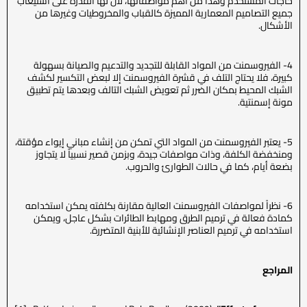
حاجات المستخدم وهذا من أهم مواصفاتها، لان لها القدرة على استيعاب
جميع التصاميم المعمارية المميزة كالقباب والمخروطيات وغيرها من
الأشكال.
4- الفيروسمنت من المواد القابلة للتجديد والتدعيم والصيانة بسهولة
كبيرة، فلا يحتاج التلف في قشرة الفيروسمنت إلا لبعض التكسير لكشف
الشبك المحيط بمكان الضرر ثم تعويض الشبك التالف وبعدها يتم تطبيق
مونة إسمنتية.
5- يعتبر الفيروسمنت من المواد التي تمكن من إنشاء مباني إيواء مؤقتة،
ومنخفضة الكلفة، وذات مواصفات جيدة، وبزمن قصير نسبياً لا يتجاوز
بضعة أيام، كما في حالات الطوارئ والحروب.
6- نظراً لمواصفات الفيروسمنت العالية مقارنة بكلفته يمكن استخدامه
كمادة فعالة في ترميم الطرق ومهابط الطائرات بشكل عاجل، ويمكن
استخدامه في ترميم العناصر الإنشائية للأبنية المتضررة.
المراجع