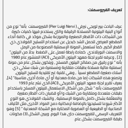
تعريف الفيروسمنت
:
عرف الباحث بيير لويجي نيرفي ( Pier Luigi Nervi) الفيروسمنت بأنه” نوع من
أنواع البنية البيتونية المسلحة الرقيقة والتي يستخدم فيها كميات كبيرة
من الشبكات ذات الأقطار الصغيرة والموزعة بشكل موحّد في كافة أنحاء
المقطع العرضي لتحمل الشد كبديل عن استخدام التسليح الفولاذي ذي
القطر الكبير, كما تستعمل المونة الإسمنتية المصنوعة من الرمل
والاسمنت البورتلاندي كمادة رابطة تعمل على الضغط بدلاً من البيتون”
[2] , وعرفه تقرير لجنة معهد البيتون الأمريكي (ACI) المنشور عام 1980
بأنه ” نوع رقيق من صفائح البيتون المسلح , ويتكون بشكل عام من مونة
إسمنتية مائية مسلحة بطبقات متقاربة ومستمرة من شبك سلكي ذي
أسلاك صغيرة المقطع نسبياً , وهي تقنية غير تقليدية لتسليح البيتون,
وتصنع هذه الشبكات إما من مادة معدنية أو أي مادة أخرى مناسبة” [4],
يعرف تقرير لجنة معهد البيتون الأمريكي (ACI)،الذي نشر عام 1993
الفيروسمنت بأنه ” شكل من أشكال الاستعمال للبيتون المسلح باستخدام
طبقات متعددة ومتقاربة من الشبك و/أو قضبان ذات أقطار صغيرة
والمغلّفة بشكل كامل بالمونة الإسمنتية , والشبك الفولاذي هو النوع
الأكثر شيوعا لتسليحها بالإضافة لإمكانية دمج المواد الأخرى مثل الألياف
الصناعية أو الطبيعية أو العضوية المختارة مع الشبكة المعدنية ” [5] وهو
التعريف الرسمي للفيروسمنت حتى هذا اليوم. ويبين الشكل (3) مكونات
طبقة الفيروسمنت بشكل عام.