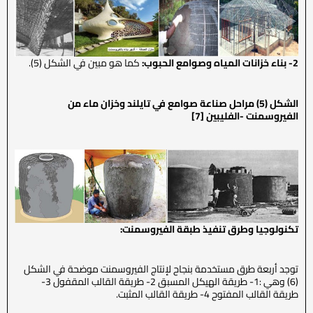
2- بناء خزانات المياه وصوامع الحبوب:
كما هو مبين في الشكل (5).
الشكل (5) مراحل صناعة صوامع في تايلند وخزان ماء من
الفيروسمنت -الفليبين [7]
تكنولوجيا وطرق تنفيذ طبقة الفيروسمنت:
توجد أربعة طرق مستخدمة بنجاح لإنتاج الفيروسمنت موضحة في الشكل
(6) وهي :1- طريقة الهيكل المسبق 2- طريقة القالب المقفول 3-
طريقة القالب المفتوح 4- طريقة القالب المثبت.