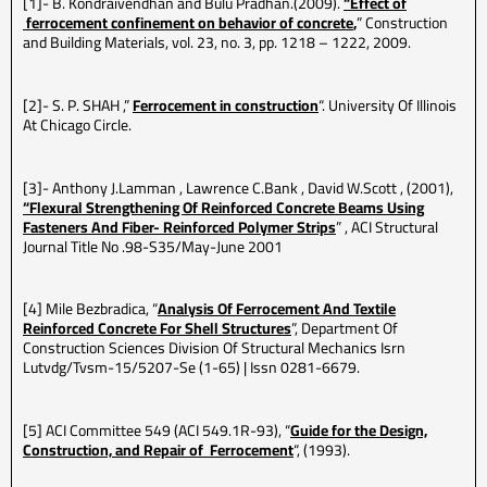
[1]- B. Kondraivendhan and Bulu Pradhan.(2009).
“Effect
of
ferrocement confinement on behavior of concrete
,
” Construction
and Building Materials, vol. 23, no. 3, pp. 1218 – 1222, 2009.
[2]- S. P. SHAH ,”
Ferrocement in construction
“. University Of Illinois
At Chicago Circle.
[3]- Anthony J.Lamman , Lawrence C.Bank , David W.Scott , (2001),
“Flexural Strengthening Of Reinforced Concrete Beams Using
Fasteners And Fiber- Reinforced Polymer Strips
” , ACI Structural
Journal Title No .98-S35/May-June 2001
[4] Mile Bezbradica, “
Analysis Of Ferrocement And Textile
Reinforced Concrete For Shell Structures
”, Department Of
Construction Sciences Division Of Structural Mechanics Isrn
Lutvdg/Tvsm-15/5207-Se (1-65) | Issn 0281-6679.
[5] ACI Committee 549 (ACI 549.1R-93), “
Guide for the Design,
Construction, and Repair of Ferrocement
“, (1993).