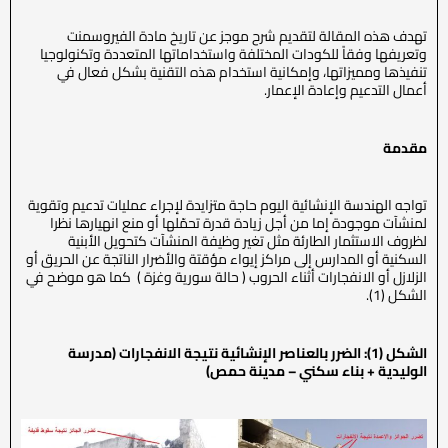
تهدف هذه المقالة لتقديم شرح موجز عن تاريخ مادة الفيروسمنت
وتعريفها وفقاً للكودات المختلفة واستخداماتها المتعددة وتكنولوجيا
تنفيذها ومميزاتها، وإمكانية استخدام هذه التقنية بشكل فعال في
أعمال التدعيم وإعادة الإعمار.
مقدمة
تواجه الهندسة الإنشائية اليوم حاجة متزايدة لإجراء عمليات تدعيم وتقوية
لمنشآت موجودة إما من أجل زيادة قدرة تحمّلها أو منع انهيارها نظرا
لظروف الاستثمار الطارئة مثل تغير وظيفة المنشآت كتحويل الأبنية
السكنية أو المدارس إلى مراكز إيواء مؤقتة والأضرار الناتجة عن الحريق أو
الزلازل أو الانفجارات أثناء الحروب ( حالة سورية وغزة ) كما هو موضح في
الشكل (1).
الشكل (1): الضرر بالعناصر الإنشائية نتيجة الانفجارات (مدرسة
الوليدية + بناء سكني – مدينة حمص)