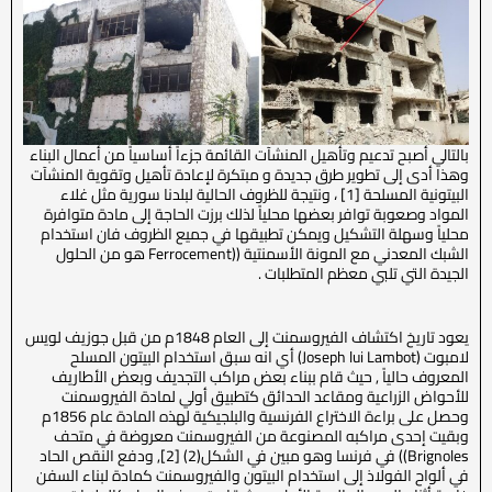
بالتالي أصبح تدعيم وتأهيل المنشآت القائمة جزءاً أساسياً من أعمال البناء
وهذا أدى إلى تطوير طرق جديدة و مبتكرة لإعادة تأهيل وتقوية المنشآت
البيتونية المسلحة [1] ، ونتيجة للظروف الحالية لبلدنا سورية مثل غلاء
المواد وصعوبة توافر بعضها محلياً لذلك برزت الحاجة إلى مادة متوافرة
محلياً وسهلة التشكيل ويمكن تطبيقها في جميع الظروف فان استخدام
الشبك المعدني مع المونة الأسمنتية ((Ferrocement هو من الحلول
الجيدة التي تلبي معظم المتطلبات .
يعود تاريخ اكتشاف الفيروسمنت إلى العام 1848م من قبل جوزيف لويس
لامبوت (Joseph lui Lambot) أي انه سبق استخدام البيتون المسلح
المعروف حالياً , حيث قام ببناء بعض مراكب التجديف وبعض الأطاريف
للأحواض الزراعية ومقاعد الحدائق كتطبيق أولي لمادة الفيروسمنت
وحصل على براءة الاختراع الفرنسية والبلجيكية لهذه المادة عام 1856م
وبقيت إحدى مراكبه المصنوعة من الفيروسمنت معروضة في متحف
Brignoles)) في فرنسا وهو مبين في الشكل(2) [2], ودفع النقص الحاد
في ألواح الفولاذ إلى استخدام البيتون والفيروسمنت كمادة لبناء السفن