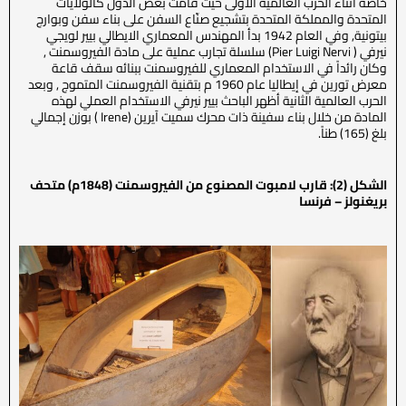
خاصة أثناء الحرب العالمية الأولى حيث قامت بعض الدول كالولايات
المتحدة والمملكة المتحدة بتشجيع صنّاع السفن على بناء سفن وبوارج
بيتونية, وفي العام 1942 بدأ المهندس المعماري الايطالي بيير لويجي
نيرفي ( Pier Luigi Nervi) سلسلة تجارب عملية على مادة الفيروسمنت ,
وكان رائداً في الاستخدام المعماري للفيروسمنت ببنائه سقف قاعة
معرض تورين في إيطاليا عام 1960 م بتقنية الفيروسمنت المتموج , وبعد
الحرب العالمية الثانية أظهر الباحث بيير نيرفي الاستخدام العملي لهذه
المادة من خلال بناء سفينة ذات محرك سميت آيرين (Irene ) بوزن إجمالي
بلغ (165) طناً.
الشكل (2): قارب لامبوت المصنوع من الفيروسمنت (1848م) متحف
بريغنولز – فرنسا