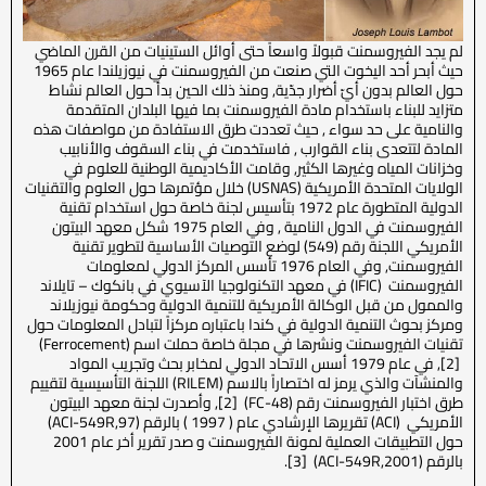
لم يجد الفيروسمنت قبولاً واسعاً حتى أوائل الستينيات من القرن الماضي
حيث أبحر أحد اليخوت التي صنعت من الفيروسمنت في نيوزيلندا عام 1965
حول العالم بدون أيّ أضرار جدّية, ومنذ ذلك الحين بدأ حول العالم نشاط
متزايد للبناء باستخدام مادة الفيروسمنت بما فيها البلدان المتقدمة
والنامية على حد سواء , حيث تعددت طرق الاستفادة من مواصفات هذه
المادة لتتعدى بناء القوارب , فاستخدمت في بناء السقوف والأنابيب
وخزانات المياه وغيرها الكثير, وقامت الأكاديمية الوطنية للعلوم في
الولايات المتحدة الأمريكية (USNAS) خلال مؤتمرها حول العلوم والتقنيات
الدولية المتطورة عام 1972 بتأسيس لجنة خاصة حول استخدام تقنية
الفيروسمنت في الدول النامية , وفي العام 1975 شكل معهد البيتون
الأمريكي اللجنة رقم (549) لوضع التوصيات الأساسية لتطوير تقنية
الفيروسمنت, وفي العام 1976 تأسس المركز الدولي لمعلومات
الفيروسمنت (IFIC) في معهد التكنولوجيا الآسيوي في بانكوك – تايلاند
والممول من قبل الوكالة الأمريكية للتنمية الدولية وحكومة نيوزيلاند
ومركز بحوث التنمية الدولية في كندا باعتباره مركزاً لتبادل المعلومات حول
تقنيات الفيروسمنت ونشرها في مجلة خاصة حملت اسم (Ferrocement)
[2], في عام 1979 أسس الاتحاد الدولي لمخابر بحث وتجريب المواد
والمنشآت والذي يرمز له اختصاراً بالاسم (RILEM) اللجنة التأسيسية لتقييم
طرق اختبار الفيروسمنت رقم (48-FC) [2], وأصدرت لجنة معهد البيتون
الأمريكي (ACI) تقريرها الإرشادي عام ( 1997 ) بالرقم (ACI-549R,97)
حول التطبيقات العملية لمونة الفيروسمنت و صدر تقرير أخر عام 2001
بالرقم (ACI-549R,2001) [3].