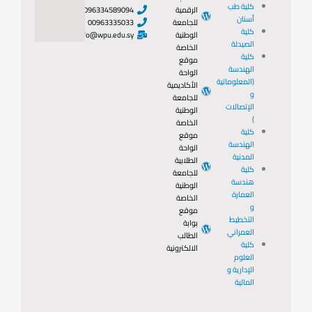
كلية طب
الرقمية
0096334589094
أسنان
للجامعة
00963335033
كلية
الوطنية
info@wpu.edu.sy
الصيدلة
الخاصة
كلية
موقع
الهندسة
الواحة
(المعلوماتية
الأكاديمية
و
للجامعة
الإتصالات
الوطنية
)
الخاصة
كلية
موقع
الهندسة
الواحة
المدنية
الطلابية
كلية
للجامعة
هندسة
الوطنية
العمارة
الخاصة
و
موقع
التخطيط
بوابة
العمراني
الطالب
كلية
الالكترونية
العلوم
الإدارية و
المالية