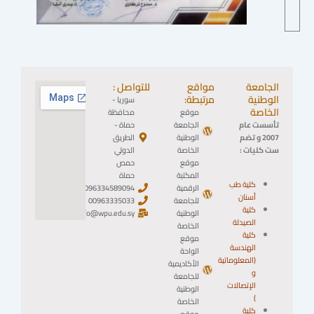
الجامعة
مواقع
للتواصل :
الوطنية
مرتبطة:
سوريا -
الخاصة
موقع
محافظة
تأسست عام
الجامعة
حماة -
2007 و تضم
الوطنية
الطريق
ست كليات :
الخاصة
الدولي
موقع
حمص
المكتبة
حماة
كلية طب
الرقمية
0096334589094
أسنان
للجامعة
00963335033
كلية
الوطنية
info@wpu.edu.sy
الصيدلة
الخاصة
كلية
موقع
الهندسة
الواحة
(المعلوماتية
الأكاديمية
و
للجامعة
الإتصالات
الوطنية
)
الخاصة
كلية
موقع