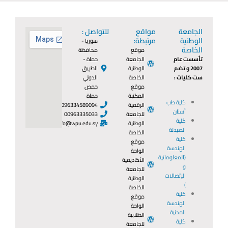
الجامعة
مواقع
للتواصل :
الوطنية
مرتبطة:
سوريا -
الخاصة
موقع
محافظة
تأسست عام
الجامعة
حماة -
2007 و تضم
الوطنية
الطريق
ست كليات :
الخاصة
الدولي
موقع
حمص
المكتبة
حماة
كلية طب
الرقمية
0096334589094
أسنان
للجامعة
00963335033
كلية
الوطنية
info@wpu.edu.sy
الصيدلة
الخاصة
كلية
موقع
الهندسة
الواحة
(المعلوماتية
الأكاديمية
و
للجامعة
الإتصالات
الوطنية
)
الخاصة
كلية
موقع
الهندسة
الواحة
المدنية
الطلابية
كلية
للجامعة