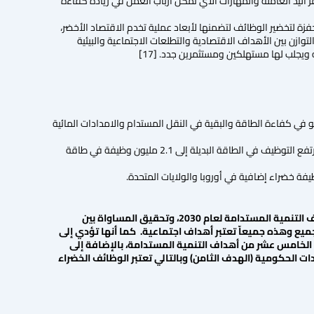
ر اليد العاملة والمهارات الاي تمكّن أرباب العمل في زيادة كفاءة
زة لتخضير الوظائف لتضمنها لأبعاد عملية تخدم الاقتصاد الأخضر،
توازن بين الأهداف الاقتصادية والتطلعات الاجتماعية والبيئية
جلب لها مستهلكين ومستثمرين جدد. [17]
البيئية إلى 2740 بليون دولار عام 2020. نصف هذا السوق هو في كفاءة الطاقة والبقية في النقل المستدام والامدادات المائية
عثر 2.3 مليون شخص في السنوات الأخيرة على فرص عمل جديدة في قطاع الطاقة المتجددة وحده، وقد يرتفع التوظيف في الطاقة البديلة إلى 2.1 مليون وظيفة في طاقة
بالتالي تسهم الوظائف الخضراء في توفير فرص العمل وبالتالي الحد من الفقر وهو الهدف الأول من أهداف التنمية المستدامة لعام 2030، وتحقيق المساواة بين
ميع وهذه جميعاّ تعتبر أهداف اجتماعية. كما أنها تؤدي إلى
ف الخامس عشر من أهداف التنمية المستدامة، بالإضافة إلى
ات الحكومية (الهدف الثامن) وبالتالي تعتبر الوظائف الخضراء