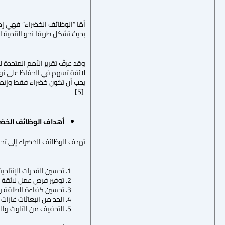
أمّا “الوظائف الخضراء” فهي إح
بحيث تشكل طريقا نحو التنمية الم
وقد عرفّ تقرير الأمم المتحدة 
لائقة تسهم في الحفاظ على نوعية
يجب أن تكون خضراء فقط وإنما ل
[5]
أهداف الوظائف الخضر
تهدف الوظائف الخضراء إلى تحقيق
تحسين القدرات الإنتاجية
توفير فرص عمل لائقة وا
تحسين كفاءة الطاقة وا
الحد من انبعاثات غازات 
التخفيف من التلوث والن