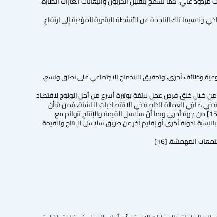
 مردود عالي، كما تسمح بتقليل الكربون وانبعاثات الغازات الضارة،
اخي ولاسيما تلك الناجمة عن الأنشطة البشرية المؤدية إلى ارتفاع
نوعية وظائف أخرى، وتحقيق الاندماج الاجتماعي على نطاق واسع،
ة من خلال خلق فرص عمل لائقة بوتيرة أسرع من أجل الولوج لاقتصاد
ت مكاسب هامة في صافي العمالة الخاصة في الاقتصاديات الناشئة، فمن شأن
الاقتصاد الداعم للبيئة أن يؤدي إلى مكاسب صافية تصل إلى 60 مليون وظيفة مع تحسينات بيئية معتبرة. [15] من جهة أخرى وبما أنّ سلاسل القيمة والإنتاج تتوائم مع
بالنسبة لدولة أخرى أو إقليم آخر عن طريق سلاسل الإنتاج والقيمة
عات المهمشة. [16]