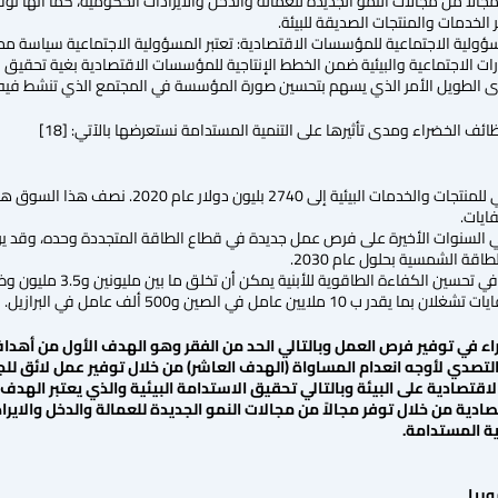
الاً من مجالات النمو الجديدة للعمالة والدخل والايرادات الحكومية، كما أنها توف
الخدمات والمنتجات الصديقة للبيئة.
مسؤولية الاجتماعية للمؤسسات الاقتصادية: تعتبر المسؤولية الاجتماعية سياسة محف
ات الاجتماعية والبيئية ضمن الخطط الإنتاجية للمؤسسات الاقتصادية بغية تحقيق ال
ى الطويل الأمر الذي يسهم بتحسين صورة المؤسسة في المجتمع الذي تنشط فيه وي
ف الخضراء ومدى تأثيرها على التنمية المستدامة نستعرضها بالآتي: [18]
تضاعف السوق العالمي للمنتجات والخدمات 
ايات.
ة الطاقوية للأبنية يمكن أن تخلق ما بين مليونين و3.5 مليون وظيفة خضراء إضافية في أوروبا والولايات المتحدة.
10 ملايين عامل في الصين و500 ألف عامل في البرازيل.
تصدي لأوجه انعدام المساواة (الهدف العاشر) من خلال توفير عمل لائق للج
اقتصادية على البيئة وبالتالي تحقيق الاستدامة البيئية والذي يعتبر الهد
دية من خلال توفر مجالاً من مجالات النمو الجديدة للعمالة والدخل والايراد
ة المستدامة.
وريا