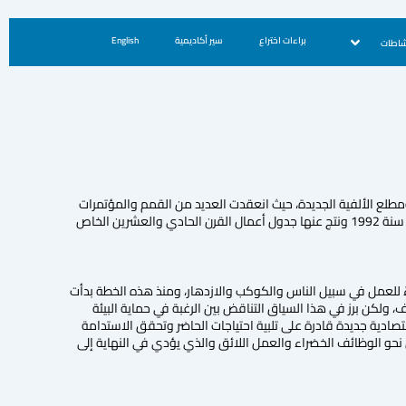
براءات اختراع
سير أكاديمية
English
شاطات
ومطلع الألفية الجديدة، حيث انعقدت العديد من القمم والمؤتمرات
التي عالجت قضايا البيئة والتنمية الاقتصادية والاجتماعية، حيث كانت البداية من قمة الأرض التي عُقت في البرازيل سنة 1992 ونتج عنها جدول أعمال القرن الحادي والعشرين الخاص
تدامة لعام 2030 التي اعتمدتها الأسرة الدولية في أيلول 2015 والتي تضم 17 هدفاً نداءً للعمل في سبيل الناس والكوكب والازدهار، ومنذ هذه الخطة بدأت
ولكن برز في هذا السياق التناقض بين الرغبة في حماية البيئة
صادية جديدة قادرة على تلبية احتياجات الحاضر وتحقق الاستدامة
ILO على الترويج لتخضير المؤسسات والتحول نحو الوظائف الخضراء والعمل اللائق والذي يؤدي في النهاية إلى