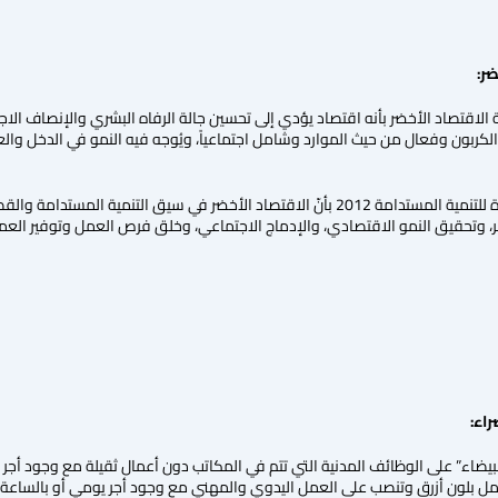
ر:
يئة الاقتصاد الأخضر بأنه اقتصاد يؤدي إلى تحسين جالة الرفاه البشري والإنصاف ا
الكربون وفعال من حيث الموارد وشامل اجتماعياً، ويُوجه فيه النمو في الدخل والع
وترى وثيقة نتائج مؤتمر المتحدة للتنمية المستدامة 2012 بأنّ الاقتصاد الأخضر في
 وتحقيق النمو الاقتصادي، والإدماج الاجتماعي، وخلق فرص العمل وتوفير العمل ال
اء:
ضاء” على الوظائف المدنية التي تتم في المكاتب دون أعمال ثقيلة مع وجود أجر 
ل بلون أزرق وتنصب على العمل اليدوي والمهني مع وجود أجر يومي أو بالساعة، بي