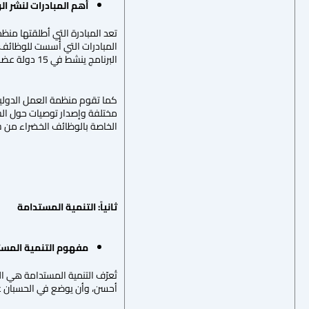
أهم المبادرات لنشر ال
المبادرات التي أُسست للوظائف ا
البرنامج ينشط في 15 دولة عضو. [8]
كما تقوم منظمة العمل الدولية
مختلفة وإصدار توصيات حول السيا
الخاصة بالوظائف الخضراء من ش
ثانياً: التنمية المستدامة
مفهوم التنمية المست
تُعرّف التنمية المستدامة هي ال
أحسن، وأن يوضع في الحسبان عند ات