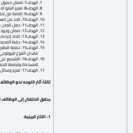
الهدف7: ضمان حصول الجميع بتكلفة ميسورة على خدمات الطاقة الحديثة الموثوقة والمستدامة.
الهدف8: تعزيز النمو الاقتصادي المطرد والشامل للجميع والمستدام، والعمالة الكاملة والمنتجة، وتوفير العمل اللائق للجميع.
الهدف9: إقامة بنى تحتية قادرة على الصمود، وتحفيز التصنيع الشامل للجميع، وتشجيع الابتكار.
الهدف10: الحد من انعدام المساواة داخل البلدان وفيما بينها.
الهدف11: جعل المدن والمستوطنات البشرية شاملة للجميع وآمنة وقادرة على الصمود ومستدامة.
الهدف12: ضمان وجود أنماط استهلاك وإنتاج مستدام.
الهدف13: اتخاذ إجراءات عاجلة للتصدي لتغير المناخ آثاره.
الهدف14: حفظ المحيطات والبحار والموارد البحرية واستخدامها على نحو مستدام.
الهدف15: حماي
فقدان التنوع البيولوجي
الهدف16: التش
للمساءلة وشاملة للجمي
الهدف17: تعزيز وسائل التنفيذ وتنشيط الشراكة العالمية من أجل تحقيق التنمية المستدامة.
ثالثاً: آثار التوجه نحو الوظا
يحقق الانتقال إلى الوظائف ال
1- الآثار البيئية: