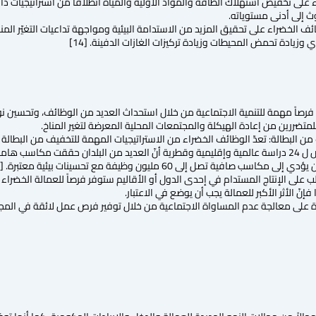
على تخفيض استهلاك الطاقة والمواد الأولية والمياه انطلاقاً من استراتيجيات ذات
وث إلى أدنى مستوياته.
ئف الخضراء على تحقيق المزيد من الاستدامة البيئية ومواجهة تداعيات التغيّر المن
 وزيادة تحمض المحيطات وزيادة تركيزات الغازات الدفينة. [14]
فرصاً مهمة للتنمية الاجتماعية من خلال استحداث العديد من الوظائف، وتحسين 
ً للمتضررين من إعادة الهيكلة والمجتمعات المحلية المعرضة لتغير المناخ.
من البطالة: تعدّ الوظائف الخضراء من الاستراتيجيات المهمة للتخفيف من البطال
مستدام، حيث أظهر عرض ل 24 دراسة عالمية وإقليمية وقطرية أنّ العديد من البلدان حقق
ب على الإنتاج المستدام في إحدى الدول أو الأقاليم ستوفر فرصاً للعمالة الخضراء 
 الأثر الأكبر للعمالة يجب أن يوضع في الاعتبار.
ة على معالجة عدم المساواة الاجتماعية من خلال توفير فرص عمل لائقة في المجتم