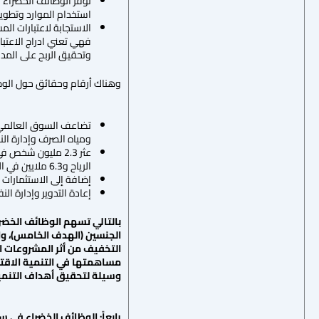
توفر الوظائف الخضراء مج
استخدام الموارد وتطوير 
الاستجابة لاعتبارات ال
فهي تعني ادراج الاعتبار
وتحقيق الربح على المد
وهناك أرقام وحقائق حول الوظائ
ومياه الصرف وإدارة النف
الرياح و6.3 ملايين في الطاقة الشمسية بحلول عام 2030.
إضافة إلى الاستثمارات في تحسين الكفاء
إعادة التدوير وإدارة النفايات تشغلان بما يقدر ب 
الجنسين (الهدف الخامس)، وال
التخفيف من أثر المشروعات ال
مساهمتها في التنمية الاقتصا
وسيلة لتحقيق أهداف التنمي
رابعاً: الوظائف الخضراء في س