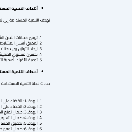
أهداف التنمية المست
تهدف التنمية المستدامة إلى تحقيق
توفير ضمانات الأمن ال
تعميق أسس المشاركة ال
ايجاد التوازن بين مختلف
تحسين مستوى المعيشة 
توعية الأفراد بأهمية ال
أهداف التنمية المست
حددت خطة التنمية المستدامة لعام 2030 أهداف التنمية المستدامة ب سبعة عشرة هدفاً تتمثل 
الهدف1: القضاء على الفقر بجميع أشكاله في كل مكان.
الهدف2: القضاء على الجوع وتوفير الأمن الغذائي والتغذية المحسنة وتعزيز الزراعة المستدامة.
الهدف3: ضمان تمتع الجميع بأنماط عيش صحية وبالرفاهية في جميع الأعمال.
الهدف4: ضمان التعليم الجيد المنصف والشامل للجميع وتعزيز فرص التعليم مدى الحياة للجميع.
الهدف5: تحقيق المساواة بين الجنسين وتمكين كل النساء والفتيات.
الهدف6: ضمان توفير خدمات الصرف الصحي للجميع وإدارتها إدارة مستدامة.