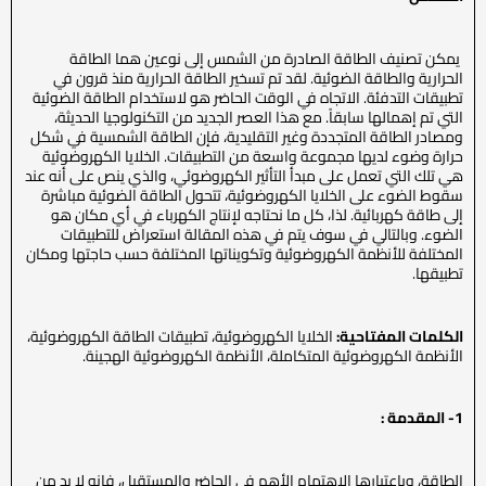
يمكن تصنيف الطاقة الصادرة من الشمس إلى نوعين هما الطاقة
الحرارية والطاقة الضوئية. لقد تم تسخير الطاقة الحرارية منذ قرون في
تطبيقات التدفئة. الاتجاه في الوقت الحاضر هو لاستخدام الطاقة الضوئية
التي تم إهمالها سابقاً. مع هذا العصر الجديد من التكنولوجيا الحديثة،
ومصادر الطاقة المتجددة وغير التقليدية، فإن الطاقة الشمسية في شكل
حرارة وضوء لديها مجموعة واسعة من التطبيقات. الخلايا الكهروضوئية
هي تلك التي تعمل على مبدأ التأثير الكهروضوئي، والذي ينص على أنه عند
سقوط الضوء على الخلايا الكهروضوئية، تتحول الطاقة الضوئية مباشرة
إلى طاقة كهربائية. لذا، كل ما نحتاجه لإنتاج الكهرباء في أي مكان هو
الضوء. وبالتالي في سوف يتم في هذه المقالة استعراض للتطبيقات
المختلفة للأنظمة الكهروضوئية وتكويناتها المختلفة حسب حاجتها ومكان
تطبيقها.
الكلمات المفتاحية:
الخلايا الكهروضوئية، تطبيقات الطاقة الكهروضوئية،
الأنظمة الكهروضوئية المتكاملة، الأنظمة الكهروضوئية الهجينة.
1- المقدمة :
الطاقة، وباعتبارها الاهتمام الأهم في الحاضر والمستقبل، فإنه لا بد من