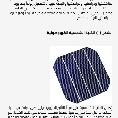
مناقشتها ودراستها ومراجعتها والبحث فيها بالتفصيل. يوماً بعد يوم
يحدث استنزاف لموارد الطاقة غير المتجددة مما يسبب خللاً في الطبيعة.
وهذا يستدعي الحاجة إلى مصادر طاقة متجددة ونظيفة أيضاً وغير ضارة
بالبيئة. في الوقت الحاضر.
الشكل (1): الخلية الشمسية الكهروضوئية
تعمل الخلايا الشمسية على مبدأ التأثير الكهروضوئي. هي عبارة عن خلايا
أنصاف نواقل حيث يتم إشابتها. عندما يسقط الضوء على هذه الخلايا، يتم
توليد مجموعات من أزواج ثقوب-الكترونات. تكون الثقوب موجبة وتتجمع