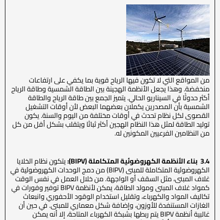
من المواقع التي لا تكون فيها الرياح قوية بما يكفي على ارتفاعات
منخفضة. وهذا يجعل الأنظمة الهجينة بين الطاقة الشمسية وطاقة الرياح
أكثر حدوثًا في السيناريو الحالي. يتميز الجمع بين طاقة الرياح والطاقة
الشمسية بأن المصدرين يكملان بعضهما البعض لأن أوقات التشغيل
القصوى لكل نظام تحدث في أوقات مختلفة من اليوم والسنة. يكون
توليد الطاقة لمثل هذا النظام الهجين أكثر ثباتًا ويتقلب بشكل أقل من كل
من النظامين الفرعيين المكونين له.
3.4 بناء الأنظمة الكهروضوئية المتكاملة (BIPV):
يتكون نظام الخلايا
الكهروضوئية المتكاملة للمبنى (BIPV) من دمج الوحدات الكهروضوئية في
غلاف المبنى، مثل السقف أو الواجهة. من خلال العمل في نفس الوقت
كمواد غلاف المبنى ومولد الطاقة، يمكن لأنظمة BIPV توفير وفورات في
تكاليف المواد والكهرباء، وتقليل استخدام الوقود الأحفوري وانبعاث
الغازات المستنفدة للأوزون، وإضافة شكل معماري للمبنى. في حين أن
غالبية أنظمة BIPV يتم ربطها بشبكة الكهرباء المتاحة، إلا أنه يمكن