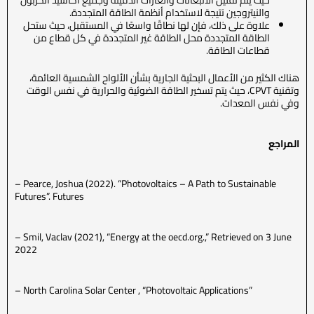
حيث يتم تقليل الانبعاثات والغازات الدفيئة وجميع أكاسيد الكربون
والنيتروجين نتيجة لاستخدام أنظمة الطاقة المتجددة.
علاوة على ذلك، فإن لها نطاقًا واسعًا في المستقبل، حيث ستحل
الطاقة المتجددة محل الطاقة غير المتجددة في كل قطاع من
قطاعات الطاقة.
هناك الكثير من الأعمال البحثية الجارية بشأن الألواح الشمسية العائمة،
وتقنية CPVT، حيث يتم تسخير الطاقة الضوئية والحرارية في نفس الوقت
وفي نفس المعدات.
المراجع
– Pearce, Joshua (2022). “Photovoltaics – A Path to Sustainable
Futures”. Futures
– Smil, Vaclav (2021), “Energy at the oecd.org.,” Retrieved on 3 June
2022
– North Carolina Solar Center , “Photovoltaic Applications”