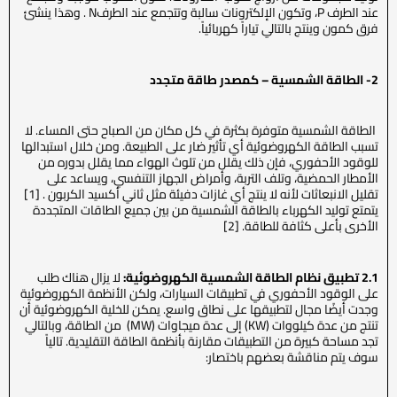
عند الطرف P، وتكون الإلكترونات سالبة وتتجمع عند الطرفN . وهذا ينشئ
فرق كمون وينتج بالتالي تياراً كهربائياً.
2-
الطاقة الشمسية – كمصدر طاقة متجدد
الطاقة الشمسية متوفرة بكثرة في كل مكان من الصباح حتى المساء. لا
تسبب الطاقة الكهروضوئية أي تأثير ضار على الطبيعة. ومن خلال استبدالها
للوقود الأحفوري، فإن ذلك يقلل من تلوث الهواء مما يقلل بدوره من
الأمطار الحمضية، وتلف التربة، وأمراض الجهاز التنفسي، ويساعد على
تقليل الانبعاثات لأنه لا ينتج أي غازات دفيئة مثل ثاني أكسيد الكربون . [1]
يتمتع توليد الكهرباء بالطاقة الشمسية من بين جميع الطاقات المتجددة
الأخرى بأعلى كثافة للطاقة. [2]
2.1
تطبيق نظام الطاقة الشمسية الكهروضوئية:
لا يزال هناك طلب
على الوقود الأحفوري في تطبيقات السيارات، ولكن الأنظمة الكهروضوئية
وجدت أيضًا مجال لتطبيقها على نطاق واسع. يمكن للخلية الكهروضوئية أن
تنتج من عدة كيلووات (KW) إلى عدة ميجاوات (MW) من الطاقة، وبالتالي
تجد مساحة كبيرة من التطبيقات مقارنة بأنظمة الطاقة التقليدية. تالياً
سوف يتم مناقشة بعضهم باختصار: