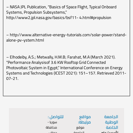
– NASA JPL Publication, “Basics of Space Flight, Typical Onboard
Systems, Propulsion Subsystems,”
http://www2.jpl.nasa.gov/basics/bsf11- 4.html#propulsion
– http://www.alternative-energy-tutorials.com/solar-power/stand-
alone-pv-ystem.html
– Elhodeiby, A.S.; Metwally, H.M.B; Farahat, M.A (March 2021).
“Performance Analysisof 3.6 KW Rooftop Grid Connected
Photovoltaic System in Egypt,” International Conference on Energy
Systems and Technologies (ICEST 2021): 151–157. Retrieved 2011-
07-21.
الجامعة
مواقع
للتواصل :
الوطنية
مرتبطة:
سوريا -
الخاصة
موقع
محافظة
تأسست عام
الجامعة
حماة -