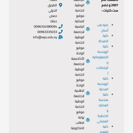
2007 و تضم
الوطنية
الطريق
ست كليات :
الخاصة
الدولي
موقع
حمص
المكتبة
حماة
كلية طب
الرقمية
0096334589094
أسنان
للجامعة
00963335033
كلية
الوطنية
info@wpu.edu.sy
الصيدلة
الخاصة
كلية
موقع
الهندسة
الواحة
(المعلوماتية
الأكاديمية
و
للجامعة
الإتصالات
الوطنية
)
الخاصة
كلية
موقع
الهندسة
الواحة
المدنية
الطلابية
كلية
للجامعة
هندسة
الوطنية
العمارة
الخاصة
و
موقع
التخطيط
بوابة
العمراني
الطالب
كلية
الالكترونية
العلوم