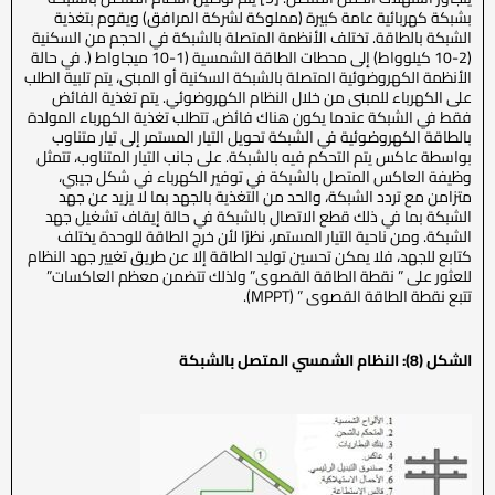
بشبكة كهربائية عامة كبيرة (مملوكة لشركة المرافق) ويقوم بتغذية
الشبكة بالطاقة. تختلف الأنظمة المتصلة بالشبكة في الحجم من السكنية
(2-10 كيلوواط) إلى محطات الطاقة الشمسية (1-10 ميجاواط (. في حالة
الأنظمة الكهروضوئية المتصلة بالشبكة السكنية أو المبنى، يتم تلبية الطلب
على الكهرباء للمبنى من خلال النظام الكهروضوئي. يتم تغذية الفائض
فقط في الشبكة عندما يكون هناك فائض. تتطلب تغذية الكهرباء المولدة
بالطاقة الكهروضوئية في الشبكة تحويل التيار المستمر إلى تيار متناوب
بواسطة عاكس يتم التحكم فيه بالشبكة. على جانب التيار المتناوب، تتمثل
وظيفة العاكس المتصل بالشبكة في توفير الكهرباء في شكل جيبي،
متزامن مع تردد الشبكة، والحد من التغذية بالجهد بما لا يزيد عن جهد
الشبكة بما في ذلك قطع الاتصال بالشبكة في حالة إيقاف تشغيل جهد
الشبكة. ومن ناحية التيار المستمر، نظرًا لأن خرج الطاقة للوحدة يختلف
كتابع للجهد، فلا يمكن تحسين توليد الطاقة إلا عن طريق تغيير جهد النظام
للعثور على ” نقطة الطاقة القصوى” ولذلك تتضمن معظم العاكسات”
تتبع نقطة الطاقة القصوى ” (MPPT).
الشكل (8): النظام الشمسي المتصل بالشبكة