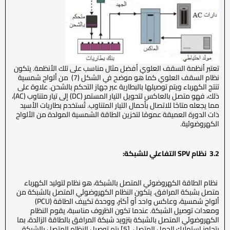
تعتبر أنظمة السقف العلوي أفضل مثال مناسب على تلك الأنظمة. يتكون
نظام السقف العلوي كما هو موضح في الشكل (7) من ألواح شمسية
تنتج الكهرباء ويتم توصيلها بالبطارية عبر جهاز التحكم بالشحن. علاوة على
ذلك، فهو متصل بالعاكس لتحويل التيار المستمر (DC) إلى تيار متناوب (AC)،
مما يجعله متاحًا للاتصال بأحمال التيار المتناوب. تُستخدم بطاريات الأسيد
ذات الدورة العميقة عمومًا لتخزين الطاقة الشمسية المولدة من الألواح
الكهروضوئية.
3.2
نظام
SPV
التفاعلي للشبكة
:
نظام الطاقة الكهروضوئي المتصل بالشبكة، هو نظام لتوليد الكهرباء
متصل بشبكة المرافق. يتكون النظام الكهروضوئي المتصل بالشبكة من
ألواح شمسية، وعاكس واحد أو أكثر، ووحدة تكييف الطاقة (PCU)
ومعدات توصيل الشبكة. عندما تكون الظروف مناسبة، يقوم النظام
الكهروضوئي المتصل بالشبكة بتزويد شبكة المرافق بالطاقة الزائدة، بما
يتجاوز استهلاك الحمل المتصل. [5] يتم توصيل النظام المتصل بالشبكة