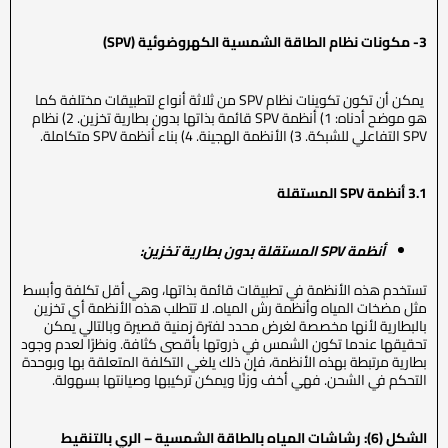
3-
مكونات
نظام الطاقة الشمسية الكهروضوئية (
SPV
)
يمكن أن تكون تكوينات نظام SPV من ثلاثة أنواع لتطبيقات مختلفة كما
هو موضح أدناه: 1) أنظمة SPV قائمة بذاتها بدون بطارية تخزين. 2) نظام
SPV التفاعلي للشبكة. 3) الأنظمة الهجينة. 4) بناء أنظمة SPV متكاملة.
3.1
أنظمة
SPV
المستقلة
أنظمة
SPV
المستقلة بدون بطارية تخزين
:
تستخدم هذه الأنظمة في تطبيقات قائمة بذاتها، وهي أقل تكلفة وأبسط
مثل مضخات المياه وأنظمة رش المياه. لا تتطلب هذه الأنظمة أي تخزين
بالبطارية لأنها مخصصة لغرض محدد لفترة زمنية قصيرة وبالتالي يمكن
تحقيقها عندما تكون الشمس في ذروتها بأقصى كثافة. ونظرًا لعدم وجود
بطارية مرتبطة بهذه الأنظمة، فإن ذلك يلغي التكلفة المتعلقة بها وبوحدة
التحكم في الشحن. فهي أخف وزنًا ويمكن تركيبها وصيانتها بسهولة.
الشكل (6): رشاشات المياه بالطاقة الشمسية – الري بالتنقيط