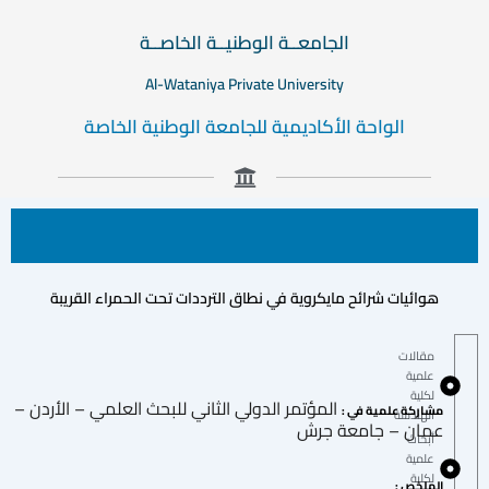
الجامعــة الوطنيــة الخاصــة
Al-Wataniya Private University
الواحة الأكاديمية للجامعة الوطنية الخاصة
هوائيات شرائح مايكروية في نطاق الترددات تحت الحمراء القريبة
مقالات
علمية
لكلية
المؤتمر الدولي الثاني للبحث العلمي – الأردن –
مشاركة علمية في :
الهندسة
عمان – جامعة جرش
أبحاث
علمية
لكلية
الملخص :