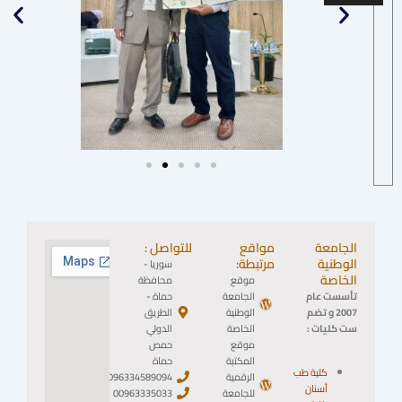
الجامعة
مواقع
للتواصل :
الوطنية
مرتبطة:
سوريا -
الخاصة
موقع
محافظة
تأسست عام
الجامعة
حماة -
2007 و تضم
الوطنية
الطريق
ست كليات :
الخاصة
الدولي
موقع
حمص
المكتبة
حماة
كلية طب
الرقمية
0096334589094
أسنان
للجامعة
00963335033