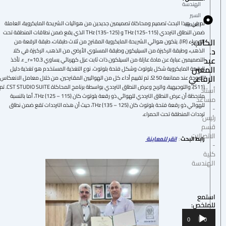
الهندسة
السير
تم في هذا البحث تصميم ومحاكاة تصميمين جديدين من هوائيات الشريحة المايكروية، العاملة
العلمية
ضمن النطاق الترددي (115-125) THz و (125-135) THz الذي يقع ضمن نطاقات المنطقة تحت
الكاتب:
الحمراء (IR). يتكون هوائي الشريحة المايكروية المقترح من ثلاث طبقات، طبقة الرقعة من
د.
الذهب، وطبقة الركيزة من السيليكون وطبقة المستوي الأرضي من الذهب. الركيزة في كلا
عبد
التصميمين عبارة عن مادة عازلة من السيلكون ذات ثابت عزل كهربائي يساوي ε_r=10.3. تأخذ
المعين
الرقعة المايكروية شكل بلوتوث وشكل فتحة بلوتوث. نوع التغذية المستخدم هو تغذية دليل
الرفاعي
الموجة عند ممانعة 50 Ω. تم تقييم أداء كل من الهوائيين المقترحين، من خلال معامل الانعكاس
(S11)، والتوجيهية، والربح وعرض النطاق الترددي بواسطة برنامج المحاكاة CST STUDIO SUITE. تم
أستاذ
ملاحظة أن عرض النطاق الترددي للهوائي ذو رقعة بلوتوث كان (115 – 125) THz، أما بالنسبة
مساعد
للهوائي ذو رقعة فتحة بلوتوث كان (125 – 135) THz، حيث أن هذه الترددات تقع ضمن نطاق
-
ترددات المنطقة تحت الحمراء.
رئيس
قسم
الاتصالات
رابط البحث
:
انقر للمعاينة
-
كلية
الهندسة
استمع
للملخص:
مشغل
00:00
00:00
الصوت