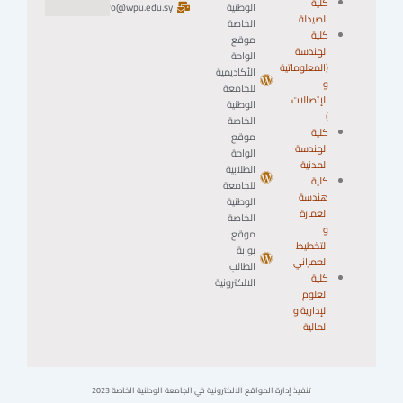
كلية
الوطنية
info@wpu.edu.sy
الصيدلة
الخاصة
كلية
موقع
الهندسة
الواحة
(المعلوماتية
الأكاديمية
و
للجامعة
الإتصالات
الوطنية
)
الخاصة
كلية
موقع
الهندسة
الواحة
المدنية
الطلابية
كلية
للجامعة
هندسة
الوطنية
العمارة
الخاصة
و
موقع
التخطيط
بوابة
العمراني
الطالب
كلية
الالكترونية
العلوم
الإدارية و
المالية
تنفيذ إدارة المواقع الالكترونية في الجامعة الوطنية الخاصة 2023