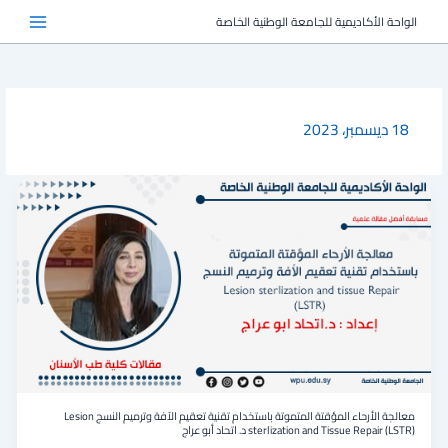
خطي
الواحة الأكاديمية للجامعة الوطنية الخاصة
لى
لمحتوى
18 ديسمبر، 2023
معالجة
الأرحاء
المؤقتة
المتموتة
باستخدام
تقنية
تعقيم
الآفة
وترميم
النسج
Lesion
sterlization
and
معالجة الأرحاء المؤقتة المتموتة باستخدام تقنية تعقيم الآفة وترميم النسج Lesion
Tissue
sterlization and Tissue Repair (LSTR) د. اتحاد أبو عراج
Repair