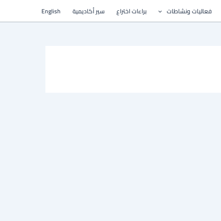
فعاليات ونشاطات
براءات اختراع
سير أكاديمية
English