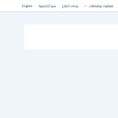
فعاليات ونشاطات
براءات اختراع
سير أكاديمية
English