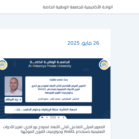
خطي
الواحة الأكاديمية للجامعة الوطنية الخاصة
لى
لمحتوى
26 مايو، 2025
التصوير
المرئي
التفاعلي
ثلاثي
الأبعاد
لنموذج
بور
الذري:
تعزيز
الأدوات
التعليمية
باستخدام
التصوير المرئي التفاعلي ثلاثي الأبعاد لنموذج بور الذري: تعزيز الأدوات
التعليمية باستخدام WebGL وخوارزميات القوى الموجّهة
WebGL
وخوارزميات