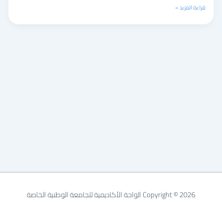
المواقع
قراءة المزيد »
المثلى
للسدود
الاعتراضية:
حوض
الكبير
الشمالي،
سوريا
Copyright © 2026 الواحة الأكاديمية للجامعة الوطنية الخاصة