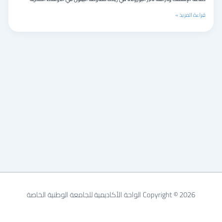
ودراسة
تأثير
قراءة المزيد »
البوزولانا
في
زيادة
مقاومة
البيتون
في
الأوساط
المخربة
Copyright © 2026 الواحة الأكاديمية للجامعة الوطنية الخاصة