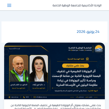
خطي
الواحة الأكاديمية للجامعة الوطنية الخاصة
لى
لمحتوى
24 يونيو، 2026
بحث
علمي
مشترك
بعنوان
:أثر
البوزولانا
الطبيعية
في
تخفيف
البصمة
الكربونية
الناتجة
عن
صناعة
بحث علمي مشترك بعنوان :أثر البوزولانا الطبيعية في تخفيف البصمة الكربونية الناتجة عن
الإسمنت
صناعة الإسمنت ودراسة تأثير البوزولانا في زيادة مقاومة البيتون في الأوساط المخربة