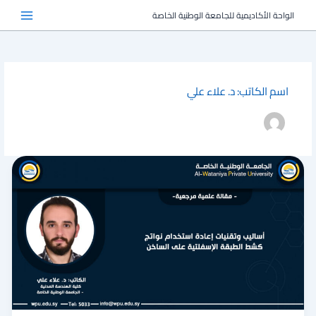
خطي
الواحة الأكاديمية للجامعة الوطنية الخاصة
لى
لمحتوى
اسم الكاتب: د. علاء علي
أساليب
وتقنيات
إعادة
استخدام
نواتج
كشط
الطبقة
الإسفلتية
على
الساخن