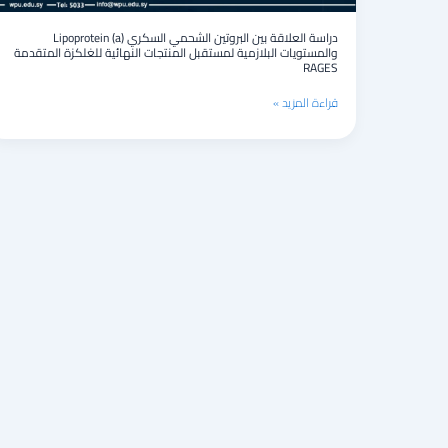
لمستقبل
المنتجات
دراسة العلاقة بين البروتين الشحمي السكري Lipoprotein (a)
والمستويات البلازمية لمستقبل المنتجات النهائية للغلكزة المتقدمة
النهائية
RAGES
للغلكزة
المتقدمة
قراءة المزيد »
RAGES