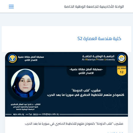
خطي
الواحة الأكاديمية للجامعة الوطنية الخاصة
لى
لمحتوى
كلية هندسة العمارة S2
مشيرب
“قلب
الدوحة”
كنموذج
ملهم
للتخطيط
الحضري
في
سوريا
ما
بعد
الحرب
مشيرب “قلب الدوحة” كنموذج ملهم للتخطيط الحضري في سوريا ما بعد الحرب