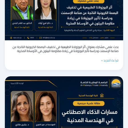
البوزولانا
الطبيعية
في
تخفيف
البصمة
الكربونية
الناتجة
عن
صناعة
بحث علمي مشترك بعنوان :أثر البوزولانا الطبيعية في تخفيف البصمة الكربونية الناتجة عن
الإسمنت
صناعة الإسمنت ودراسة تأثير البوزولانا في زيادة مقاومة البيتون في الأوساط المخربة
ودراسة
تأثير
قراءة المزيد »
البوزولانا
في
زيادة
مقالة
مقاومة
علمية
البيتون
مرجعية
في
بعنوان
الأوساط
:
المخربة
مسارات
الذكاء
الاصطناعي
في
الهندسة