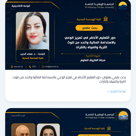
بحث
في
علمي
الوطن
بعنوان
العربي
:
دور
التعليم
الأخضر
في
تعزيز
الوعي
بالاستدامة
المائية
والحد
من
بحث علمي بعنوان : دور التعليم الأخضر في تعزيز الوعي بالاستدامة المائية والحد من تلوث
تلوث
التربة والمياه بالنترات
التربة
والمياه
قراءة المزيد »
بالنترات
بحث
علمي
مشترك
بعنوان
:أثر