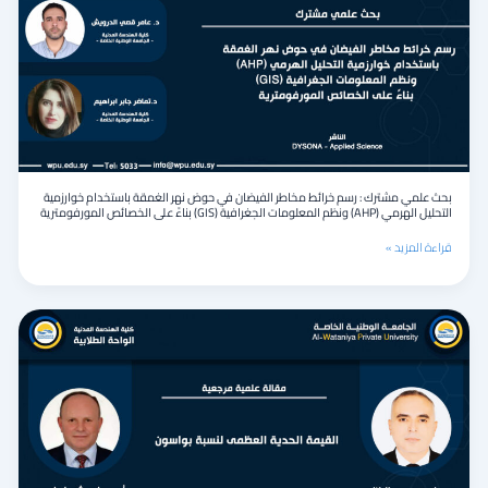
:
رسم
خرائط
مخاطر
الفيضان
في
حوض
نهر
الغمقة
باستخدام
بحث علمي مشترك : رسم خرائط مخاطر الفيضان في حوض نهر الغمقة باستخدام خوارزمية
خوارزمية
التحليل الهرمي (AHP) ونظم المعلومات الجغرافية (GIS) بناءً على الخصائص المورفومترية
التحليل
الهرمي
قراءة المزيد »
(AHP)
ونظم
المعلومات
الجغرافية
مقالة
(GIS)
علمية
بناءً
مرجعية
على
بعنوان
الخصائص
:القيمة
المورفومترية
الحدية
العظمى
لنسبة
بواسون