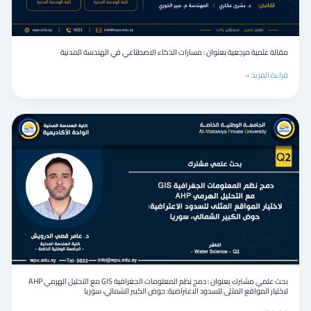
المدنية
مقالة علمية مرجعية بعنوان : مسارات الذكاء الاصطناعي في الهندسة المدنية
قراءة المزيد »
بحث
علمي
مشترك
بعنوان
:
دمج
نظم
المعلومات
الجغرافية
GIS
مع
التحليل
الهرمي
بحث علمي مشترك بعنوان : دمج نظم المعلومات الجغرافية GIS مع التحليل الهرمي AHP
AHP
لاختيار المواقع المثلى للسدود الاعتراضية: حوض الكبير الشمالي، سوريا
لاختيار
المواقع