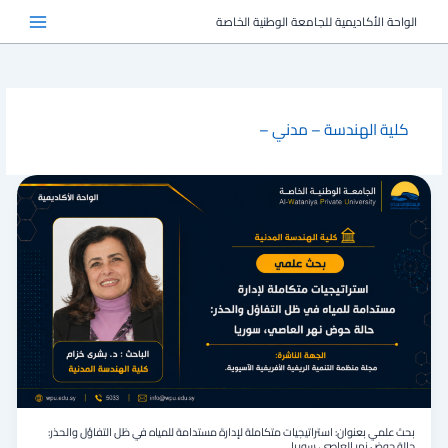
خطي
الواحة الأكاديمية للجامعة الوطنية الخاصة
لى
لمحتوى
كلية الهندسة – مدني –
بحث
علمي
بعنوان:
استراتيجيات
متكاملة
لإدارة
مستدامة
للمياه
في
ظل
التفاؤل
والحذر:
حالة
حوض
بحث علمي بعنوان: استراتيجيات متكاملة لإدارة مستدامة للمياه في ظل التفاؤل والحذر:
نهر
حالة حوض نهر العاصي، سوريا