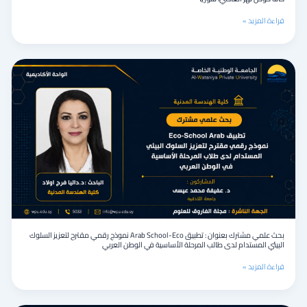
العاصي،
سوريا
قراءة المزيد »
بحث
علمي
مشترك
بعنوان
:
تطبيق
Arab
School-
Eco
نموذج
رقمي
مقترح
لتعزيز
السلوك
بحث علمي مشترك بعنوان : تطبيق Arab School-Eco نموذج رقمي مقترح لتعزيز السلوك
البيئي
البيئي المستدام لدى طالب المرحلة الأساسية في الوطن العربي
المستدام
لدى
قراءة المزيد »
طالب
المرحلة
الأساسية