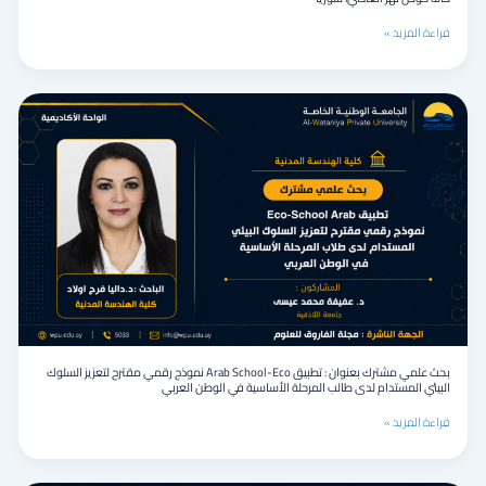
العاصي،
سوريا
قراءة المزيد »
بحث
علمي
مشترك
بعنوان
:
تطبيق
Arab
School-
Eco
نموذج
رقمي
مقترح
لتعزيز
السلوك
بحث علمي مشترك بعنوان : تطبيق Arab School-Eco نموذج رقمي مقترح لتعزيز السلوك
البيئي
البيئي المستدام لدى طالب المرحلة الأساسية في الوطن العربي
المستدام
لدى
قراءة المزيد »
طالب
المرحلة
الأساسية