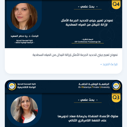
لتحديد
الجرعة
الأمثل
لإزالة
النيكل
من
المياه
السطحية
نموذج تعبير جيني لتحديد الجرعة الأمثل لإزالة النيكل من المياه السطحية
قراءة المزيد »
سلوك
الأعمدة
المنفذة
بخرسانة
معاد
تدويرها
على
الضغط
اللامركزي