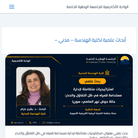
خطي
الواحة الأكاديمية للجامعة الوطنية الخاصة
لى
لمحتوى
أبحاث علمية لكلية الهندسة – مدني –
بحث
علمي
بعنوان:
استراتيجيات
متكاملة
لإدارة
مستدامة
للمياه
في
ظل
التفاؤل
والحذر:
حالة
حوض
بحث علمي بعنوان: استراتيجيات متكاملة لإدارة مستدامة للمياه في ظل التفاؤل والحذر:
نهر
حالة حوض نهر العاصي، سوريا