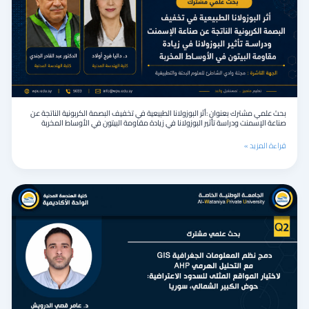
البوزولانا
الطبيعية
في
تخفيف
البصمة
الكربونية
الناتجة
عن
صناعة
بحث علمي مشترك بعنوان :أثر البوزولانا الطبيعية في تخفيف البصمة الكربونية الناتجة عن
الإسمنت
صناعة الإسمنت ودراسة تأثير البوزولانا في زيادة مقاومة البيتون في الأوساط المخربة
ودراسة
تأثير
قراءة المزيد »
البوزولانا
في
زيادة
بحث
مقاومة
علمي
البيتون
مشترك
في
بعنوان
الأوساط
:
المخربة
دمج
نظم
المعلومات
الجغرافية
GIS