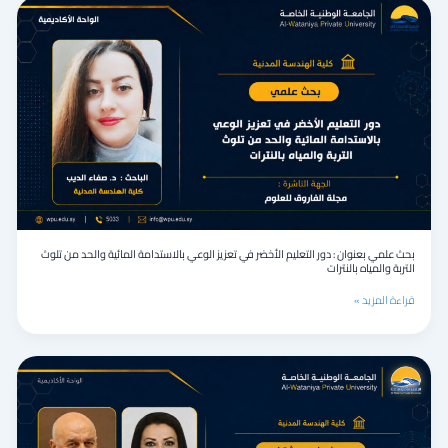
بحث
في
علمي
الوطن
بعنوان
العربي
:
دور
التعليم
الأخضر
في
تعزيز
الوعي
بالاستدامة
المائية
والحد
من
بحث علمي بعنوان : دور التعليم الأخضر في تعزيز الوعي بالاستدامة المائية والحد من تلوث
تلوث
التربة والمياه بالنترات
التربة
والمياه
قراءة المزيد »
بالنترات
بحث
علمي
مشترك
بعنوان
:أثر