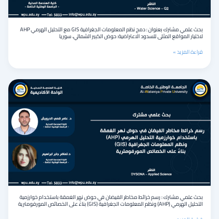
مع
التحليل
الهرمي
بحث علمي مشترك بعنوان : دمج نظم المعلومات الجغرافية GIS مع التحليل الهرمي AHP
AHP
لاختيار المواقع المثلى للسدود الاعتراضية: حوض الكبير الشمالي، سوريا
لاختيار
المواقع
قراءة المزيد »
المثلى
للسدود
الاعتراضية:
حوض
بحث
الكبير
علمي
الشمالي،
مشترك
سوريا
:
رسم
خرائط
مخاطر
الفيضان
في
حوض
نهر
الغمقة
باستخدام
بحث علمي مشترك : رسم خرائط مخاطر الفيضان في حوض نهر الغمقة باستخدام خوارزمية
خوارزمية
التحليل الهرمي (AHP) ونظم المعلومات الجغرافية (GIS) بناءً على الخصائص المورفومترية
التحليل
الهرمي