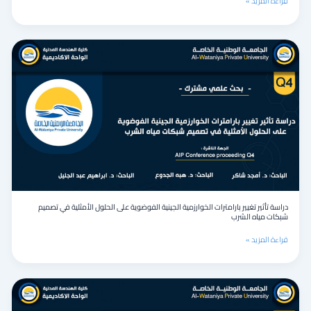
قراءة المزيد »
(AHP)
ونظم
المعلومات
الجغرافية
دراسة
(GIS)
تأثير
بناءً
تغيير
على
بارامترات
الخصائص
الخوارزمية
المورفومترية
الجينية
الفوضوية
على
الحلول
الأمثلية
في
تصميم
شبكات
دراسة تأثير تغيير بارامترات الخوارزمية الجينية الفوضوية على الحلول الأمثلية في تصميم
مياه
شبكات مياه الشرب
الشرب
قراءة المزيد »
نموذج
تعبير
جيني