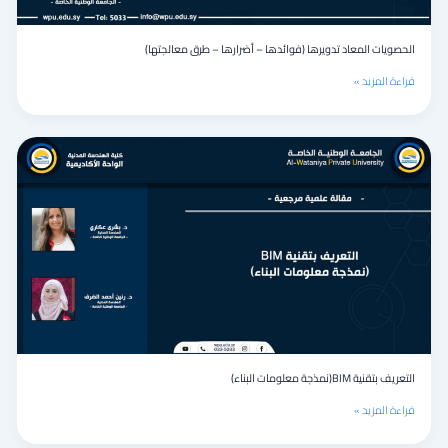
الحصويات المعاد تدويرها (فوائدها – أضرارها – طرق معالجتها)
قراءة المزيد »
التعريف
بتقنية
BIM(نمذجة
معلومات
البناء)
التعريف بتقنية BIM(نمذجة معلومات البناء)
قراءة المزيد »