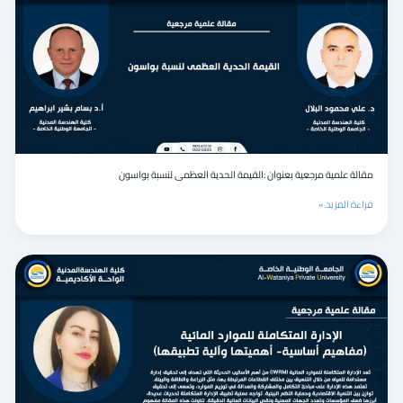
بعنوان
:القيمة
الحدية
العظمى
لنسبة
بواسون
مقالة علمية مرجعية بعنوان :القيمة الحدية العظمى لنسبة بواسون ‏
قراءة المزيد »
الإدارة
المتكاملة
للموارد
المائية
(مفاهيم
أساسية-
أهميتها
وآلية
تطبيقها)