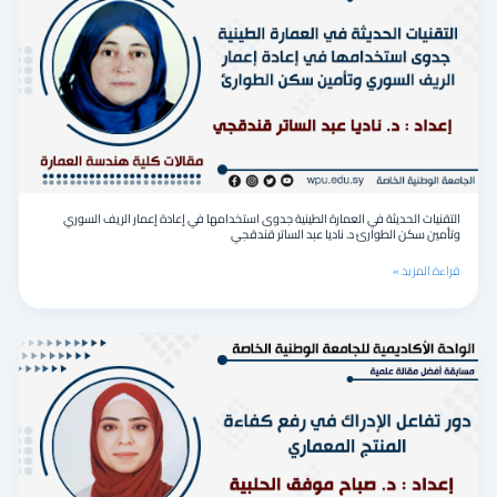
في
العمارة
الطينية
جدوى
استخدامها
في
إعادة
إعمار
الريف
السوري
وتأمين
التقنيات الحديثة في العمارة الطينية جدوى استخدامها في إعادة إعمار الريف السوري
سكن
وتأمين سكن الطوارئ د. ناديا عبد الساتر قندقجي
الطوارئ
د.
قراءة المزيد »
ناديا
عبد
الساتر
قندقجي
دور
تفاعل
الإدراك
في
رفع
كفاءة
المنتج
المعماري