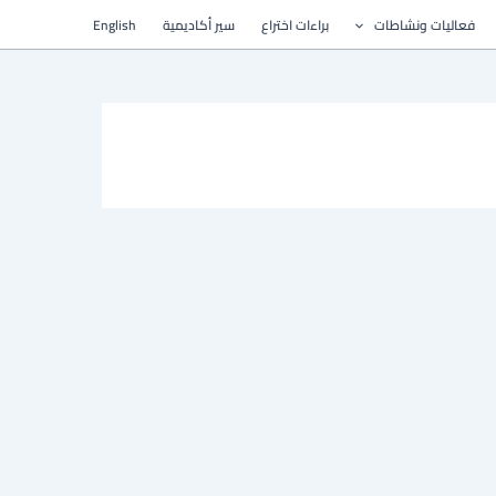
فعاليات ونشاطات
براءات اختراع
سير أكاديمية
English