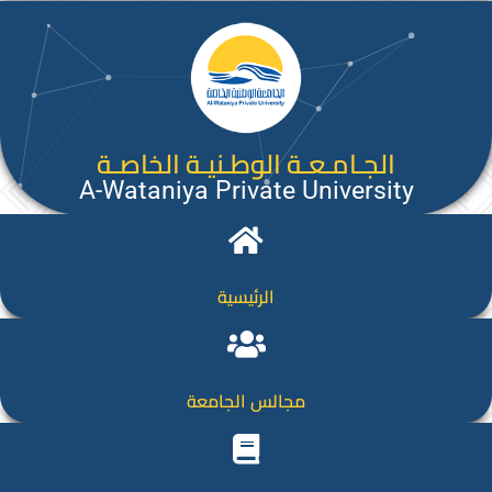
الجـامـعـة الوطـنيـة الخاصـة
A-Wataniya Private University
الرئيسية
مجالس الجامعة