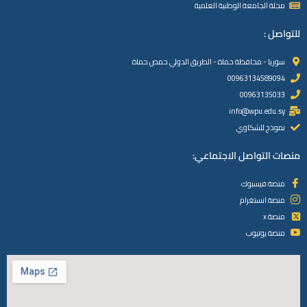
مجلة الجامعة الوطنية العلمية
للتواصل :
سوريا - محافظة حماة - الطريق الدولي حمص حماة
00963134589094
00963135033
info@wpu.edu.sy
نموذج للشكاوي
منصات التواصل الاجتماعي:
منصة فيسبوك
منصة انستغرام
منصة x
منصة يوتيوب