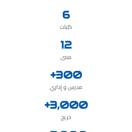
6
كليات
12
مبنى
+
300
مدرس و إداري
+
3,000
خريج