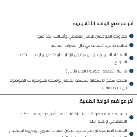
آخر مواضيع الواحة الأكاديمية:
مقاومة الموظفين للتغيير التنظيمي وأساليب الحد منها
تفاقم ظاهرة الجفاف في ظل التغيرات المناخية
الاقتصاد السوري من الريعية إلى الإنتاج خارطة طريق لإنقاذ الاقتصاد
السوري
دراسة الأعمدة الطويلة ( الجزء الثاني )
نمذجة سطح الاستجابة لأكسدة المنغنيز بواسطة هيبوكلوريت الصوديوم
في مياه الشرب
آخر مواضيع الواحة الطلابية:
سلسلة علمية مصورة – سلسلة فك تشفير أهم خوارزميات الذكاء
الاصطناعي وتعلم الآلة
الجلسة التعريفية لبرنامج مبادرة تمكين الشباب السوري وشروط استكمال