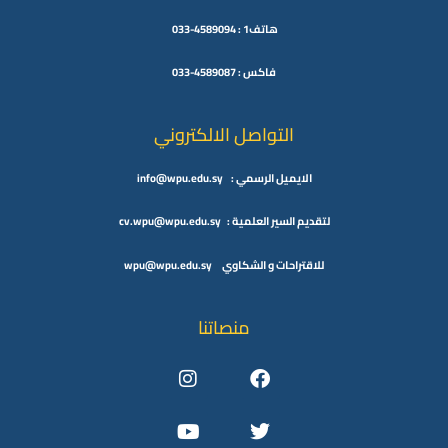
هاتف1 : 4589094-033
فاكس : 4589087-033
التواصل الالكتروني
الايميل الرسمي : info@wpu.edu.sy
لتقديم السير العلمية : cv.wpu@wpu.edu.sy
للاقتراحات و الشكاوي wpu@wpu.edu.sy
منصاتنا
Instagram
Youtube
Facebook
Twitter