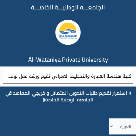
الجامعـــة الوطنيـــة الخاصـــة
Al-Wataniya Private University
كلية هندسة العمارة والتخطيط العمراني تقيم ورشة عمل نوعية نحو إعداد مشاريع تخرج معمارية مميزة
(( استمرار تقديم طلبات التحويل المتماثل و خريجي المعاهد في
الجامعة الوطنية الخاصة))
ختر
غة