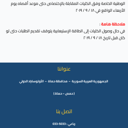
الوطنية الخاصة وفق الكليات المقابلة بالإختصاص حتى موعد أقصاه يوم
الأربعاء الواقع في ١٨ / ٩ / ٢٠١٩
ملاحظة هامة
:
في حال وصول الكليات إلى الطاقة الإستيعابية يتوقف تقديم الطلبات حتى لو
كان قبل تاريخ ١٨ / ٩ / ٢٠١٩
عنواننا
الجمهورية العربية السورية – محافظة حماة – الأوتوستراد الدولي
( حمص – حماة )
اتصل بنا
رباعي : 5033-033