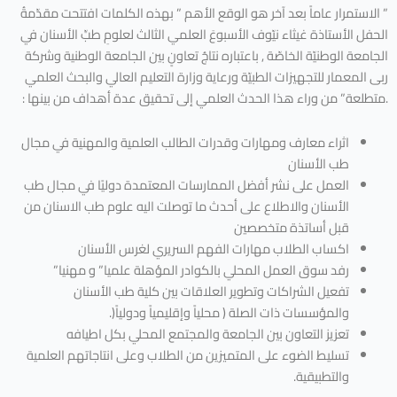
” الاستمرار عاماً بعد آخر هو الوقع الأهم ” بهذه الكلمات افتتحت مقدّمةُ
الحفل الأستاذة غيثاء نيّوف الأسبوعَ العلمي الثالث لعلومِ طبِّ الأسنان في
الجامعة الوطنيّة الخاصّة , باعتباره نتاجُ تعاونٍ بين الجامعة الوطنية وشركة
ربى المعمار للتجهيزات الطبيّة ورعاية وزارة التعليم العالي والبحث العلمي
.متطلعة” من وراء هذا الحدث العلمي إلى تحقيق عدة أهداف من بينها :
اثراء معارف ومهارات وقدرات الطالب العلمية والمهنية في مجال
طب الأسنان
العمل على نشر أفضل الممارسات المعتمدة دوليًا في مجال طب
الأسنان والاطلاع على أحدث ما توصلت اليه علوم طب الاسنان من
قبل أساتذة متخصصين
اكساب الطلاب مهارات الفهم السريري لغرس الأسنان
رفد سوق العمل المحلي بالكوادر المؤهلة علميا” و مهنيا”
تفعيل الشراكات وتطوير العلاقات بين كلية طب الأسنان
والمؤسسات ذات الصلة ( محلياً وإقليمياً ودولياً(.
تعزيز التعاون بين الجامعة والمجتمع المحلي بكل اطيافه
تسليط الضوء على المتميزين من الطلاب وعلى انتاجاتهم العلمية
والتطبيقية.