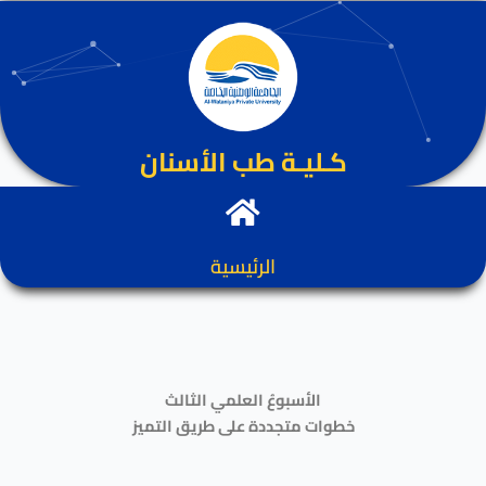
كـليـة طب الأسنان
الرئيسية
الأسبوعُ العلمي الثالث
خطوات متجددة على طريق التميز