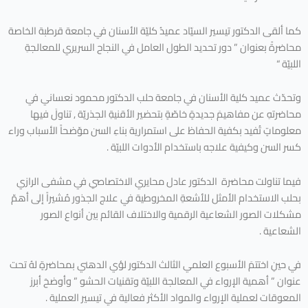
كما ألقى الدكتور تيسير السيّاد عميدُ كليّة الأسنان في جامعة قرطبة الخاصة
محاضرةً بعنوان ” دور تحديد الطول العامل في النجاح السريري للمعالجةِ
اللبيّة “
وتحدّث عميد كلية الأسنان في جامعة حلب الدكتور محمود نعساني في
محاضرتهِ عن مفاهيمَ جديدةٍ خاصّةٍ بتحضير الأقنيةِ الجذريّة , تناولَ فيها
معلوماتٍ تُفيد بكفية الحفاظ على استمرارية بناءِ السن موّضحاً الأسباب وراء
كسر السن وكيفية علاجه باستخدام الأدوات اللبيّة .
فيما تناولت محاضرة الدكتور عادل محايري الاختصاصي في مشفى الرازي
بحلب الاستخدام الأمثل للأشعةِ المخروطية في علاج الجذور مُشيراً إلى أهمّ
مشكلات الصور الشعاعية الرقمية والاختلاف القائم بين أنواع الصور
الشعاعية .
في حينِ اختتمَ الأسبوع العلمي الثالث الدكتور لؤي الدهني بمحاضرةٍ لهُ تحت
عنوان ” أهمية الإرواء في المعالجة اللبيّة وتقنيات الحشو ” وأوضحَ أبرز
المعوقات لعملية الإرواء والمواد الأكثر فعالية في تيسير العملية .