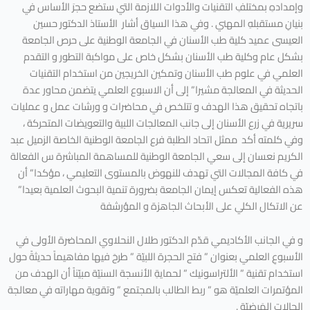
وإمدادهِ بمختلفِ التقنيات والأدوات اللازمة التي ستضع حجرَ الأساس في
بنيانِ مستقبلهِ المهني . وفي هذا السياق أشار الأستاذ الدكتور حسين
العيسى عميد كلية طب الأسنان في الجامعة الوطنية على حرص الجامعة
بشكل عام وكلية طب الأسنان بشكل خاص على مواكبة التطور و التقدم
العلمي في علوم طب الأسنان وتمكين الخريجين من استخدام التقنيات
الحديثة في المعالجة مشيرا” إلى أن الاسبوع العلمي يتضمن محاور عدة
باتجاه تحقيق هذا الهدف و تتلخص في محاضرات و ورشات عمل و عمليات
سريرية في زرع الأسنان إلى جانب المعالجات اللبية والتعويضات المتحركة ،
وفي كلمته أكد ممثل اتحاد الطلبة فرع الجامعة الوطنية الخاصة الزميل عبد
الكريم نعسان إلى سعي الجامعة الوطنية للمساهمة المباشرة س الفعالة
في كافة المجالات التي تهدف للنهوض بالمستوى التعليمي ، مؤكدا” أن
هذه الفعالية تعكس إيمان الجامعة بضرورة تنمية البحوث العلمية بعيدا”
عن الاتكال الكلي على الأبحاث الجاهزة و المؤرشفة
و في الجانب الأكاديمي قدّم الدكتور طلال النحلاوي المحاضرة الأولى في
الأسبوعِ العلمي بعنوان ” فتح الحجرة اللبيّة ” طرحَ فيها مفاهيماً حديثةً حول
استخدام تقنية ” الألتراسونيك ” لحمايةِ الأنسجة السنيّة مبيّناً أن الهدف من
المؤتمرات العلميّة هو ” ربط الطالب بالمجتمع ” وتقوية مهاراته في معالجة
الحالات المَرضيّة .