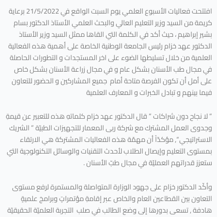
افتتحت فعاليات الأسبوع العلمي يوم السبت الواقع في 21/5/2022 برعاية
كريمة من السيد وزير التعليم العالي والبحث العلمي الأستاذ الدكتور بسام
بشير إبراهيم ، حيث أكد في الكلمة التي القاها ممثل السيد وزير الأستاذ
الدكتور عهد خزام رئيس الجامعة الوطنية الخاصة على أهمية هذه الفعالية
العلمية من خلال تسليطها الضوء على اخر المستجدات و التطورات الحاصلة
في مجال طب الأسنان بشكل عام و في مجال زراعة الأسنان بشكل خاص
على أمل أن تكون الفرصة متاحة أمام جميع المشاركين و الحضور للتعاون
فيما بينهم و تبادل الخبرات و المعارف العلمية
” لا نجاح دون شراكات ” قال الدكتور عهد خزام كلماتهِ هذه للتعبير عن قيمةِ
وجدوى العمل المشترك مع شركة ربى المعمار للتجهيزات الطبيّة ” الشريك
الاستراتيجي “, مؤكدّاً أن مهمّة هذه الفعاليات المشتركة هي الارتقاء
بمستوى التعليم وإيصال الطلاب لأحدث التقنيات والوسائل التكنولوجية التي
ستعزز قدراتهم العمليّة في مجال طبّ الأسنان .
وأكّد الدكتور خزام على جهود الوزارة المتواصلة والمستمرة لرفع مستوى
التعاون بين القطاعين العام والخاص عبر إقامةِ مؤتمراتٍ وبرامجَ علميةٍ
هادفة , تسعى بدورها إلى وضع الطالب في صلب التجربة العلميّة الحقيقيّة