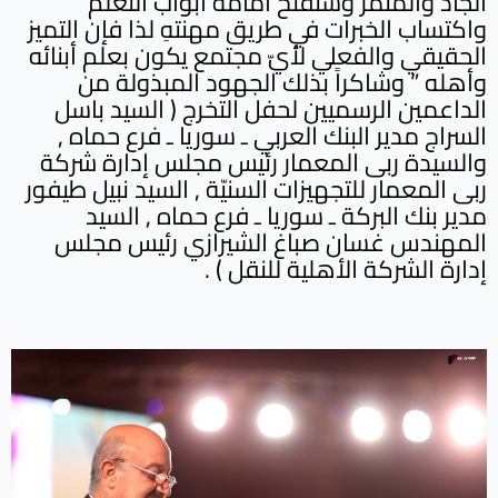
الجاد والمثمر وستفتح أمامه أبواب التعلّم
واكتساب الخبرات في طريق مهنتهِ لذا فإن التميز
الحقيقي والفعلي لأيّ مجتمع يكون بعلم أبنائه
وأهله ” وشاكراً بذلك الجهود المبذولة من
الداعمين الرسميين لحفل التخرج ( السيد باسل
السراج مدير البنك العربي ـ سوريا ـ فرع حماه ,
والسيدة ربى المعمار رئيس مجلس إدارة شركة
ربى المعمار للتجهيزات السنيّة , السيد نبيل طيفور
مدير بنك البركة ـ سوريا ـ فرع حماه , السيد
المهندس غسان صباغ الشيرازي رئيس مجلس
إدارة الشركة الأهلية للنقل ) .