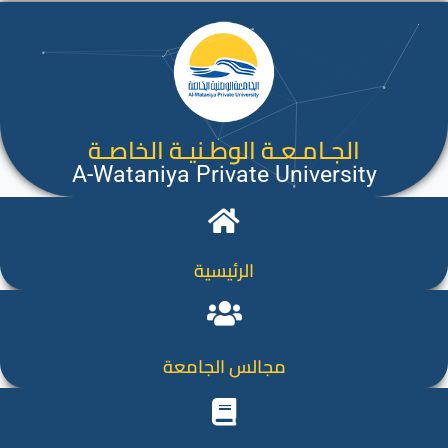
الجـامـعـة الوطـنيـة الخاصـة
A-Wataniya Private University
الرئيسية
مجالس الجامعة