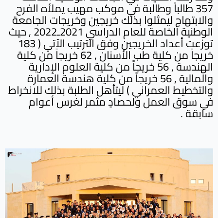
357 طالباً وطالبة في موكب مهيب يملأه الفرح
والابتهاج ليمثلوا بذلك خريجين وخريجات الجامعة
الوطنية الخاصة للعام الدراسي 2021ـ2022 , حيث
توزعت أعداد الخريجين وفق الترتيب الآتي ( 183
خريجاً من كلية طب الأسنان , 62 خريجاً من كلية
الهندسة , 56 خريجاً من كلية العلوم الإدارية
والمالية , 56 خريجاً من كلية هندسة العمارة
والتخطيط العمراني ) ليتأهل الطلبة بذلك للانخراط
في سوق العمل ولحصادٍ مثمر لغرس أعوام
سابقة .