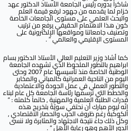
شاكراً بدوره رئيس الجامعة الأستاذ الدكتور عهد
خزام لما يقدمه من جهود لرفع قيمة العلم
والبحث العلمي على مستوى الجامعات الخاصة
كون هذا الاهتمام الحقيقي يرفع من ترتيب
وتصنيف جامعاتنا ومواقعها الإلكترونية على
المستوى الإقليمي والعالمي ” .
كما أشادَ وزير التعليم العالي الأستاذ الدكتور بسام
ابراهيم بالتطور الملحوظ الذي تشهده الجامعة
الوطنية الخاصة منذ تأسيسها عام 2007 وحتى
اليوم من الناحية العمرانية كالمباني والمخابر
والتطور العملي في عمل الجودة والاعتمادية
والخطط التي ترسمها رئاسة الجامعة كل عام لبناء
قدرات الطلبة العلمية والمهنية , خاتماً كلمته : ”
إنّه ليوم مبارك أن نحتفي سويّةً بتخريج هذه
الكوكبة رغم ظروف الحرب والحصار الاقتصادي ,
وكلّ ذلك جاءَ نتيجة الاجتهاد والمثابرة ولا ننسى
الدور الأهم وهو رعاية الأهل ” .