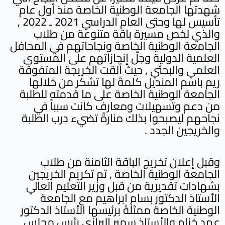
شهدتها الجامعة الوطنية الخاصة منذ أول عام
تأسيس لها وحتى العام الدراسي 2021 ـ 2022 ,
والذي لخص مسيرة باقةٍ متنوعة من طلاب
الجامعة الوطنية الخاصة ونجاحاتهم في المحافل
العلمية الدولية وجلّ إنجازاتهم على المستوى
العلمي والبحثي , حيث ألقت الخريجة المتفوقة
ريم باسم المنديل كلمةً لها تشكر من خلالها
الجامعة الوطنية الخاصة على ما قدمته للطلبة
من دعم وتسهيلات ومعارف كانت سبباً في
نجاحهم ليصبحوا بذلك منارةً تضيء درب الطلبة
والخريجين الجدد .
وقبل إعلان تخريج الباقة الثامنة من طلاب
الجامعة الوطنية الخاصة , تم تكريم الخريجين
بشهادات تقديرية من قبل وزير التعليم العالي
الأستاذ الدكتور بسام ابراهيم مع الجامعة
الوطنية الخاصة ممثلةً برئيسها الأستاذ الدكتور
عهد خزام والأستاذ سمير البرازي رئيس مجلس