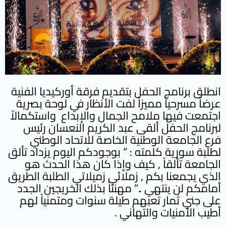
انطلق برنامج الحفل بتقديم فرقة أوركيديا الفنية
عرضاً مسرحياً مميزاً لفت الأنظار في لوحة بصرية
اجتمعت فيها ملامح الجمال والإبداع واستكمالاً
لبرنامج الحفل ألقى عبد الكريم النعسان رئيس
فرع الجامعة الوطنية الخاصة للاتحاد الوطني
لطلبة سورية كلمته : ” بوجودكم اليوم يزداد تألق
الجامعة تألقاً , كيف وإذا كان هذا الحدث هو
الذي يجمعنا بكم , زملائي زميلاتي الطلبة الطريق
أمامكم لن ينتهي ..” مهنئاً بذلك الخريجين الجدد
على جني ثمار تعبهم طيلة سنوات ومتمنياً لهم
أطيب الأمنيات والتهاني .