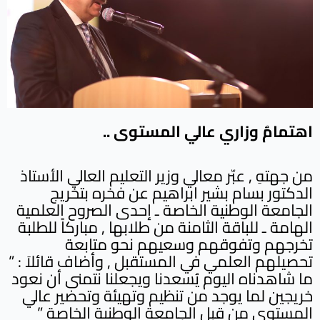
اهتمامٌ وزاري عالي المستوى ..
من جهتهِ , عبّر معالي وزير التعليم العالي الأستاذ
الدكتور بسام بشير ابراهيم عن فخره بتخريج
الجامعة الوطنية الخاصة ـ إحدى الصروح العلمية
الهامة ـ للباقة الثامنة من طلابها , مباركاً للطلبة
تخرجهم وتفوقهم وسعيهم نحو متابعة
تحصيلهم العلمي في المستقبل , وأضاف قائلاَ : ”
ما شاهدناه اليوم يُسعدنا ويجعلنا نتمنى أن نعود
خريجين لما يوجد من تنظيم وتهيئة وتحضير عالي
المستوى من قبل الجامعة الوطنية الخاصة ”