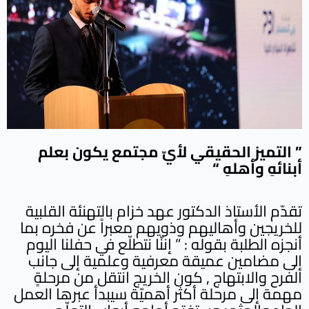
” التميز الحقيقي لأيّ مجتمع يكون بعلم
أبنائهِ وأهلهِ “
تقدّم الأستاذ الدكتور عهد خزام بالتهنئة القلبية
للخريجين وأهاليهم وذويهم معبراً عن فخره بما
أنجزه الطلبة بقوله : ” إننّا نتطلّع في حفلنا اليوم
إلى مضامين عميقة معرفية وعلمية إلى جانب
الفرح والابتهاج , كون الخريج انتقل من مرحلةٍ
مهمة إلى مرحلة أكثر أهميّة سيبدأ عبرها العمل