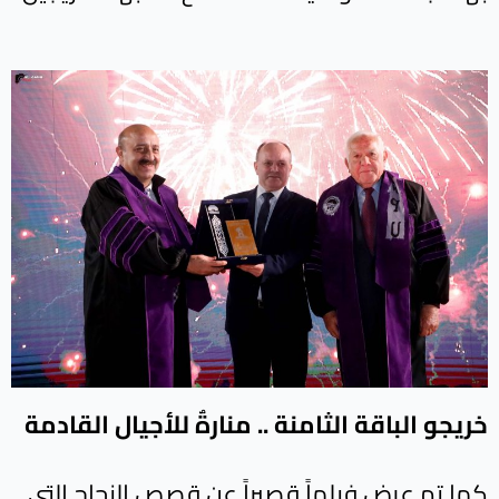
خريجو الباقة الثامنة .. منارةٌ للأجيال القادمة
كما تم عرض فيلماً قصيراً عن قصص النجاح التي