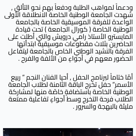
ودعماً لمواهب الطلبة ودفعاً بهم نحو التألق ,
شهدت الجامعة الوطنية الخاصة الانطلاقة الأولى
الواعدة للفرقة الموسيقية الخاصة بالجامعة
الوطنية الخاصة ( كورال الجامعة ) تحت قيادة
المايسترو الأستاذ رامي درويش والتي أطلت على
الحاضرين بثلاث مقطوعات موسيقية ابتدأتها
الفرقة بالنشيد الوطني الخاص بالجامعة ليتفاعل
الحضور معهم في أجواءٍ من الألفة والفرح .
أمّا ختاماً لبرنامج الحفل , أحيا الفنان النجم ” ربيع
الأسمر” حفل تخرج الباقة الثامنة لطلاب الجامعة
الوطنية الخاصة باستضافةٍ خاصّة منها لمشاركة
الطلاب فرحة التخرج وسط أجواءٍ تفاعلية ممتعة
مليئة بالبهجة والسرور .