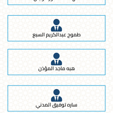
طموح عبدالكريم السبع
هبه ماجد المؤذن
ساره توفيق المدني