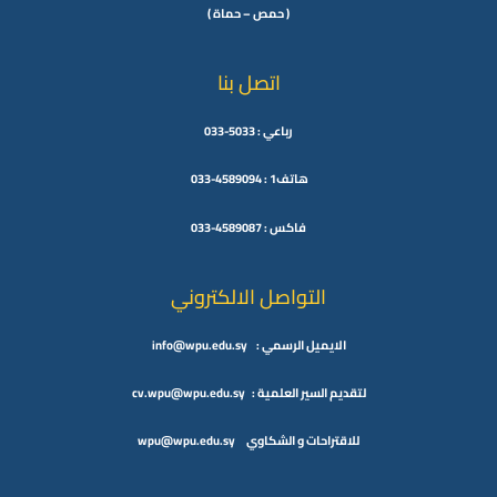
( حمص – حماة )
اتصل بنا
رباعي : 5033-033
هاتف1 : 4589094-033
فاكس : 4589087-033
التواصل الالكتروني
الايميل الرسمي : info@wpu.edu.sy
لتقديم السير العلمية : cv.wpu@wpu.edu.sy
للاقتراحات و الشكاوي wpu@wpu.edu.sy