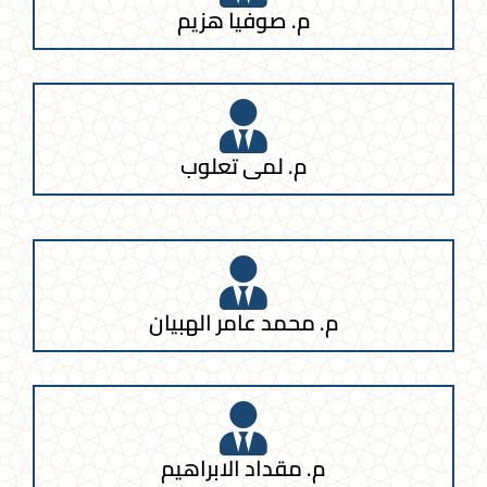
م. صوفيا هزيم
م. لمى تعلوب
م. محمد عامر الهبيان
م. مقداد الابراهيم