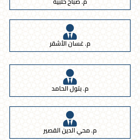
م. صباح حلبية
م. غسان الأشقر
م. بتول الحامد
م. محي الدين القصير