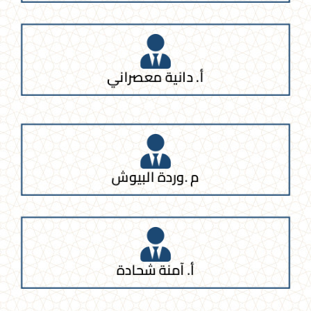
أ. دانية معصراني
م .وردة البيوش
أ. آمنة شحادة