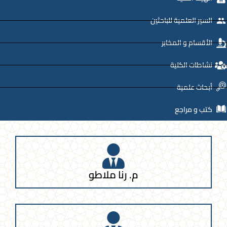
السير العلمية للباحثين
الأقسام و المخابر
نشاطات الكلية
أبحاث علمية
كتب و مراجع
م. رنا ملاطو