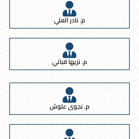
م. نادر العلي
م. نزيها قباني
م. نجوى علوش