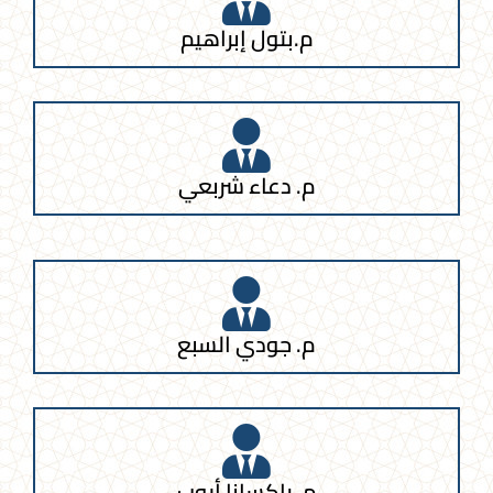
م.بتول إبراهيم
م. دعاء شربعي
م. جودي السبع
م. راكسانا أيوب