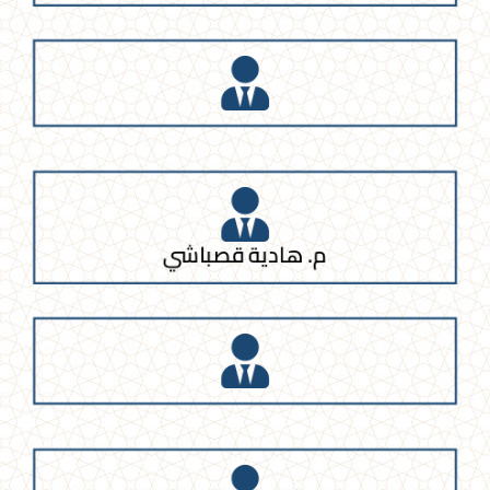
م. هادية قصباشي