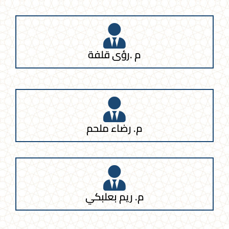
م .رؤى قلفة
م. رضاء ملحم
م. ريم بعلبكي