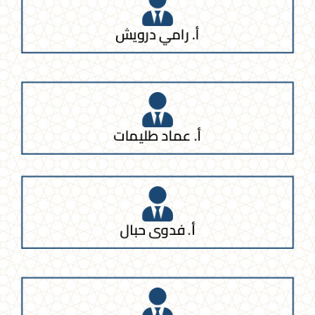
أ. رامي درويش
أ. عماد طليمات
أ. فدوى حبال