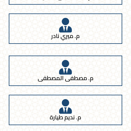
م. ميري نادر
م. مصطفى المصطفى
م. نديم طيارة