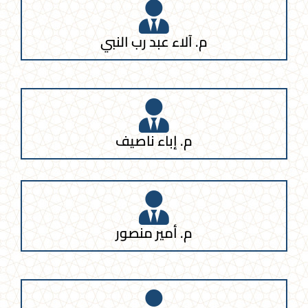
م. آلاء عبد رب النبي
م. إباء ناصيف
م. أمير منصور