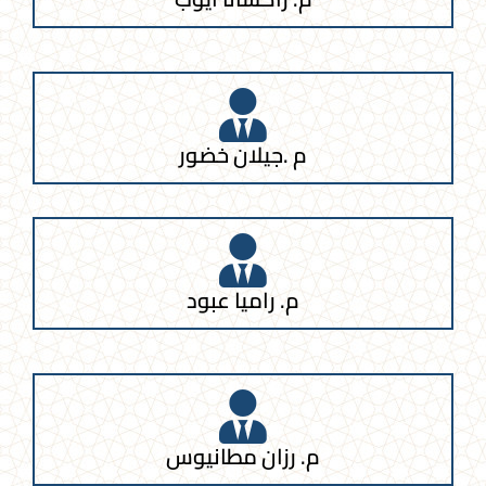
م .جيلان خضور
م. راميا عبود
م. رزان مطانيوس