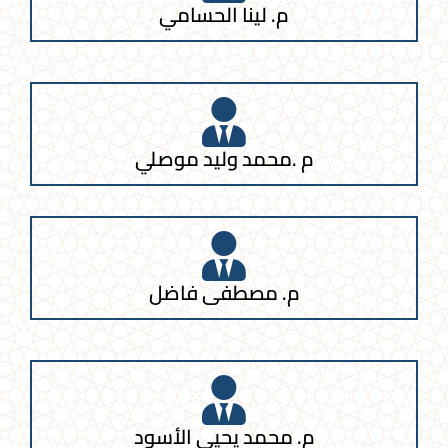
م. لينا الحسامي
م .محمد وليد موصلي
م. مصطفى فاضل
م. محمد يحيى الأسود