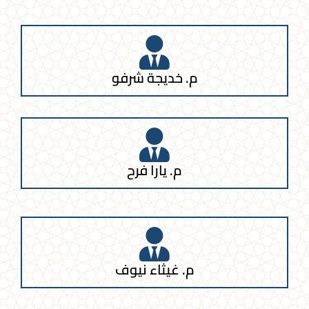
م. خديجة شرفو
م. يارا فرح
م. غيثاء نيوف