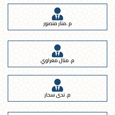
م .منار منصور
م. منال معراوي
م. ندى سحار