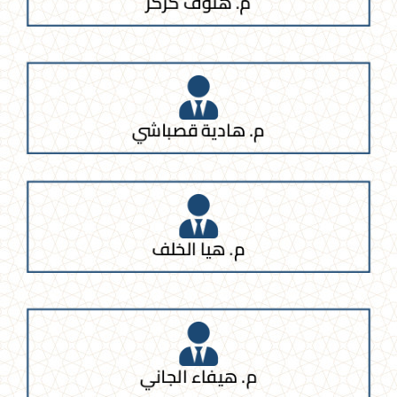
م. هنوف كزكز
م. هادية قصباشي
م. هيا الخلف
م. هيفاء الجاني