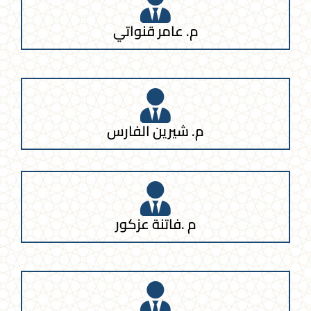
م. عامر قنواتي
م. شيرين الفارس
م .فاتنة عزكور