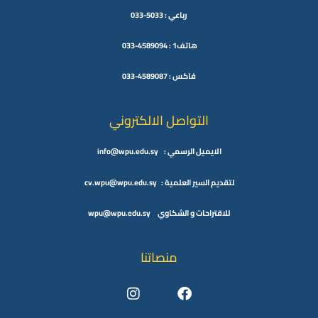
رباعي : 5033-033
هاتف1 : 4589094-033
فاكس : 4589087-033
التواصل الالكتروني
الايميل الرسمي : info@wpu.edu.sy
لتقديم السير العلمية : cv.wpu@wpu.edu.sy
للاقتراحات و الشكاوي wpu@wpu.edu.sy
منصاتنا
Instagram
Youtube
Facebook
Twitter