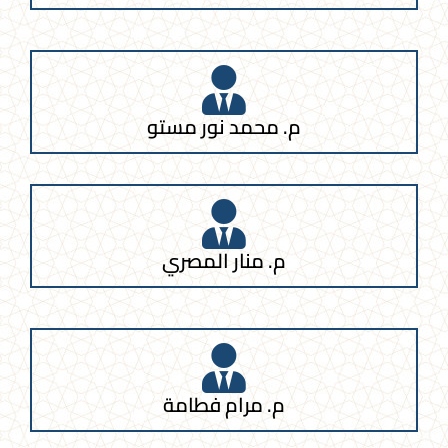
م. محمد نور مستو
م. منار المصري
م. مرام فطامة