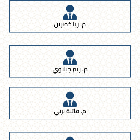
م. ريا خصرين
م. ريم جبلاوي
م. فاتنة برني