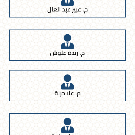
م. عبير عبد العال
م. رندة علوش
م. علا حربة