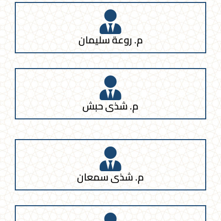
م. روعة سليمان
م. شذى حبش
م. شذى سمعان