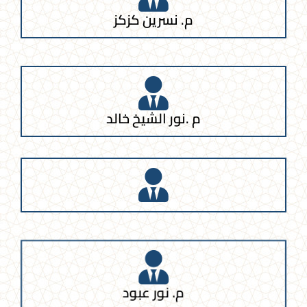
م. نسرين كزكز
م .نور الشيخ خالد
م. نور عبود