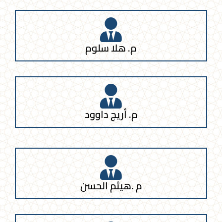
م. هلا سلوم
م. أريج داوود
م .هيثم الحسن