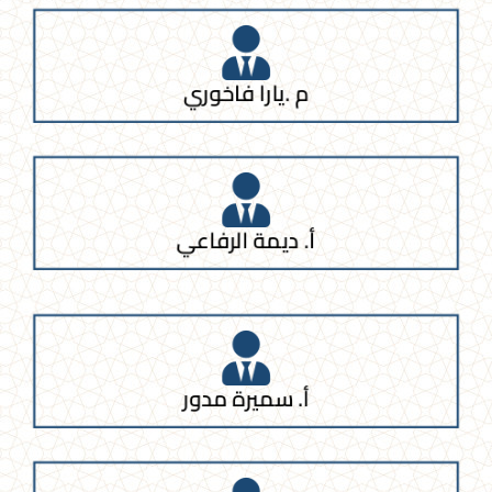
م .يارا فاخوري
أ. ديمة الرفاعي
أ. سميرة مدور