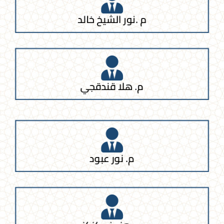
م .نور الشيخ خالد
م. هلا قندقجي
م. نور عبود