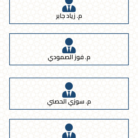
م. زياد جابر
م. فوز الصمودي
م. سوزي الحصني