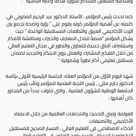
وهندسة مستقبل مستدام لسوريا هدفاً وغايةً أساسية ” .
كما تحدث رئيس المؤتمر , الأستاذ الدكتور عبد الرحيم الصابوني في
كلمته عن أهمية المؤتمر كونه يقوم على ” رؤية واضحة تجمع بين
الإرث الأكاديمي العريق والتطلعات المستقبلية الواعدة ” حيث
يشكل المؤتمر “منصةً لتبادل المعارف والخبرات ومناقشة الأفكار
واستشراف آفاق جديدة للتعاون والتطور في مجال التعليم العالي
من خلال التفكير المشترك والعمل بروح الابتكار والتجديد لضمان
مستقبل تعليمي أكثر تطوراً وشمولية “
شهدَ اليوم الأوّل من المؤتمر انعقاد الجلسة الرئيسية الأولى برئاسة
الدكتور حازم مللي , رئيس اللجنة العلمية للمؤتمر ونائب رئيس
الجامعة الوطنية للشؤون العلمية , والتي تناولت عدداً من المحاور
كان أهمها :
العولمة وتبني التحديث والاتجاهات العالمية من خلال الاعتماد
الأكاديمي والتصنيفات
الذكاء الاصطناعي في التعليم العالي , المسار الصحيح للمستقبل
التكنولوجيا الحديثة ـ تقديم برامج التعاون في التعليم العالي