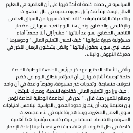
السياسية في حماه كلمةً له أكدّ فيها على أن العالمية في التعليم
العالي ليست ترفاً فكرياً بل ضرورة حتمية في ظل المتغيرات
والتحديات الراهنة بقوله : ” لقد سُرقت سوريا من السياق العالمي
والإقليمي والحضاري ونحن هنا اليوم لنعيد سوريا إلى مضمار
التنافس الحضاري بسواعد أبنائها ” مشيراً إلى أننا جميعاً أمام
مسؤولية كبيرة عنوانها ” كيف نحسن التعليم العالي ” وجوهرها ”
كيف نبني سوريا بعقول أبنائها ” والذين يشكلون الرهان الأكبر في
معركة النهوض والبناء .
وألقى الأستاذ الدكتور عهد خزام رئيس الجامعة الوطنية الخاصة
كلمة ترحيبية أشارَ فيها إلى أن المؤتمر ينطلق اليوم في خضم
تحولات متسارعة، وتحديات غير مسبوقة، وفرصاً واعدة في آن واحد
, حيث يبرز دور التعليم العالي كقاطرة للتنمية، ومحرك للابتكار،
وصانع للتغيير حيث قال : ” نحن في الجامعة الوطنية الخاصة نؤمن
بأن تعليمنا يجب أن يتجاوز حدود الفصول الدراسية، ليلامس احتياجات
سوق العمل المتغيرة، ويساهم بفاعلية في بناء مجتمعات
المعرفة والاقتصاد المستدام, حيث يكتسب مؤتمرنا هذا أهمية
خاصة في ظل الظروف الراهنة، حيث نضع نصب أعيننا إعادة الإعمار