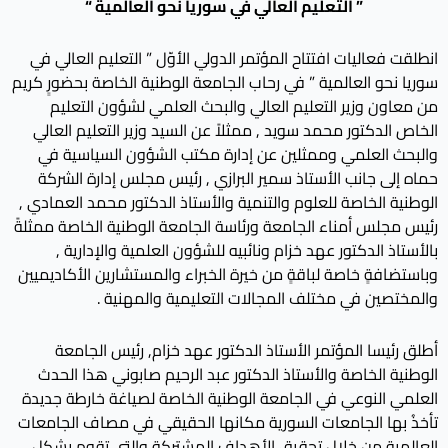
” التعليم العالي في سوريا نحو العالمية “
انطلقت فعاليات افتتاح المؤتمر الدولي الأوّل ” التعليم العالي في
سوريا نحو العالمية ” في رحاب الجامعة الوطنية الخاصة بحضورٍ كريم
من معاون وزير التعليم العالي والبحث العلمي لشؤون التعليم
الخاص الدكتور محمد سويد , ممثلاً عن السيد وزير التعليم العالي
والبحث العلمي وممثلين عن إدارة مكتب الشؤون السياسية في
حماه إلى جانب الأستاذ سمير البرازي , رئيس مجلس إدارة الشركة
الوطنية الخاصة للعلوم والتنمية والأستاذ الدكتور محمد العمادي ,
رئيس مجلس أمناء الجامعة ورئاسة الجامعة الوطنية الخاصة ممثلةً
بالأستاذ الدكتور عهد خزام ونائبيه للشؤون العلمية والإدارية ,
وباستضافةٍ خاصة لباقةٍ من خيرة الخبراء والمستشارين الأكاديميين
والمختصين في مختلف المجالات التعليمية والمهنية .
أطلق رئيسا المؤتمر الأستاذ الدكتور عهد خزام, رئيس الجامعة
الوطنية الخاصة والأستاذ الدكتور عبد الرحيم صابوني هذا الحدث
العلمي النوعي في الجامعة الوطنية الخاصة لصياغة خارطة جديدة
تأخذُ بها الجامعات السورية مكانها الحقيقي في مصاف الجامعات
العالمية من خلال تحقيق الأهداف المشتركة والتي تقوم بشكلٍ