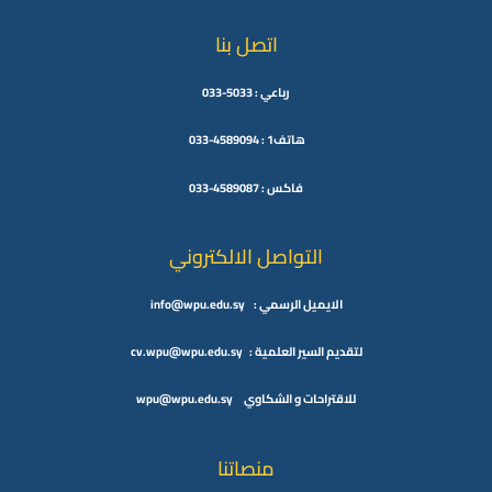
اتصل بنا
رباعي : 5033-033
هاتف1 : 4589094-033
فاكس : 4589087-033
التواصل الالكتروني
الايميل الرسمي : info@wpu.edu.sy
لتقديم السير العلمية : cv.wpu@wpu.edu.sy
للاقتراحات و الشكاوي wpu@wpu.edu.sy
منصاتنا