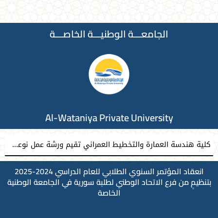
الجامعـــة الوطنيـــة الخاصـــة
Al-Wataniya Private University
كلية هندسة العمارة والتخطيط العمراني تقيم ورشة عمل نوعية نحو إعداد مشاريع تخرج معمارية مميزة
انعقاد المؤتمر السنوي الطلابي للعام الدراسي 2024-2025
بتنظيمٍ من فرع الاتحاد الوطني لطلبة سورية في الجامعة الوطنية
الخاصة