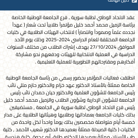
عقد الاتحاد الوطني لطلبة سورية ـ فرع الجامعة الوطنية الخاصة
برئاسة الزميل محمد أحمد خليل مؤتمراً طلابياً تحت شعار ( عهداً
نجدده علماً وصموداً وانتصاراً ) لانتخاب الهيئات الطلابية في كليات
الجامعة المختلفة للعام الدراسي 2024-2025 وذلك يوم الأحد
الموافق 27/10/2024 بهدف إشراك الطلاب من مختلف السنوات
الدراسية في العملية الانتخابية للهيئات ودفعهم نحو مشاركة
أفكارهم ومقترحاتهم التطويرية للعملية التعليمية .
انطلقت فعاليات المؤتمر بحضور رسمي من رئاسة الجامعة الوطنية
الخاصة ممثلةً بالأستاذ الدكتور عهد خزام والدكتور حازم مللي نائب
رئيس الجامعة للشؤون العلمية والدكتور حيان حمدان نائب رئيس
الجامعة للشؤون الإدارية وشؤون الطلاب والزميل محمد أحمد خليل
رئيس فرع الاتحاد الوطني لطلبة سورية في الجامعة , مستضيفين
بذلك كليات الجامعة بعماداتها وطلابها وهيئاتها الطلابية على مدار
خمسة أيام متواصلة مخصصين بذلك يوماً واحداً لكل واحدة من
الكليات ( كلية الصيدلة ممثلةً بعميدها الدكتور شعيب الأحمد , كلية
طب الأسنان ممثلةً بعميدها الدكتور طارق أبو عجوة, كلية هندسة