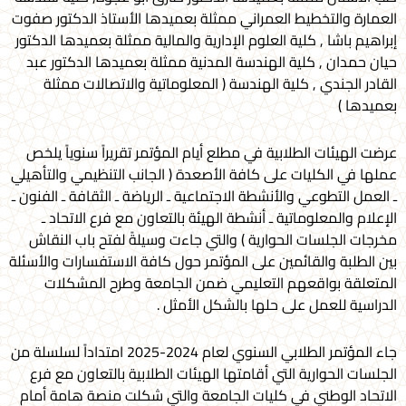
العمارة والتخطيط العمراني ممثلة بعميدها الأستاذ الدكتور صفوت
إبراهيم باشا , كلية العلوم الإدارية والمالية ممثلة بعميدها الدكتور
حيان حمدان , كلية الهندسة المدنية ممثلة بعميدها الدكتور عبد
القادر الجندي , كلية الهندسة ( المعلوماتية والاتصالات ممثلة
بعميدها )
عرضت الهيئات الطلابية في مطلع أيام المؤتمر تقريراً سنوياً يلخص
عملها في الكليات على كافة الأصعدة ( الجانب التنظيمي والتأهيلي
ـ العمل التطوعي والأنشطة الاجتماعية ـ الرياضة ـ الثقافة ـ الفنون ـ
الإعلام والمعلوماتية ـ أنشطة الهيئة بالتعاون مع فرع الاتحاد ـ
مخرجات الجلسات الحوارية ) والتي جاءت وسيلةً لفتح باب النقاش
بين الطلبة والقائمين على المؤتمر حول كافة الاستفسارات والأسئلة
المتعلقة بواقعهم التعليمي ضمن الجامعة وطرح المشكلات
الدراسية للعمل على حلها بالشكل الأمثل .
جاء المؤتمر الطلابي السنوي لعام 2024-2025 امتداداً لسلسلة من
الجلسات الحوارية التي أقامتها الهيئات الطلابية بالتعاون مع فرع
الاتحاد الوطني في كليات الجامعة والتي شكلت منصة هامة أمام