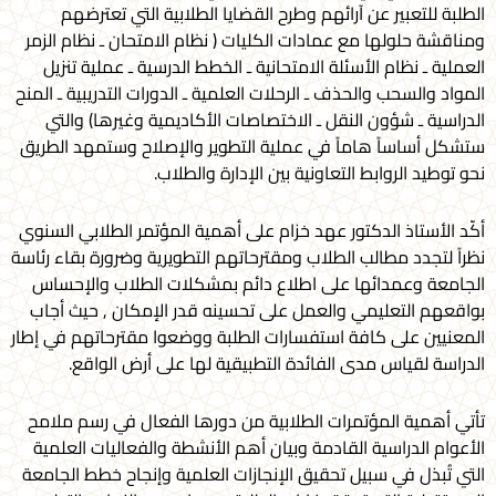
الطلبة للتعبير عن آرائهم وطرح القضايا الطلابية التي تعترضهم
ومناقشة حلولها مع عمادات الكليات ( نظام الامتحان ـ نظام الزمر
العملية ـ نظام الأسئلة الامتحانية ـ الخطط الدرسية ـ عملية تنزيل
المواد والسحب والحذف ـ الرحلات العلمية ـ الدورات التدريبية ـ المنح
الدراسية ـ شؤون النقل ـ الاختصاصات الأكاديمية وغيرها) والتي
ستشكل أساساً هاماً في عملية التطوير والإصلاح وستمهد الطريق
نحو توطيد الروابط التعاونية بين الإدارة والطلاب.
أكّد الأستاذ الدكتور عهد خزام على أهمية المؤتمر الطلابي السنوي
نظراً لتجدد مطالب الطلاب ومقترحاتهم التطويرية وضرورة بقاء رئاسة
الجامعة وعمدائها على اطلاع دائم بمشكلات الطلاب والإحساس
بواقعهم التعليمي والعمل على تحسينه قدر الإمكان , حيث أجاب
المعنيين على كافة استفسارات الطلبة ووضعوا مقترحاتهم في إطار
الدراسة لقياس مدى الفائدة التطبيقية لها على أرض الواقع.
تأتي أهمية المؤتمرات الطلابية من دورها الفعال في رسم ملامح
الأعوام الدراسية القادمة وبيان أهم الأنشطة والفعاليات العلمية
التي تُبذل في سبيل تحقيق الإنجازات العلمية وإنجاح خطط الجامعة