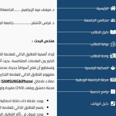
أسفل
الرئيسية
د. مرهف نبيه الإبراهيم ……..الجامعةال
لزيادة
أو
مجالس الجامعة
د. فراس الأشقر…………………جامعة الب
خفض
دليل الطالب
مستوى
الصوت.
ملخص البحث :
بوابة الطالب
تزداد أهمية التطابق الذاتي للعلامة
واحة الطالب
الكبير بين العلامات المتنافسة ، بحيث
وتستطيع أن تفتح أسواقاً جديدة عندما
المكتبة الرقمية
مفهوم التطابق الذاتي للعلامة التجارية
مجلة الجامعة الوطنية
عملاء علامتي (
SAMSUNG&iPhone
) 
مدينة دمشق وبلغت (250) مفردة وتوزيع استبانة على عينة البحث لغرض التحقق من أهداف البحث، والتوصل إلى طبيعة العلاقة بين المتغيرات (المستقلة والمتغيرة) .
برامج خدمية
يوجد علاقة ذات دلالة احصائية بي
دليل الهاتف
يفسر التطابق الذاتي للعلامة التجارية ما نسبته (19.1%) من ت
يوجد فروق في تأثير التطابق الذا