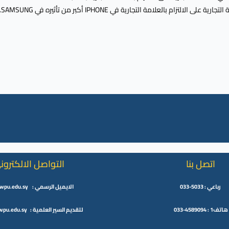
الالتزام بالعلامة التجارية في IPHONE أكبر من تأثيره في SAMSUNG.
اتصل بنا
التواصل الالكترون
رباعي : 5033-033
الايميل الرسمي : info@wpu.edu.sy
هاتف1 : 4589094-033
لتقديم السير العلمية : cv.wpu@wpu.edu.sy