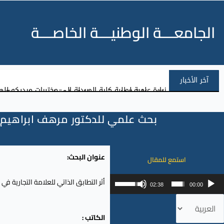
الجامعـــة الوطنيـــة الخاصـــة
آخر الأخبار
طلاب كلية الهندسة في زيارة علمية إلى معرض Hi-Tech في مدينة المعارض بدمشق
زيارة علمية لطلبة كلية الصيدلة إلى مختبرات ميديكو للص
بحث علمي للدكتور مرهف ابراهيم – ك
عنوان البحث:
استمع للمقال
شغل
استخدم
أثر التطابق الذاتي للعلامة التجارية في تحقيق ال
02:38
00:00
لصوت
مفاتيح
ختر
الأسهم
غة
الكاتب :
أعلى/