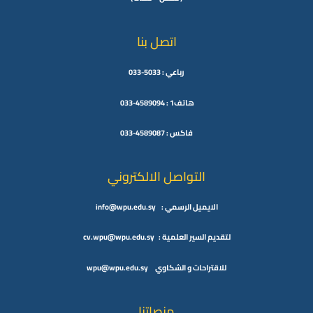
اتصل بنا
رباعي : 5033-033
هاتف1 : 4589094-033
فاكس : 4589087-033
التواصل الالكتروني
الايميل الرسمي : info@wpu.edu.sy
لتقديم السير العلمية : cv.wpu@wpu.edu.sy
للاقتراحات و الشكاوي wpu@wpu.edu.sy
منصاتنا