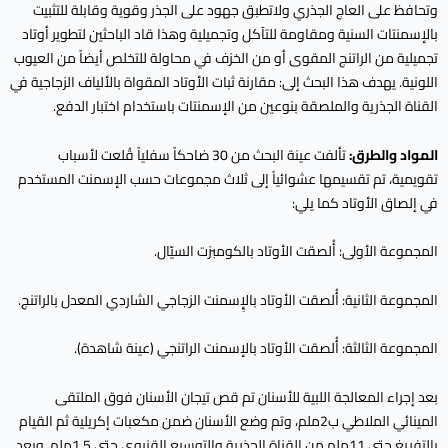
وتحافظ على العاج الجذري ولاتطبق جهود على الجذر وقوية وقابلة للتثبيت
بالإسمنتات السنية ومقاومة للتآكل وتجميلية وهذا قاد الباحثين لتطوير أوتاد
تجميلية من الراتنج المقوى أو من الخزف في محاولة للتخلص أيضاً من العيوب
اللونية. يهدف هذا البحث إلى: مقارنة ثبات الأوتاد المقواة بالألياف الزجاجية في
القناة الجذرية والملصقة بنوعين من الإسمنتات باستخدام اختبار الدفع.
المواد والطرق:
تألفت عينة البحث من 30 ضاحكاً سفلياً قُلعت لأسباب
تقويمية، تم تقسيمها عشوائياً إلى ثلاث مجموعات حسب الإسمنت المستخدم
في إلصاق الأوتاد كما يلي:
المجموعة الأولى: أُلصقت الأوتاد بالكومبزت السيّال.
المجموعة الثانية: أُلصقت الأوتاد بالإٍسمنت الزجاجي الشاردي المعدل بالراتنج.
المجموعة الثالثة: أُلصقت الأوتاد بالإسمنت الراتنجي (عينة شاهدة).
بعد إجراء المعالجة اللبية للأسنان تم قص تيجان الأسنان فوق الملتقى
المينائي الملاطي ب2ملم، وتم وضع الأسنان ضمن مكعبات إكريلية ثم القيام
بالتفريغ حتى 11ملم من القناة الجذرية والتوسيع القنيوي حتى 1.5ملم. وبعد