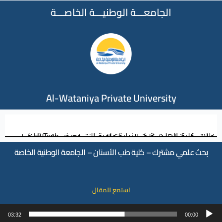
الجامعـــة الوطنيـــة الخاصـــة
Al-Wataniya Private University
طلاب كلية الهندسة في زيارة علمية إلى معرض Hi-Tech في مدينة المعارض بدمشق
زيارة علمية لطلبة كلية الصيدلة إلى مختبرات ميديكو للصناعات الدوائية بحمص
بحث علمي مشترك – كلية طب الأسنان – الجامعة الوطنية الخاصة
استمع للمقال
شغل
03:32
00:00
لصوت