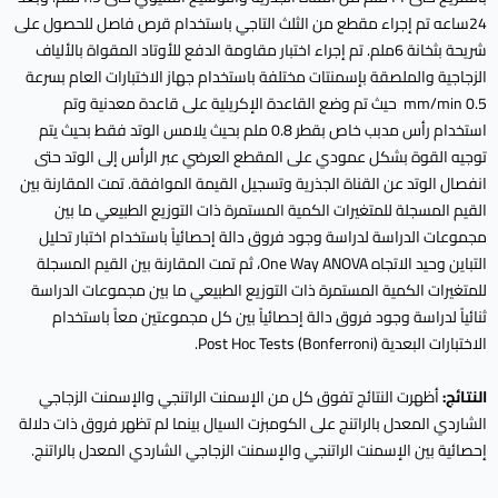
24ساعه تم إجراء مقطع من الثلث التاجي باستخدام قرص فاصل للحصول على
شريحة بثخانة 6ملم. تم إجراء اختبار مقاومة الدفع للأوتاد المقواة بالألياف
الزجاجية والملصقة بإسمنتات مختلفة باستخدام جهاز الاختبارات العام بسرعة
0.5 mm/min حيث تم وضع القاعدة الإكريلية على قاعدة معدنية وتم
استخدام رأس مدبب خاص بقطر 0.8 ملم بحيث يلامس الوتد فقط بحيث يتم
توجيه القوة بشكل عمودي على المقطع العرضي عبر الرأس إلى الوتد حتى
انفصال الوتد عن القناة الجذرية وتسجيل القيمة الموافقة. تمت المقارنة بين
القيم المسجلة للمتغيرات الكمية المستمرة ذات التوزيع الطبيعي ما بين
مجموعات الدراسة لدراسة وجود فروق دالة إحصائياً باستخدام اختبار تحليل
التباين وحيد الاتجاه One Way ANOVA، ثم تمت المقارنة بين القيم المسجلة
للمتغيرات الكمية المستمرة ذات التوزيع الطبيعي ما بين مجموعات الدراسة
ثنائياً لدراسة وجود فروق دالة إحصائياً بين كل مجموعتين معاً باستخدام
الاختبارات البعدية (Bonferroni) Post Hoc Tests.
النتائج:
أظهرت النتائج تفوق كل من الإسمنت الراتنجي والإسمنت الزجاجي
الشاردي المعدل بالراتنج على الكومبزت السيال بينما لم تظهر فروق ذات دلالة
إحصائية بين الإسمنت الراتنجي والإسمنت الزجاجي الشاردي المعدل بالراتنج.