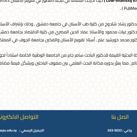
)
Low-intensity El
الدكتور رشاد شئدوح من كلية طب الأسنان في جامعة دمشق , وذلك بإشراف الأستا
تور غياث محمود والأستاذ عماد الدين المصري من كلية الاقتصاد بجامعة دمشق إل
دكتور محمد خورشيد علم ـ أستاذ تقويم الأسنان والفكين بجامعة الجوف في المملكة
 البحثية القيمة للدكتور الباحث سامر جابر من الجامعة الوطنية الخاصة استناداً لج
م , مما يعزّر بدوره مكانة البحث العلمي بين صفوف الباحثين ويشكّل قيمةً مضا
اتصل بنا
التواصل الالكترون
رباعي : 5033-033
الايميل الرسمي : info@wpu.edu.sy