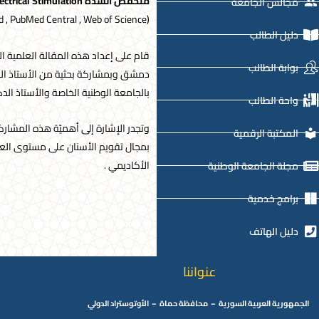
منخفض الشدة
ectrical Stimulation
مجالس الجامعة
(PubMed , PubMed Central , Web of Science ) .
دليل الطالب
قام على إعداد هذه المقالة العلمية 
بوابة الطالب
دمشق وبمشاركة بحثية من الأستاذ الدك
بالجامعة الوطنية الخاصة والأستاذ ال
واحة الطالب
وتجدر الإشارة إلى أهميّة هذه المشاركة
المكتبة الرقمية
بمجال تقويم الأسنان على مستوى العال
الأكاديمي .
مجلة الجامعة الوطنية
برامج خدمية
دليل الهاتف
عنواننا
الجمهورية العربية السورية – محافظة حماة – الأوتوستراد الدولي