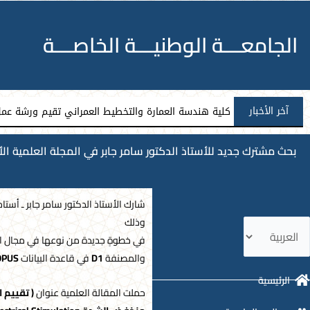
الجامعـــة الوطنيـــة الخاصـــة
آخر الأخبار
كلية هندسة العمارة والتخطيط العمراني تقيم ورشة عمل 
شارك الأستاذ الدكتور سامر جابر ـ أست
وذلك
ختر
في خطوةٍ جديدة من نوعها في مجال ا
غة
والمصنفة
D1
في قاعدة البيانات
OPUS
الرئيسية
حملت المقالة العلمية عنوان
( تقييم 