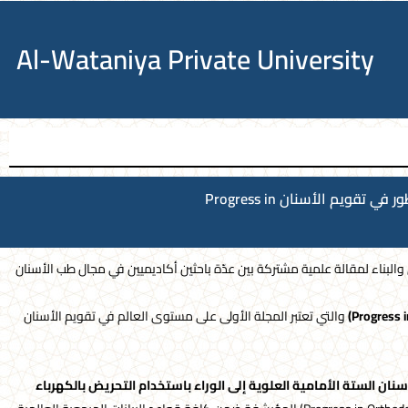
Al-Wataniya Private University
بحث مشترك جديد للأستاذ الدكتور سامر جابر في المجلة العلمية الأولى على مستوى العالم في تقويم الأسنان والمصنفة D1 مجلة (التطور في تقويم الأسنان Progress in
والبناء لمقالة علمية مشتركة بين عدّة باحثين أكاديميين في مجال طب الأسنان
Progress 
)
والتي تعتبر المجلة الأولى على مستوى العالم في تقويم الأسنان
سنان الستة الأمامية العلوية إلى الوراء باستخدام التحريض بالكهرباء