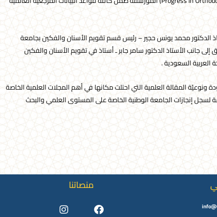
حيث أُدرجت المقالة في مجلة (التطور في تقويم الأسنان Progress in Orthodontics) المؤرشفة ضمن كافة قواعد البيانات المرجعية العالمية
ذ الدكتور محمد يونس حجير – رئيس قسم تقويم الأسنان والفكين بجامعة
ى جانب الأستاذ الدكتور سامر جابر ـ أستاذ في تقويم الأسنان والفكين
 العربية السعودية .
ودة ونوعيّة المقالة العلمية التي احتلت مكانها في أهم المجلات العلمية الخاصة
فة لسجل إنجازات الجامعة الوطنية الخاصة على المستوى العلمي والبحث
ي
منصاتنا
Instagram
Youtube
Facebook
Twitter