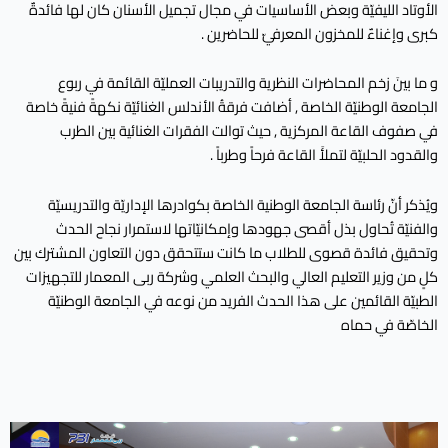
الأوتاد الليفيّة وبعض الأساسيات في مجال تجميل الأسنان كان لها فائدةٌ
كبرى وإغناءٌ للمخزون المعرفيّ للحاضرين .
و ما بينَ زخم المحاضرات النظرية والتدريبات العمليّة القائمة في ربوع
الجامعة الوطنيّة الخاصة , أضافت فرقةُ الأندلس الغنائيّة نكهةً فنيةً خاصة
في صفوف القاعة المركزية , حيث توالت الفقرات الغنائية بين الطرب
والقدود الحلبيّة لتملأَ القاعة فرحاً وطرباً .
ويُذكر أنّ رئاسة الجامعة الوطنية الخاصة بكوادرها الإداريّة والتدريسيّة
والفنيّة تُحاول بذل أقصى جهودها وإمكانيّاتها لاستمرار نجاح الحدث
وتحقيق فائدة قصوى للطلاب ما كانت ستتحقق دون التعاون المشترك بين
كلٍ من وزير التعليم العالي والبحث العلمي وشركة ربى المعمار للتجهيزات
الطبيّة القائمين على هذا الحدث الفريد من نوعه في الجامعة الوطنيّة
الخاصّة في حماه