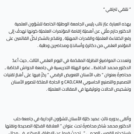
” نلتقي لنرتقي “
بهذه العبارة عبّرَ نائب رئيس الجامعة الوطنيّة الخاصة للشؤون العلمية
الدكتور حازم ملّلي عن أهميّة إقامة المؤتمرات العلميّة كونها تهدفُ إلى
رفع الكفاءة العلميّة والقدرات المهنيّة , وتقدّم بالشكر لكلِّ القائمين على
المؤتمر العلمي من دكاترةٍ وأساتذةٍ ومحاضرين وطلبة .
وتعددت المواضيعُ النظريّة المقدّمة في اليوم العلمي الثالث , حيث أعدّ
الدكتور محمد الحافظ ـ عضو الهيئة التدريسية في جامعة الحواش الخاصّة ـ
محاضرةً بعنوان ” طب الأسنان التعويض الرقمي ” ركزّ فيها على أهمّ تقنيات
التصميم والتصنيع الحاسوبي CAMـCAD و الحاجة الملحّة لتصوير الأسنان
وتشخيص الحالات وتوثيقها في المقالات العلميّة .
وألقى بدورهِ نائبُ عميد كليّة الأسنان للشؤون الإدارية في جامعة حلب
الدكتور محمد شاكر محاضرةً تحت عنوان ” العلاقة الفكيّة الصحيحة ونقلها
باستخدام القوس الوجهي ” , تحدثَ فيها عن الإطباق المركزي في مجال