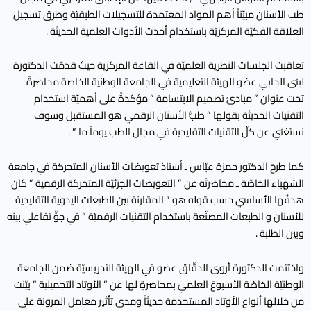
طب الأسنان مبيّناً أهم المواد المعتمدة للتسجيلات الطبقيّة وطرق تسجيل
العلاقة الفكيّة المركزيّة باستخدام أحدث الأدوات العلمية الحديثة .
تعاقبت الجلسات النظرية العلميّة في القاعة المركزية حيث قدمّت الدكتورة
لبنى الجابي عضو الهيئة التعليمية في الجامعة الوطنية الخاصة محاضرةً
تحت عنوان ” مبادئ تصميم الابتسامة ” مؤكدةً على أهميّة استخدام
التقنيات الحديثة بقولها ” طبُّ الأسنان الرقمي هو المستقبل وسوف
نستغني عن كلّ التقنيات التقليدية في مجال الطب يوماً ما ” .
كما طرحَ الدكتور حمزة عبّاس ـ أستاذ تعويضات الأسنان المتحركة في جامعة
الشهباء الخاصّة ـ محاضرتَه عن ” التعويضات الجزئيّة المتحركة الرقمية ” كان
هدفُها الأساسي حسب قوله هو ” المقارنة بين الطبعات اليدوية التقليدية
للأسنان و الطبعات المصنّعة باستخدام التقنيات الرقميّة ” في جوٍّ تفاعلي بينه
وبين الطلبة .
واختتمت الدكتورة أروى الدقّاق عضو في الهيئة التدريسيّة ضمن الجامعة
الوطنيّة الخاصّة الأسبوعَ العلميّ بمحاضرةٍ لها عن ” الأوتاد التجميلية ” بيّنت
من خلالها أنواع الأوتاد المستخدمة حديثاً ومدى تأثير معامل المرونة على