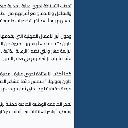
تحدثت الأستاذة نجوى عبارة ـ مديرة مر
والتفاعل والاندماج مع أقرانهم من الطل
يجعلهم يوماً بعد آخر شخصيات طموحة ق
وحول أبرز الأعمال المهنية التي يقدمه
داون : ” نجحنا معاً وبجهود كبيرة من ا
الرابعة عشر والتي تضم ( الرعاية الذاتية 
فئة الشباب لإشراكهم في تعلّم المهن والح
كما أكدّت الأستاذة نجوى عبارة ـ مدير
داون بقولها: ” نلتمس دائماً مشاعر ال
فرصة حقيقية لهم لجني ثمار جهدهم وا
تفخر الجامعة الوطنية الخاصة ممثلةً برئ
وتوطيد أواصر العلاقات بين أبنائه عبر 