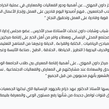
كز داون المهني ـ عن أهمية ودور الفعاليات والمعارض في عملية انخر
اب الجامعيين , فهم أصبحوا اليوم قادرين على العمل وإنجاز الأعمال ا
وية وقادرة على العمل وتحقيق النجاح “
ا شباب وشابات داون تحدثت الأستاذة سحر الأخرس ـ عضو مجلس إدارة الج
لمجتمع المحلي الإنساني وبعطاءٍ وافر من أهل الخير على إقامة مركزين 
, مبادئ الرياضيات , الكتابة والقراءة , الديانة وغيرها من المناهج التعلي
رف اليدوية ( التطريز , الخياطة , الحلاقة , الطبخ , صناعة الألبسة وغي
ة مركز داون المهني ـ على أهمية إقامة المعرض بين طلاب الجامعة الو
صدق والسعادة عند مشاركتهم في المعارض والفعاليات الاجتماعية , نستط
لشعور بأنهم محبوبون من قبل الجميع “
يسها الأستاذ الدكتور عهد خزام بالجهود الإنسانية التي تبذلها الجمعي
خلق قنوات تواصل جديدة من شأنها رفع مستوى الوعي والمعرفة بقيمة الإ