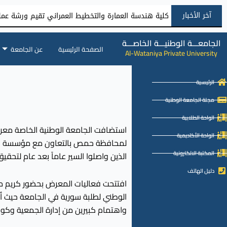
آخر الأخبار
كلية هندسة العمارة والتخطيط العمراني تقيم ورشة عمل 
الجامعـــة الوطنيـــة الخاصـــة
الصفحة الرئيسية
عن الجامعة
Al-Wataniya Private University
الرئيسية
مجلة الجامعة الوطنية
الواحة الطلابية
استضافت الجامعة الوطنية الخاصة معرض 
الواحة الأكاديمية
المكتبة الالكترونية
الذين واصلوا السير عاماً بعد عام لتح
دليل الهاتف
افتتحت فعاليات المعرض بحضور كريم من ر
الوطني لطلبة سورية في الجامعة حيث أظه
واهتمام كبيرين من إدارة الجمعية وكواد