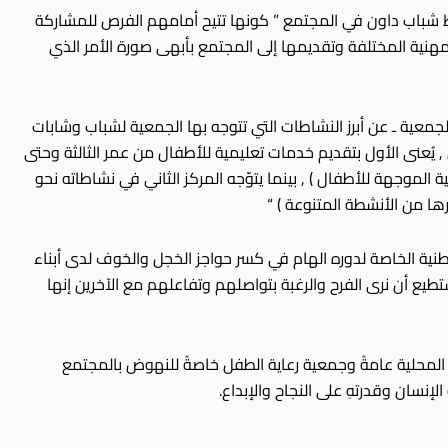
اط شباب داون في المجتمع ” كونها تتيح أمامهم الفرص للمشاركة
لمهنية المختلفة وتقديمها إلى المجتمع بأبهى صورة الأمر الذي
معية ـ عن أبرز النشاطات التي تتوجه بها الجمعية لشباب وشابات
, يُعنى الأول بتقديم خدمات تعليمية للأطفال من عمر الثالثة وحتى
مية الموجهة للأطفال ) , بينما يتوّجه المركز الثاني في نشاطاته نحو
رها من الأنشطة المتنوعة ) “
طنية الخاصة لدوره الهام في كسر حواجز الخجل والخوف لدى أبناء
يع أن نرى الفرح والرغبة بتواصلهم وتفاعلهم مع الآخرين إنها
ات المحلية عامةً وجمعية رعاية الطفل خاصةً للنهوض بالمجتمع
نسان وقدرتهِ على النجاح والإبداع.