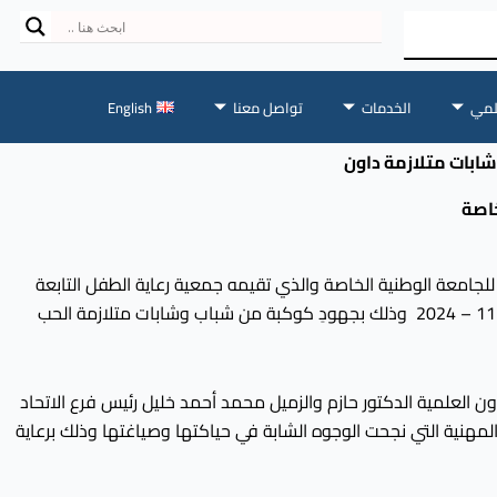
لمي
الخدمات
تواصل معنا
English
ابات متلازمة داون
اصة
لجامعة الوطنية الخاصة والذي تقيمه جمعية رعاية الطفل التابعة
لمحافظة حمص بالتعاون مع مؤسسة الدندشي التعليمية على مدار يومي الأحد والإثنين الموافقين 24 , 25 – 11 – 2024 وذلك بجهودِ كوكبة من شباب وشابات متلازمة الحب
ن العلمية الدكتور حازم والزميل محمد أحمد خليل رئيس فرع الاتحاد
لمهنية التي نجحت الوجوه الشابة في حياكتها وصياغتها وذلك برعاية