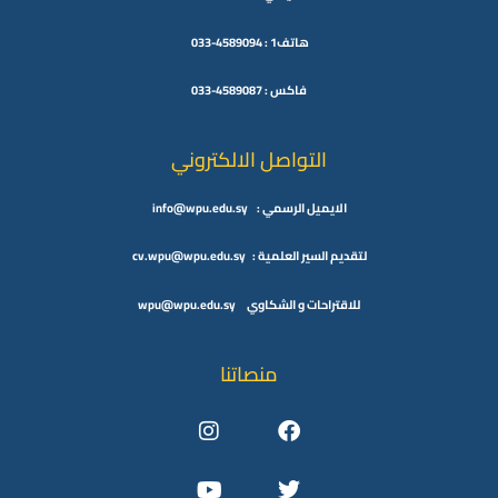
هاتف1 : 4589094-033
فاكس : 4589087-033
التواصل الالكتروني
الايميل الرسمي : info@wpu.edu.sy
لتقديم السير العلمية : cv.wpu@wpu.edu.sy
للاقتراحات و الشكاوي wpu@wpu.edu.sy
منصاتنا
Instagram
Youtube
Facebook
Twitter