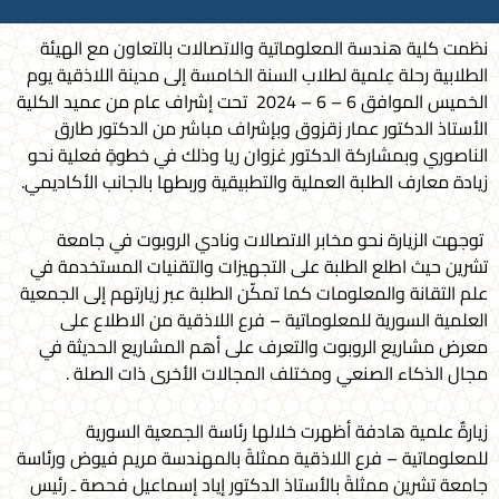
نظمت كلية هندسة المعلوماتية والاتصالات بالتعاون مع الهيئة
الطلابية رحلة عِلمية لطلاب السنة الخامسة إلى مدينة اللاذقية يوم
الخميس الموافق 6 – 6 – 2024 تحت إشراف عام من عميد الكلية
الأستاذ الدكتور عمار زقزوق وبإشراف مباشر من الدكتور طارق
الناصوري وبمشاركة الدكتور غزوان ريا وذلك في خطوةٍ فعلية نحو
زيادة معارف الطلبة العملية والتطبيقية وربطها بالجانب الأكاديمي.
توجهت الزيارة نحو مخابر الاتصالات ونادي الروبوت في جامعة
تشرين حيث اطلع الطلبة على التجهيزات والتقنيات المستخدمة في
علم التقانة والمعلومات كما تمكّن الطلبة عبر زيارتهم إلى الجمعية
العلمية السورية للمعلوماتية – فرع اللاذقية من الاطلاع على
معرض مشاريع الروبوت والتعرف على أهم المشاريع الحديثة في
مجال الذكاء الصنعي ومختلف المجالات الأخرى ذات الصلة .
زيارةٌ علمية هادفة أظهرت خلالها رئاسة الجمعية السورية
للمعلوماتية – فرع اللاذقية ممثلةً بالمهندسة مريم فيوض ورئاسة
جامعة تشرين ممثلةً بالأستاذ الدكتور إياد إسماعيل فحصة ـ رئيس