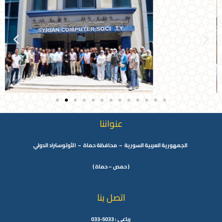
عنواننا
الجمهورية العربية السورية – محافظة حماة – الأوتوستراد الدولي
( حمص – حماة )
اتصل بنا
رباعي : 5033-033