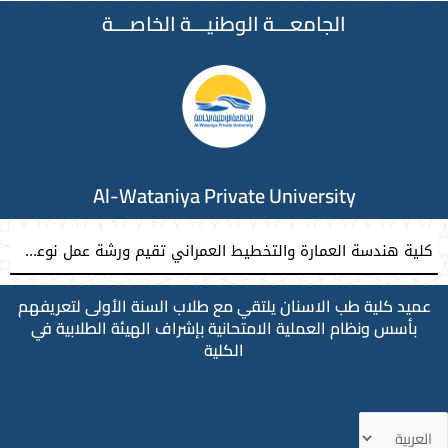
الجامعـــة الوطنيـــة الخاصـــة
Al-Wataniya Private University
كلية هندسة العمارة والتخطيط العمراني تقيم ورشة عمل نوعية نحو إعداد مشاريع تخرج معمارية مميزة
عميد كلية طب الاسنان يلتقي مع طلاب السنة الأولى لتعريفهم
بأسس ونظام العملية الامتحانية بإشراف الهيئة الطلابية في
الكلية
ختر
غة