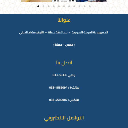
عنواننا
الجمهورية العربية السورية – محافظة حماة – الأوتوستراد الدولي
( حمص – حماة )
اتصل بنا
رباعي : 5033-033
هاتف1 : 4589094-033
فاكس : 4589087-033
التواصل الالكتروني