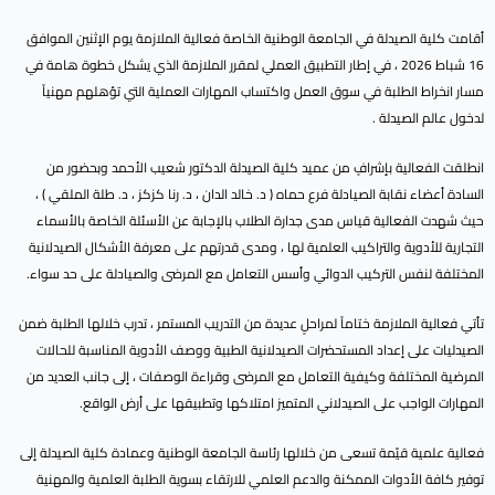
أقامت كلية الصيدلة في الجامعة الوطنية الخاصة فعالية الملازمة يوم الإثنين الموافق
16 شباط 2026 ، في إطار التطبيق العملي لمقرر الملازمة الذي يشكل خطوة هامة في
مسار انخراط الطلبة في سوق العمل واكتساب المهارات العملية التي تؤهلهم مهنياً
لدخول عالم الصيدلة .
انطلقت الفعالية بإشرافٍ من عميد كلية الصيدلة الدكتور شعيب الأحمد وبحضور من
السادة أعضاء نقابة الصيادلة فرع حماه ( د. خالد الدان ، د. رنا كزكز ، د. طلة الملقي ) ،
حيث شهدت الفعالية قياس مدى جدارة الطلاب بالإجابة عن الأسئلة الخاصة بالأسماء
التجارية للأدوية والتراكيب العلمية لها ، ومدى قدرتهم على معرفة الأشكال الصيدلانية
المختلفة لنفس التركيب الدوائي وأسس التعامل مع المرضى والصيادلة على حد سواء.
تأتي فعالية الملازمة ختاماً لمراحلٍ عديدة من التدريب المستمر ، تدرب خلالها الطلبة ضمن
الصيدليات على إعداد المستحضرات الصيدلانية الطبية ووصف الأدوية المناسبة للحالات
المرضية المختلفة وكيفية التعامل مع المرضى وقراءة الوصفات ، إلى جانب العديد من
المهارات الواجب على الصيدلاني المتميز امتلاكها وتطبيقها على أرض الواقع.
فعالية علمية قيّمة تسعى من خلالها رئاسة الجامعة الوطنية وعمادة كلية الصيدلة إلى
توفير كافة الأدوات الممكنة والدعم العلمي للارتقاء بسوية الطلبة العلمية والمهنية