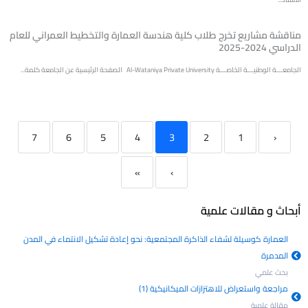
مناقشة مشاريع تخرج طلاب كلية هندسة العمارة والتخطيط العمراني للعام
الدراسي 2024-2025
الجامعـــة الوطنيـــة الخاصـــة Al-Wataniya Private University الصفحة الرئيسية عن الجامعة كلمة...
7
6
5
4
3
2
1
‹
»
›
أبحاث و مقالات علمية
العمارة كوسيلة لشفاء الذاكرة المجتمعية: نحو إعادة تشكيل الانتماء في المدن
المدمرة
بحث علمي
مراجعة واستعراض للاهتزازات الميكانيكية (1)
مقالة علمية