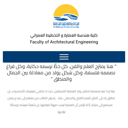
كلية هندسة العمارة و التخطيط العمراني
Faculty of Architectural Engineering
" هنا يمتزج العلم والفن، كل خطٍّ نرسمه حكاية، وكل فراغ
نصممه فلسفة، وكل شكل يولد من معادلة بين الجمال
والمنطق "
بيئة إبداعية مصممة لصقل رواد العمارة المستقبل. حيث لا نكتفي بتعليمك الأساسيات، بل
ننطلق بك إلى آفاق التميز التقني والجمالي. هنا… يتحول الطالب من متعلم إلى مبدع، ومن
مستمع إلى مبتكر. لأننا نؤمن أن العمارة ليست مهنةً نتعلمها، بل شغفاً نعيشه، ورسالةً
نؤديها.