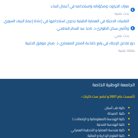
ميزات الجراوت ومكوّناته واستخدامه في أعمال البناء
بحث علمية
التقنيات الحديثة في العمارة الطينية جدوى استخدامها في إعادة إعمار الريف السوري
وتأمين سكن الطوارئ د. ناديا عبد الساتر قندقجي
بحث علمي
دور تفاعل الإدراك في رفع كفاءة المنتج المعماري د. صباح موفق الحلبية
مقالة علمية
الجامعة الوطنية الخاصة
تأسست عام 2007 و تضم ست كليات :
كلية طب أسنان
كلية الصيدلة
كلية الهندسة (المعلوماتية و الإتصالات )
كلية الهندسة المدنية
كلية هندسة العمارة و التخطيط العمراني
كلية العلوم الإدارية و المالية