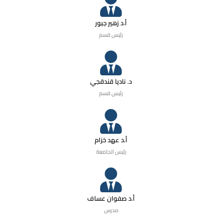
أ.د زهير جبور
رئيس قسم
د. ناديا قندقجي
رئيس قسم
أ.د عهد خزام
رئيس الجامعة
أ.د صفوان عساف
مدرس