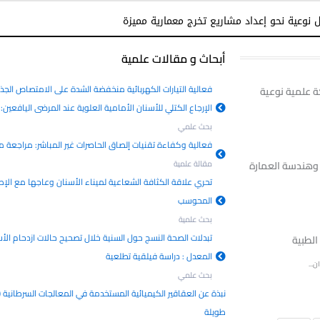
نوعية نحو إعداد مشاريع تخرج معمارية مميزة
أبحاث و مقالات علمية
فعالية التيارات الكهربائية منخفضة الشدة على الامتصاص الجذ
عرض أحدث تقنيات التصوير الثلاثي الأبعاد CBCT شراكة علمية نوعية
الإرجاع الكتلي للأسنان الأمامية العلوية عند المرضى اليافعي
بحث علمي
فعالية وكفاءة تقنيات إلصاق الحاصرات غير المباشر: مراجعة 
 وهندسة العمارة
مقالة علمية
تحري علاقة الكثافة الشعاعية لميناء الأسنان وعاجها مع الإص
المحوسب
بحث علمية
تبدلات الصحة النسج حول السنية خلال تصحيح حالات ازدحام الأس
لطبية
المعدل : دراسة فيلقية تطلعية
...
بحث علمي
نبذة عن العقاقير الكيميائية المستخدمة في المعالجات السرطانية (
طويلة