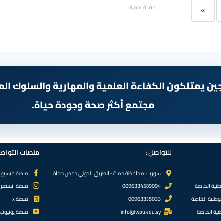
»
مقالة علمية
يجين يمتلكون الكفاءة العلمية والمهارية والسلوك ال
مجتمع أكثر صحة وجودة حياة.
للتواصل :
منصات التواصل
سوريا - محافظة حماة - الطريق الدولي حمص حماة
منصة فيسبو
طنية الخاصة
0096334589094
منصة انستغرا
لوطنية الخاصة
00963335033
منصة x
نية الخاصة
info@wpu.edu.sy
منصة يوتيوب