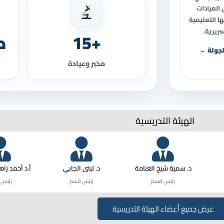
العيادات
ا التعليمية
ريرية.
+15
ط
لجولة ←
مخبر وعيادة
الهيئة التدريسية
د. سمية شيخ الغنامة
د. لبنى الجابي
أ.د أحمد زا
رئيس قسم
رئيس قسم
رئيس 
عرض جميع أعضاء الهيئة التدريسية