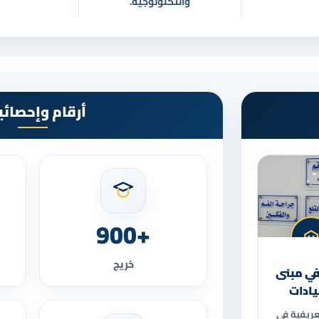
والتكنولوجية.
أرقام وإحصائي
+900
خريج
في مبنى
يادات
عريفية في