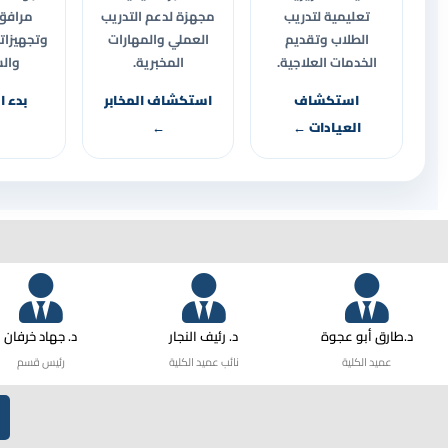
تعليمية لتدريب
مجهزة لدعم التدريب
مرافق 
الطلاب وتقديم
العملي والمهارات
وتجهيزاته
الخدمات العلاجية.
المخبرية.
والس
استكشاف
استكشاف المخابر
بدء ا
العيادات ←
←
د.طارق أبو عجوة
د. رئيف النجار
د. جهاد خرفان
عميد الكلية
نائب عميد الكلية
رئيس قسم