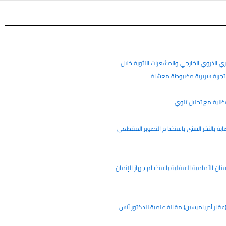
ري الذروي الخارجي والمشعرات اللثوية خلال
ن: تجربة سريرية مضبوطة معشاة
مظلية مع تحليل تلوي
ابة بالنخر السني باستخدام التصوير المقطعي
نان الأمامية السفلية باستخدام جهاز الإنمان
عقار أدرياميسين) مقالة علمية للدكتور أنس